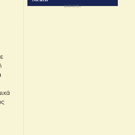
σε
ή
α
μικά
ος