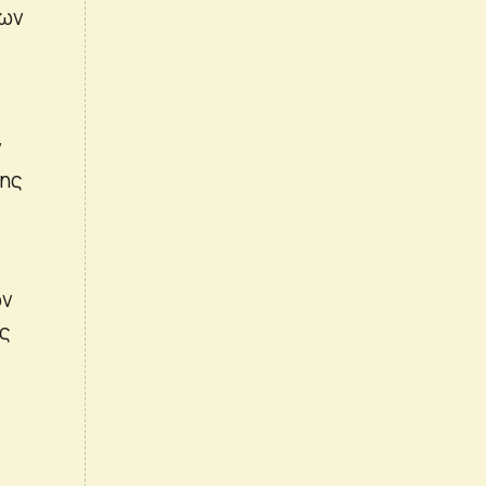
των
ν
της
ων
ως
ς