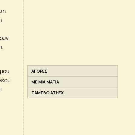
ση
η
χουν
σι
ίμου
ΑΓΟΡΕΣ
νέου
ΜΕ ΜΙΑ ΜΑΤΙΑ
ι
ΤΑΜΠΛΟ ATHEX