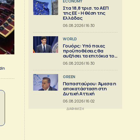
ECONOMY
Στα 18,8 τρισ. το ΑΕΠ
της ΕΕ - Η θέση της
Ελλάδας
06.08.2026 | 16:30
WORLD
Γουόρς: Υπό ποιες
προϋποθέσεις θα
αυξήσει τα επιτόκια τον
Σεπτέμβριο
06.08.2026 | 16:30
dIn
GREEN
Παπασταύρου: Άμεσα η
αποκατάσταση στη
Δυτική Αττική
06.08.2026 | 16:02