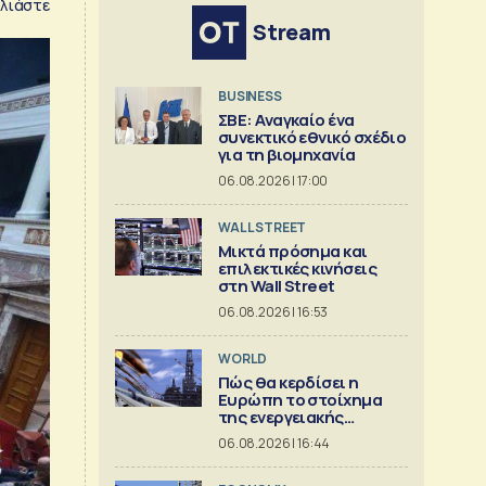
λιάστε
Stream
BUSINESS
ΣΒΕ: Αναγκαίο ένα
συνεκτικό εθνικό σχέδιο
για τη βιομηχανία
06.08.2026 | 17:00
WALL STREET
Μικτά πρόσημα και
επιλεκτικές κινήσεις
στη Wall Street
06.08.2026 | 16:53
WORLD
Πώς θα κερδίσει η
Ευρώπη το στοίχημα
της ενεργειακής
ασφάλειας
06.08.2026 | 16:44