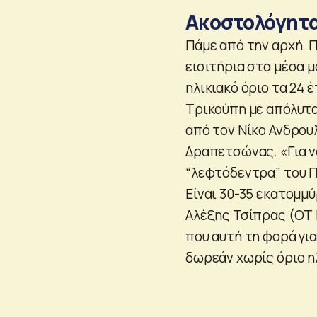
Ακοστολόγητα
Πάμε από την αρχή. 
εισιτήρια στα μέσα 
ηλικιακό όριο τα 24
Τρικούπη με απόλυτ
από τον Νίκο Ανδρου
Δραπετσώνας. «Για ν
“λεφτόδεντρα” του Π
Είναι 30-35 εκατομμύ
Αλέξης Τσίπρας (ΟΤ F
που αυτή τη φορά για
δωρεάν χωρίς όριο η