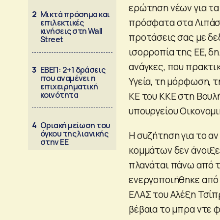
ερώτηση νέων για τ
2
Μικτά πρόσημα και
πρόσφατα στα Λιπάσμ
επιλεκτικές
κινήσεις στη Wall
προτάσεις σας με δε
Street
ισορροπία της ΕΕ, δη
ανάγκες, που πρακτι
3
ΕΒΕΠ: 2+1 δράσεις
που αναμένει η
Υγεία, τη μόρφωση, τ
επιχειρηματική
κοινότητα
ΚΕ του ΚΚΕ στη Βουλ
υπουργείου Οικονομι
4
Οριακή μείωση του
όγκου της λιανικής
Η συζήτηση για το αν
στην ΕΕ
κομμάτων δεν άνοιξ
πλανάται πάνω από τ
ενεργοποιήθηκε από 
ΕΛΑΣ του Αλέξη Τσίπ
βέβαια το μπρα ντε 