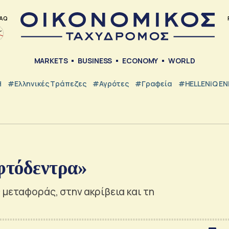
AQ
MARKETS
BUSINESS
ECONOMY
WORLD
Η
#ελληνικές Τράπεζες
#Αγρότες
#Γραφεία
#HELLENiQ E
φτόδεντρα»
 μεταφοράς, στην ακρίβεια και τη