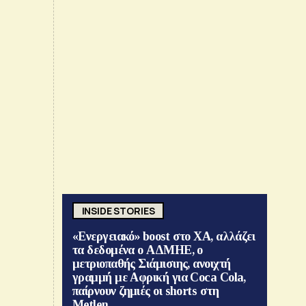
INSIDE STORIES
«Ενεργειακό» boost στο ΧΑ, αλλάζει
τα δεδομένα ο ΑΔΜΗΕ, ο
μετριοπαθής Σιάμισιης, ανοιχτή
γραμμή με Αφρική για Coca Cola,
παίρνουν ζημιές οι shorts στη
Metlen