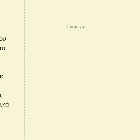
ου
τα
ε.
,
λικά