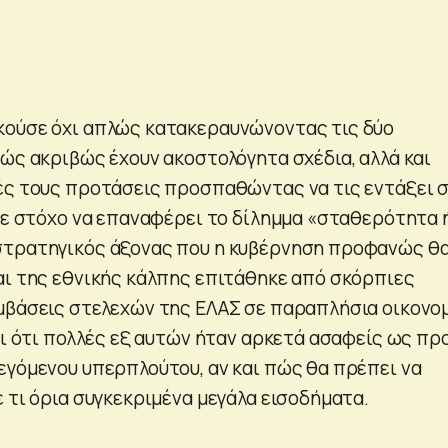
κούσε όχι απλώς κατακεραυνώνοντας τις δύο
πώς ακριβώς έχουν ακοστολόγητα σχέδια, αλλά και
ές τους προτάσεις προσπαθώντας να τις εντάξει 
 με στόχο να επαναφέρει το δίλημμα «σταθερότητα 
στρατηγικός άξονας που η κυβέρνηση προφανώς θ
αι της εθνικής κάλπης επιτάθηκε από σκόρπιες
μβάσεις στελεχών της ΕΛΑΣ σε παραπλήσια οικονο
αι ότι πολλές εξ αυτών ήταν αρκετά ασαφείς ως πρ
εγόμενου υπερπλούτου, αν και πώς θα πρέπει να
 τι όρια συγκεκριμένα μεγάλα εισοδήματα.