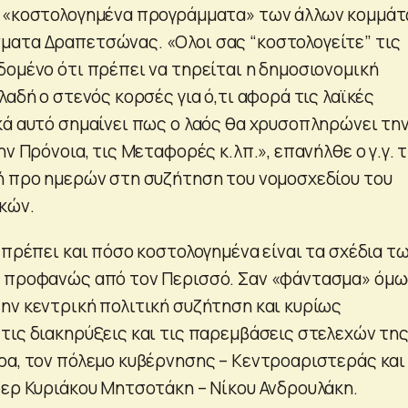
α «κοστολογημένα προγράμματα» των άλλων κομμά
ατα Δραπετσώνας. «Ολοι σας “κοστολογείτε” τις
δομένο ότι πρέπει να τηρείται η δημοσιονομική
λαδή ο στενός κορσές για ό,τι αφορά τις λαϊκές
κά αυτό σημαίνει πως ο λαός θα χρυσοπληρώνει τη
ην Πρόνοια, τις Μεταφορές κ.λπ.», επανήλθε ο γ.γ. 
ή προ ημερών στη συζήτηση του νομοσχεδίου του
κών.
 πρέπει και πόσο κοστολογημένα είναι τα σχέδια τ
ε προφανώς από τον Περισσό. Σαν «φάντασμα» όμ
ην κεντρική πολιτική συζήτηση και κυρίως
τις διακηρύξεις και τις παρεμβάσεις στελεχών τη
ρα, τον πόλεμο κυβέρνησης – Κεντροαριστεράς και
φερ Κυριάκου Μητσοτάκη – Νίκου Ανδρουλάκη.