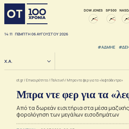
DOW JONES
SP 500
NASD
14:11
ΠΕΜΠΤΗ
06
ΑΥΓΟΥΣΤΟΥ
2026
#ΑΔΜΗΕ
#ΔΕ
Χ.Α.
ot.gr
/
Επικαιρότητα
/
Πολιτική
/
Μπρα ντε φερ για τα «λεφτόδεντρα»
Μπρα ντε φερ για τα «λε
Από τα δωρεάν εισιτήρια στα μέσα μαζικής
φορολόγηση των μεγάλων εισοδημάτων