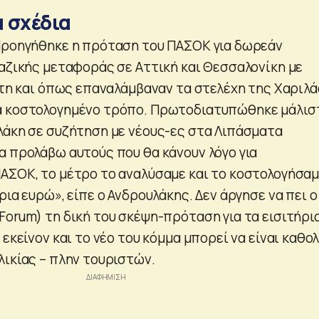
 σχέδια
Προηγήθηκε η πρόταση του ΠΑΣΟΚ για δωρεάν
μαζικής μεταφοράς σε Αττική και Θεσσαλονίκη με
 έτη και όπως επαναλάμβαναν τα στελέχη της Χαριλά
α κοστολογημένο τρόπο. Πρωτοδιατυπώθηκε μάλισ
λάκη σε συζήτηση με νέους-ες στα Λιπάσματα
α προλάβω αυτούς που θα κάνουν λόγο για
ΑΣΟΚ, το μέτρο το αναλύσαμε και το κοστολογήσαμ
ρια ευρώ», είπε ο Ανδρουλάκης. Δεν άργησε να πει ο
orum) τη δική του σκέψη-πρόταση για τα εισιτήρια
 εκείνον και το νέο του κόμμα μπορεί να είναι καθο
λικίας – πλην τουριστών.