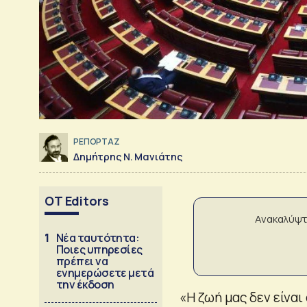
ΡΕΠΟΡΤΑΖ
Δημήτρης Ν. Μανιάτης
OT Editors
Ανακαλύψτ
1
Νέα ταυτότητα:
Ποιες υπηρεσίες
πρέπει να
ενημερώσετε μετά
την έκδοση
«Η ζωή μας δεν είνα