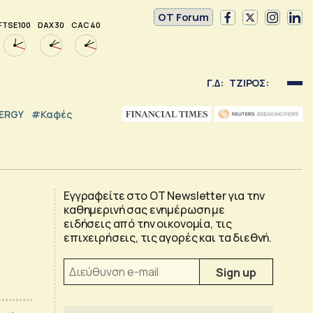
OT Forum
FTSE 100
DAX 30
CAC 40
Γ.Δ:
ΤΖΙΡΟΣ:
NERGY
#καφές
Εγγραφείτε στο OT Newsletter για την
καθημερινή σας ενημέρωση με
ειδήσεις από την οικονομία, τις
επιχειρήσεις, τις αγορές και τα διεθνή.