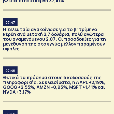
βλέπει ετήσια κέρδη 37,41%
07:47
Η τελευταία ανακοίνωσε για το β’ τρίμηνο
κέρδη ανά μετοχή 2,7 δολάρια, πολύ ανώτερα
του αναμενόμενου 2,07. Οι προσδοκίες για τη
μεγέθυνσή της στο εγγύς μέλλον παραμένουν
υψηλές
07:46
Θετικά τα πρόσημα στους 6 κολοσσούς της
πληροφορικής. Σε κλεισίματα, η AAPL +2,19%,
GOOG +2,55%, AMZN +0,95%, MSFT +1,41% και
ΝVDA +3,17%
07:46