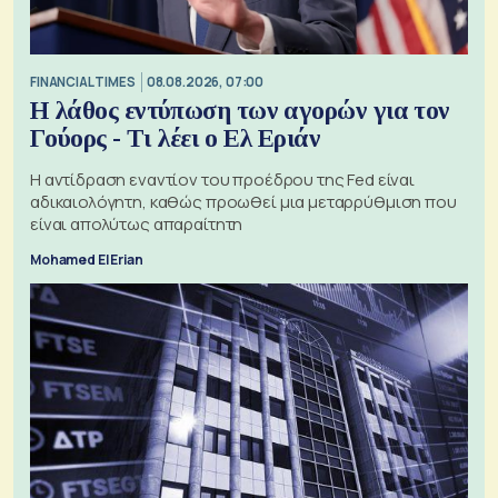
FINANCIAL TIMES
08.08.2026, 07:00
Η λάθος εντύπωση των αγορών για τον
Γούορς - Τι λέει ο Ελ Εριάν
Η αντίδραση εναντίον του προέδρου της Fed είναι
αδικαιολόγητη, καθώς προωθεί μια μεταρρύθμιση που
είναι απολύτως απαραίτητη
Mohamed El Erian