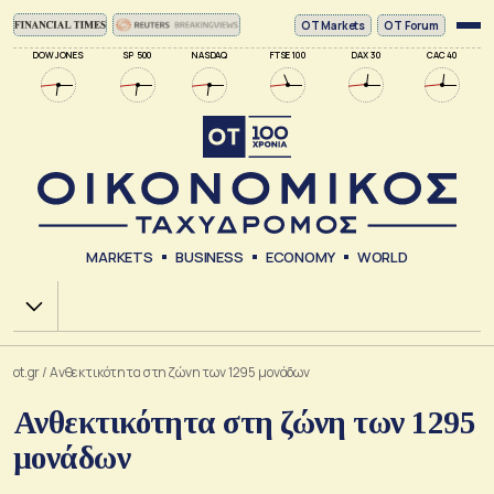
ΟΤ Markets
OT Forum
DOW JONES
SP 500
NASDAQ
FTSE 100
DAX 30
CAC 40
MARKETS
BUSINESS
ECONOMY
WORLD
Χ.Α.
ot.gr
/
Ανθεκτικότητα στη ζώνη των 1295 μονάδων
Ανθεκτικότητα στη ζώνη των 1295
μονάδων