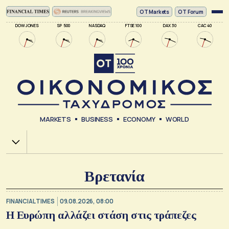
ΟΤ Markets
OT Forum
DOW JONES
SP 500
NASDAQ
FTSE 100
DAX 30
CAC 40
MARKETS
BUSINESS
ECONOMY
WORLD
Χ.Α.
Βρετανία
FINANCIAL TIMES
09.08.2026, 08:00
Η Ευρώπη αλλάζει στάση στις τράπεζες