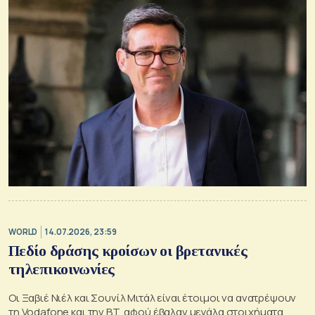
WORLD
14.07.2026, 23:59
Πεδίο δράσης κροίσων οι βρετανικές
τηλεπικοινωνίες
Οι Ξαβιέ Νιέλ και Σουνίλ Μιτάλ είναι έτοιμοι να ανατρέψουν
τη Vodafone και την BT, αφού έβαλαν μεγάλα στοιχήματα