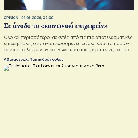
OPINION
01.08.2026, 07:00
Σε άνοδο το «κοινωνικό επιχειρείν»
Όλο και περισσότερο, αρκετές από τις πιο αποτελεσματικές
επιχειρήσεις στις αναπτυσσόμενες χώρες είναι το προϊόν
των αποκαλούμενων «κοινωνικών επιχειρηματιών», σκοπός
των οποίων είναι να αλλάξουν τον κόσμο προς το καλύτερο
Αθανάσιος Χ. Παπανδρόπουλος
σε μια εποχή σοβαρών διαρθρωτικών μετασχηματισμών και
συνακόλουθης αβεβαιότητας