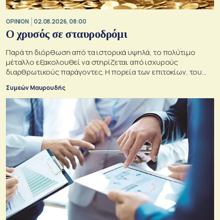
OPINION
02.08.2026, 08:00
O χρυσός σε σταυροδρόμι
Παρά τη διόρθωση από τα ιστορικά υψηλά, το πολύτιμο
μέταλλο εξακολουθεί να στηρίζεται από ισχυρούς
διαρθρωτικούς παράγοντες. Η πορεία των επιτοκίων, του
δολαρίου και της γεωπολιτικής αβεβαιότητας θα
Συμεών Μαυρουδής
καθορίσουν αν οι προϋποθέσεις για περαιτέρω άνοδο της
τιμής του παραμένουν ισχυρές