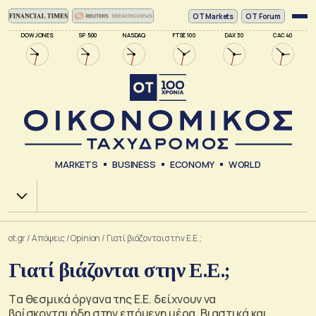
ΟΤ Markets
OT Forum
DOW JONES
SP 500
NASDAQ
FTSE 100
DAX 30
CAC 40
MARKETS
BUSINESS
ECONOMY
WORLD
Χ.Α.
ot.gr
/
Απόψεις
/
Opinion
/
Γιατί βιάζονται στην Ε.Ε.;
Γιατί βιάζονται στην Ε.Ε.;
Tα θεσμικά όργανα της E.E. δείχνουν να
βρίσκονται ήδη στην επόμενη μέρα. Βιαστικά και