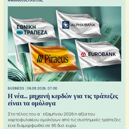
Αθανάσιος Πλατιάς
BUSINESS
06.08.2026, 07:00
Η νέα... μηχανή κερδών για τις τράπεζες
είναι τα ομόλογα
Στο τέλος του α΄ εξαμήνου 2026 η αξία του
χαρτοφυλακίου ομολόγων από τις συστημικές τράπεζες
είχε διαμορφωθεί σε 95 δισ. ευρώ