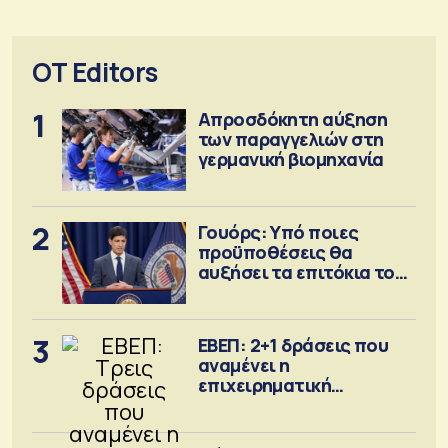
OT Editors
1
Απροσδόκητη αύξηση
των παραγγελιών στη
γερμανική βιομηχανία
2
Γουόρς: Υπό ποιες
προϋποθέσεις θα
αυξήσει τα επιτόκια τον
Σεπτέμβριο
3
ΕΒΕΠ: 2+1 δράσεις που
αναμένει η
επιχειρηματική
κοινότητα