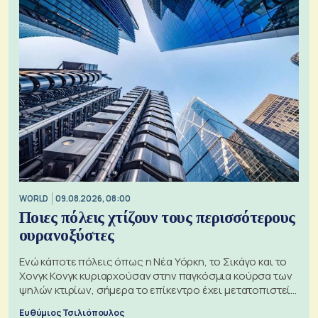
WORLD
09.08.2026, 08:00
Ποιες πόλεις χτίζουν τους περισσότερους
ουρανοξύστες
Ενώ κάποτε πόλεις όπως η Νέα Υόρκη, το Σικάγο και το
Χονγκ Κονγκ κυριαρχούσαν στην παγκόσμια κούρσα των
ψηλών κτιρίων, σήμερα το επίκεντρο έχει μετατοπιστεί
προς την Ασία
Ευθύμιος Τσιλιόπουλος