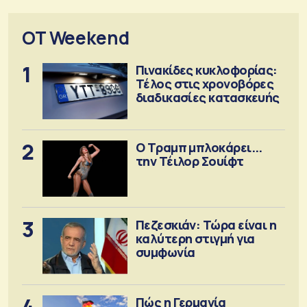
OT Weekend
1
Πινακίδες κυκλοφορίας:
Τέλος στις χρονοβόρες
διαδικασίες κατασκευής
2
Ο Τραμπ μπλοκάρει...
την Τέιλορ Σουίφτ
3
Πεζεσκιάν: Τώρα είναι η
καλύτερη στιγμή για
συμφωνία
4
Πώς η Γερμανία