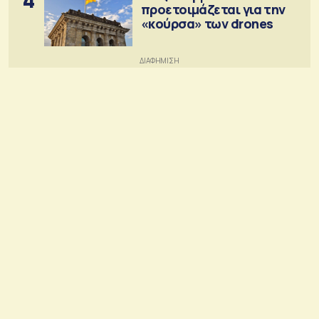
προετοιμάζεται για την
«κούρσα» των drones