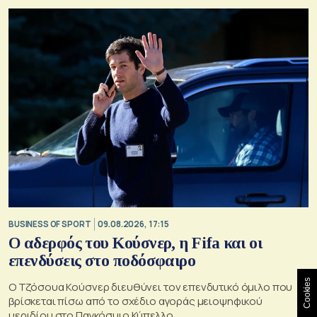
BUSINESS OF SPORT
09.08.2026, 17:15
Ο αδερφός του Κούσνερ, η Fifa και οι
επενδύσεις στο ποδόσφαιρο
Cookies
Ο Τζόσουα Κούσνερ διευθύνει τον επενδυτικό όμιλο που
βρίσκεται πίσω από το σχέδιο αγοράς μειοψηφικού
μεριδίου στο Παγκόσμιο Κύπελλο