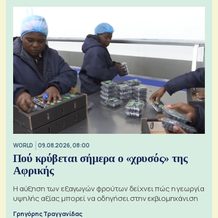
WORLD
09.08.2026, 08:00
Πού κρύβεται σήμερα ο «χρυσός» της
Αφρικής
Η αύξηση των εξαγωγών φρούτων δείχνει πώς η γεωργία
υψηλής αξίας μπορεί να οδηγήσει στην εκβιομηχάνιση
Γρηγόρης Τραγγανίδας