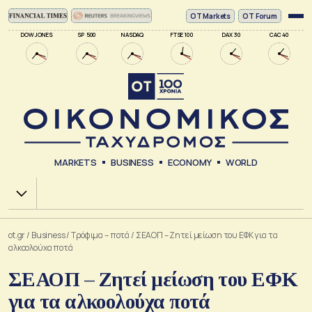
ΟΤ Markets
OT Forum
DOW JONES
SP 500
NASDAQ
FTSE 100
DAX 30
CAC 40
MARKETS
BUSINESS
ECONOMY
WORLD
Χ.Α.
ot.gr
/
Business
/
Τρόφιμα – ποτά
/
ΣΕΑΟΠ – Ζητεί μείωση του ΕΦΚ για τα
αλκοολούχα ποτά
ΣΕΑΟΠ – Ζητεί μείωση του ΕΦΚ
για τα αλκοολούχα ποτά