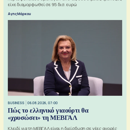
είχε διαμορφωθεί σε 95 δισ. ευρώ
Αγης Μάρκου
BUSINESS
06.08.2026, 07:00
Πώς το ελληνικό γιαούρτι θα
«χρυσώσει» τη ΜΕΒΓΑΛ
Κλειδί για τη ΜΕΒΓΑΛ είναι η διείσδυση σε νέες αγορές