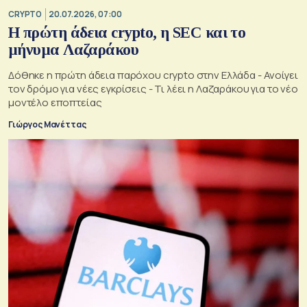
CRYPTO
20.07.2026, 07:00
Η πρώτη άδεια crypto, η SEC και το
μήνυμα Λαζαράκου
Δόθηκε η πρώτη άδεια παρόχου crypto στην Ελλάδα - Ανοίγει
τον δρόμο για νέες εγκρίσεις - Τι λέει η Λαζαράκου για το νέο
μοντέλο εποπτείας
Γιώργος Μανέττας