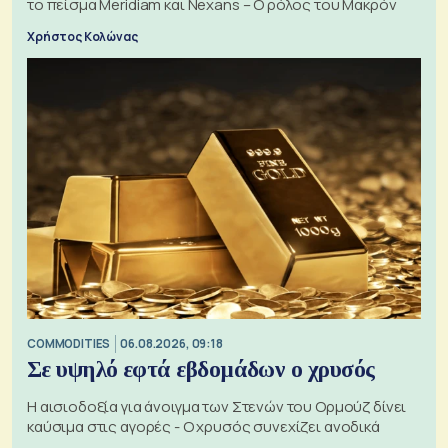
το πείσμα Meridiam και Nexans – Ο ρόλος του Μακρόν
Χρήστος Κολώνας
COMMODITIES
06.08.2026, 09:18
Σε υψηλό εφτά εβδομάδων ο χρυσός
Η αισιοδοξία για άνοιγμα των Στενών του Ορμούζ δίνει
καύσιμα στις αγορές - Ο χρυσός συνεχίζει ανοδικά