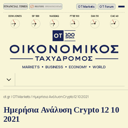
ΟΤ Markets
OT Forum
DOW JONES
SP 500
NASDAQ
FTSE 100
DAX 30
CAC 40
MARKETS
BUSINESS
ECONOMY
WORLD
Χ.Α.
ot.gr
/
OT Markets
/
Ημερήσια Ανάλυση Crypto 12 10 2021
Ημερήσια Ανάλυση Crypto 12 10
2021