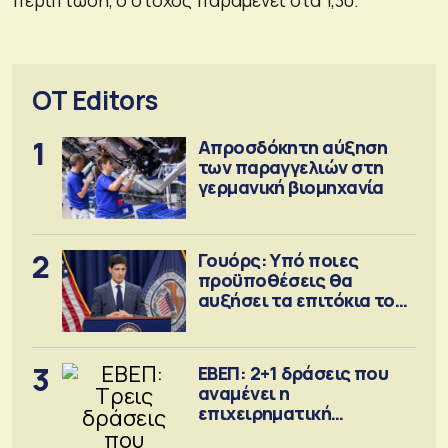
περίπτωση, ο στόχος παραμένει στα 1,30.
OT Editors
1
Απροσδόκητη αύξηση
των παραγγελιών στη
γερμανική βιομηχανία
2
Γουόρς: Υπό ποιες
προϋποθέσεις θα
αυξήσει τα επιτόκια τον
Σεπτέμβριο
3
ΕΒΕΠ: 2+1 δράσεις που
αναμένει η
επιχειρηματική
κοινότητα