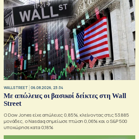
WALL STREET
06.08.2026, 23:34
Με απώλειες οι βασικοί δείκτες στη Wall
Street
Ο Dow Jones είχε απώλειες 0,85%, κλείνοντας στις 53.885
μονάδες, ο Nasdaq σημείωσε πτώση 0,06% και ο S&P 500
υποχώρησε κατα 0,18%