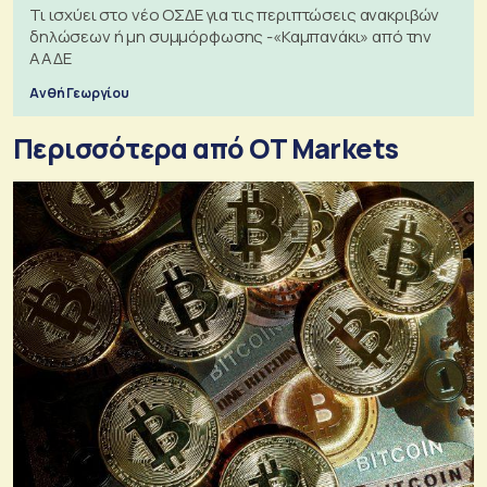
Τι ισχύει στο νέο ΟΣΔΕ για τις περιπτώσεις ανακριβών
δηλώσεων ή μη συμμόρφωσης -«Καμπανάκι» από την
ΑΑΔΕ
Ανθή Γεωργίου
Περισσότερα από OT Markets