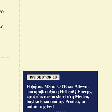
νο
ες
INSIDE STORIES
Η ψήφος MS σε ΟΤΕ και Allwyn,
που κρύβει αξία η HelleniQ Energy,
«μαζεύονται» οι short στη Metlen,
buyback και από την Prodea, το
unfair της Fed