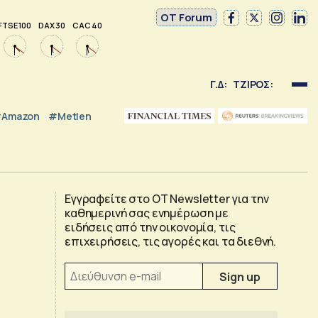
OT Forum
FTSE 100
DAX 30
CAC 40
Γ.Δ:
ΤΖΙΡΟΣ:
Amazon
#Metlen
Εγγραφείτε στο OT Newsletter για την
καθημερινή σας ενημέρωση με
ειδήσεις από την οικονομία, τις
επιχειρήσεις, τις αγορές και τα διεθνή.