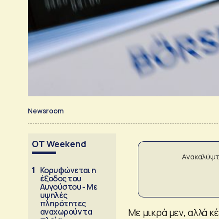
Newsroom
OT Weekend
Ανακαλύψτ
1
Κορυφώνεται η
έξοδος του
Αυγούστου - Με
υψηλές
πληρότητες
αναχωρούν τα
Με μικρά μεν, αλλά κ