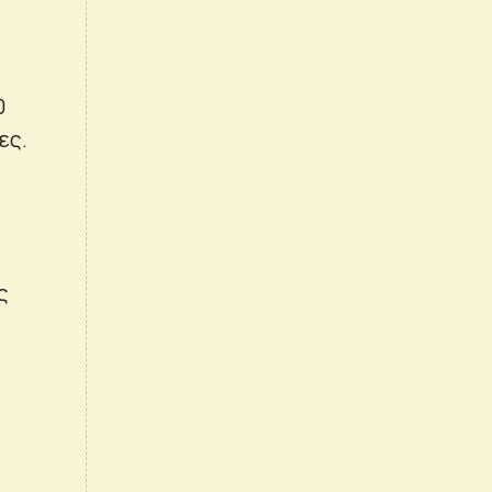
0
ες.
ς