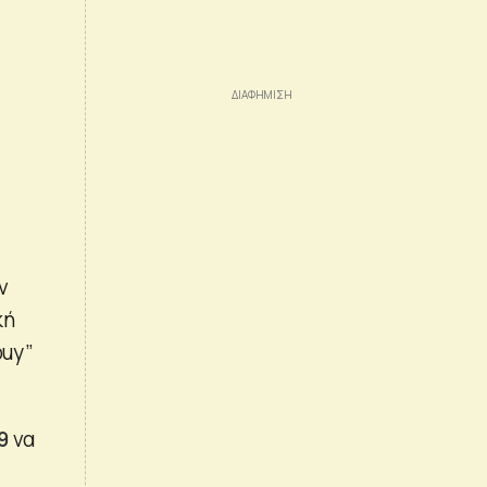
ν
κή
buy”
9
να