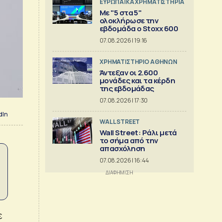
ΕΥΡΩΠΑΪΚΑ ΧΡΗΜΑΤΙΣΤΗΡΙΑ
Με "5 στα 5"
ολοκλήρωσε την
εβδομάδα ο Stoxx 600
07.08.2026 | 19:16
XΡΗΜΑΤΙΣΤΗΡΙΟ ΑΘΗΝΩΝ
Άντεξαν οι 2.600
μονάδες και τα κέρδη
της εβδομάδας
07.08.2026 | 17:30
dIn
WALL STREET
Wall Street: Ράλι μετά
το σήμα από την
απασχόληση
07.08.2026 | 16:44
ε