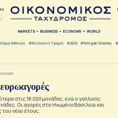
AQ
MARKETS
BUSINESS
ECONOMY
WORLD
τήριο Αθηνών
#Ντόναλντ Τραμπ
#ΔΕΘ
#Morgan Stanley
#
ευρωαγορές
ι ευρωαγορές
τερα στις 16.020 μονάδες, ενώ ο γαλλικός
ονάδες. Οι αγορές στο Ηνωμένο Βασίλειο και
ς του νέου έτους.