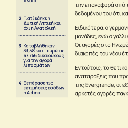
πλοία
την επαναφορά από τ
δεδομένου του ότι κα
2
Γιατί κάηκε η
Δυτική Αττική και
Ειδικότερα, ο γερμα
όχι η Ανατολική
μονάδες, ενώ ο γαλλ
Οι αγορές στο Ηνωμέν
3
Καταβλήθηκαν
33,58 εκατ. ευρώ σε
διακοπές του νέου έ
67.746 δικαιούχους
για την αγορά
λιπασμάτων
Εντούτοις, το θετικό
αναταράξεις που προ
4
Ξεπέρασε τις
της Evergrande, οι ε
εκτιμήσεις εσόδων
η Airbnb
αρκετές αγορές παγ