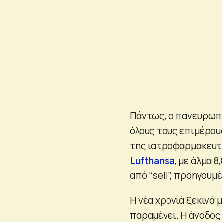
Πάντως, ο πανευρω
όλους τους επιμέρους
της ιατροφαρμακευτι
Lufthansa
, με άλμα 
από “sell”, προηγουμ
Η νέα χρονιά ξεκινά
παραμένει. Η άνοδος