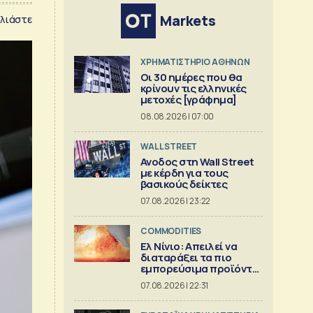
Markets
λιάστε
XΡΗΜΑΤΙΣΤΗΡΙΟ ΑΘΗΝΩΝ
Οι 30 ημέρες που θα
κρίνουν τις ελληνικές
μετοχές [γράφημα]
08.08.2026 | 07:00
WALL STREET
Ανοδος στη Wall Street
με κέρδη για τους
βασικούς δείκτες
07.08.2026 | 23:22
COMMODITIES
Ελ Νίνιο: Απειλεί να
διαταράξει τα πιο
εμπορεύσιμα προϊόντα
στον κόσμο
07.08.2026 | 22:31