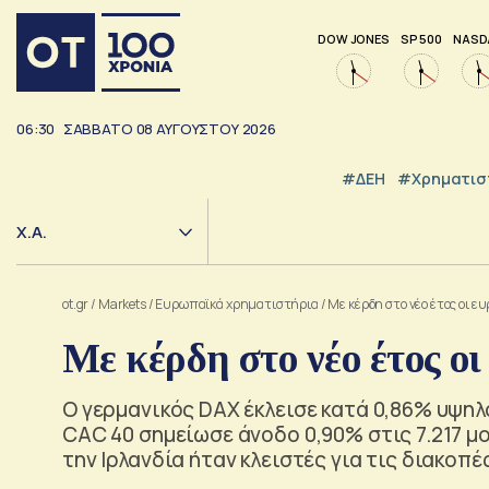
DOW JONES
SP 500
NASD
06:30
ΣΑΒΒΑΤΟ
08
ΑΥΓΟΥΣΤΟΥ
2026
#ΔΕΗ
#Χρηματισ
Χ.Α.
ot.gr
/
Markets
/
Ευρωπαϊκά χρηματιστήρια
/
Με κέρδη στο νέο έτος οι 
Με κέρδη στο νέο έτος ο
Ο γερμανικός DAX έκλεισε κατά 0,86% υψηλό
CAC 40 σημείωσε άνοδο 0,90% στις 7.217 μ
την Ιρλανδία ήταν κλειστές για τις διακοπέ