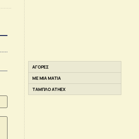
ΑΓΟΡΕΣ
ΜΕ ΜΙΑ ΜΑΤΙΑ
ΤΑΜΠΛΟ ATHEX