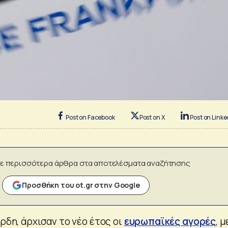
Post on Facebook
Post on X
Post on Linke
ε περισσότερα άρθρα στα αποτελέσματα αναζήτησης
Προσθήκη του ot.gr στην Google
έρδη, άρχισαν το νέο έτος οι
ευρωπαϊκές αγορές
, μ