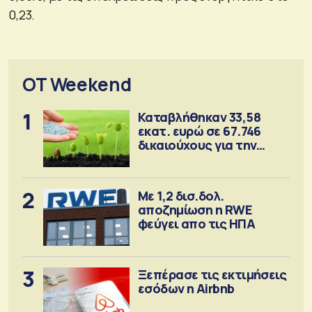
0,23.
OT Weekend
1
Καταβλήθηκαν 33,58
εκατ. ευρώ σε 67.746
δικαιούχους για την
αγορά λιπασμάτων
2
Με 1,2 δισ.δολ.
αποζημίωση η RWE
φεύγει απο τις ΗΠΑ
3
Ξεπέρασε τις εκτιμήσεις
εσόδων η Airbnb