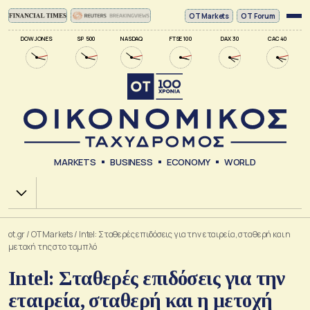
ΟΤ Markets
OT Forum
DOW JONES
SP 500
NASDAQ
FTSE 100
DAX 30
CAC 40
MARKETS
BUSINESS
ECONOMY
WORLD
Χ.Α.
ot.gr
/
OT Markets
/
Intel: Σταθερές επιδόσεις για την εταιρεία, σταθερή και η
μετοχή της στο ταμπλό
Intel: Σταθερές επιδόσεις για την
εταιρεία, σταθερή και η μετοχή