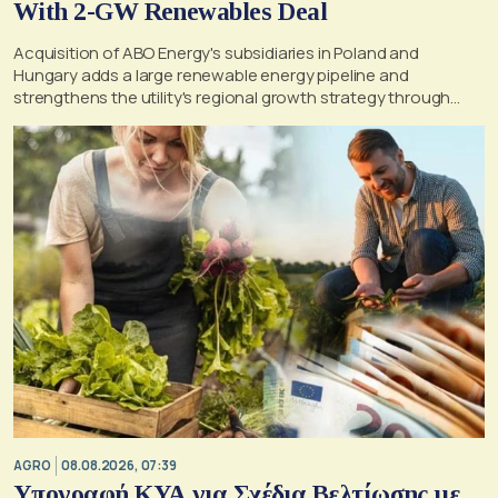
With 2-GW Renewables Deal
Acquisition of ABO Energy's subsidiaries in Poland and
Hungary adds a large renewable energy pipeline and
strengthens the utility's regional growth strategy through
2030
AGRO
08.08.2026, 07:39
Υπογραφή ΚΥΑ για Σχέδια Βελτίωσης με