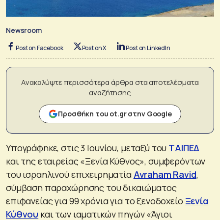
Newsroom
Post on Facebook
Post on X
Post on LinkedIn
Ανακαλύψτε περισσότερα άρθρα στα αποτελέσματα
αναζήτησης
Προσθήκη του ot.gr στην Google
Υπογράφηκε, στις 3 Ιουνίου, μεταξύ του
ΤΑΙΠΕΔ
και της εταιρείας «Ξενία Κύθνος», συμφερόντων
του ισραηλινού επιχειρηματία
Avraham Ravid
,
σύμβαση παραχώρησης του δικαιώματος
επιφανείας για 99 χρόνια για το ξενοδοχείο
Ξενία
Κύθνου
και των ιαματικών πηγών «Άγιοι