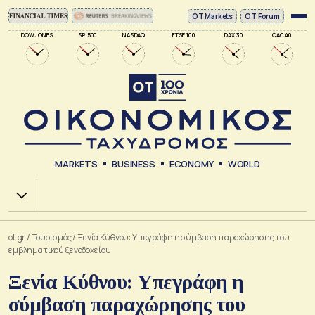
ΟΤ Markets
OT Forum
DOW JONES
SP 500
NASDAQ
FTSE 100
DAX 30
CAC 40
MARKETS
BUSINESS
ECONOMY
WORLD
Χ.Α.
ot.gr
/
Τουρισμός
/
Ξενία Κύθνου: Υπεγράφη η σύμβαση παραχώρησης του
εμβληματικού ξενοδοχείου
Ξενία Κύθνου: Υπεγράφη η
σύμβαση παραχώρησης του