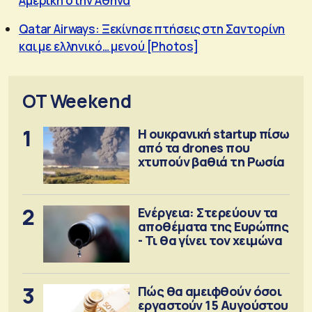
Αμερική στην Αθήνα
Qatar Airways: Ξεκίνησε πτήσεις στη Σαντορίνη
και με ελληνικό… μενού [Photos]
OT Weekend
1
Η ουκρανική startup πίσω
από τα drones που
χτυπούν βαθιά τη Ρωσία
2
Ενέργεια: Στερεύουν τα
αποθέματα της Ευρώπης
- Τι θα γίνει τον χειμώνα
3
Πώς θα αμειφθούν όσοι
εργαστούν 15 Αυγούστου