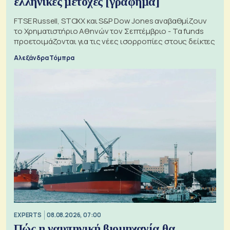
ελληνικές μετοχές [γράφημα]
FTSE Russell, STOXX και S&P Dow Jones αναβαθμίζουν
το Χρηματιστήριο Αθηνών τον Σεπτέμβριο - Τα funds
προετοιμάζονται για τις νέες ισορροπίες στους δείκτες
Αλεξάνδρα Τόμπρα
EXPERTS
08.08.2026, 07:00
Πώς η ναυπηγική βιομηχανία θα