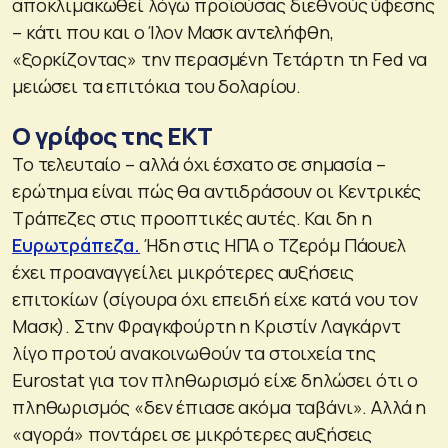
αποκλιμακωθεί λόγω προϊούσας διεθνούς ύφεσης
– κάτι που και ο Ίλον Μασκ αντελήφθη,
«ξορκίζοντας» την περασμένη Τετάρτη τη Fed να
μειώσει τα επιτόκια του δολαρίου.
Ο γρίφος της ΕΚΤ
Το τελευταίο – αλλά όχι έσχατο σε σημασία –
ερώτημα είναι πώς θα αντιδράσουν οι Κεντρικές
Τράπεζες στις προοπτικές αυτές. Και δη η
Ευρωτράπεζα.
Ήδη στις ΗΠΑ ο Τζερόμ Πάουελ
έχει προαναγγείλει μικρότερες αυξήσεις
επιτοκίων (σίγουρα όχι επειδή είχε κατά νου τον
Μασκ). Στην Φραγκφούρτη η Κριστίν Λαγκάρντ
λίγο προτού ανακοινωθούν τα στοιχεία της
Eurostat για τον πληθωρισμό είχε δηλώσει ότι ο
πληθωρισμός «δεν έπιασε ακόμα ταβάνι». Αλλά η
«αγορά» ποντάρει σε μικρότερες αυξήσεις