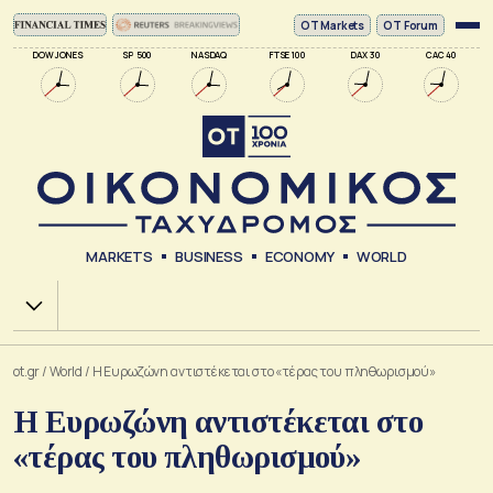
ΟΤ Markets
OT Forum
DOW JONES
SP 500
NASDAQ
FTSE 100
DAX 30
CAC 40
MARKETS
BUSINESS
ECONOMY
WORLD
Χ.Α.
ot.gr
/
World
/
Η Ευρωζώνη αντιστέκεται στο «τέρας του πληθωρισμού»
Η Ευρωζώνη αντιστέκεται στο
«τέρας του πληθωρισμού»