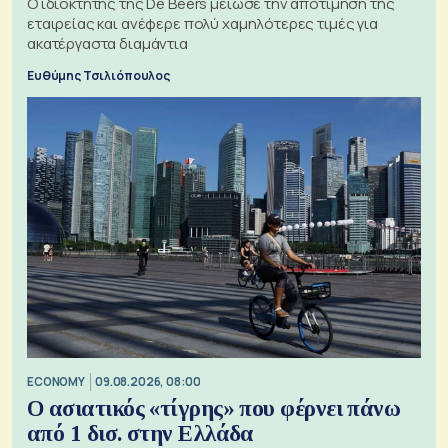
Ο ιδιοκτήτης της De Beers μείωσε την αποτίμηση της
εταιρείας και ανέφερε πολύ χαμηλότερες τιμές για
ακατέργαστα διαμάντια
Ευθύμης Τσιλιόπουλος
ECONOMY
09.08.2026, 08:00
Ο ασιατικός «τίγρης» που φέρνει πάνω
από 1 δισ. στην Ελλάδα