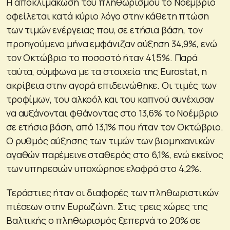
Η αποκλιμάκωση του πληθωρισμού το Νοέμβριο
οφείλεται κατά κύριο λόγο στην κάθετη πτώση
των τιμών ενέργειας που, σε ετήσια βάση, τον
προηγούμενο μήνα εμφάνιζαν αύξηση 34,9%, ενώ
τον Οκτώβριο το ποσοστό ήταν 41,5%. Παρά
ταύτα, σύμφωνα με τα στοιχεία της Eurostat, η
ακρίβεια στην αγορά επιδεινώθηκε. Οι τιμές των
τροφίμων, του αλκοόλ και του καπνού συνέχισαν
να αυξάνονται φθάνοντας στο 13,6% το Νοέμβριο
σε ετήσια βάση, από 13,1% που ήταν τον Οκτώβριο.
Ο ρυθμός αύξησης των τιμών των βιομηχανικών
αγαθών παρέμεινε σταθερός στο 6,1%, ενώ εκείνος
των υπηρεσιών υποχώρησε ελαφρά στο 4,2%.
Τεράστιες ήταν οι διαφορές των πληθωριστικών
πιέσεων στην Ευρωζώνη. Στις τρεις χώρες της
Βαλτικής ο πληθωρισμός ξεπερνά το 20% σε