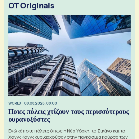
OT Originals
WORLD
09.08.2026, 08:00
Ποιες πόλεις χτίζουν τους περισσότερους
ουρανοξύστες
Ενώ κάποτε πόλεις όπως η Νέα Υόρκη, το Σικάγο και το
Χονγκ Κονγκ κυριαρχούσαν στην παγκόσμια κούρσα των