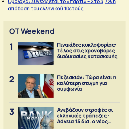
Ομόλογα: Συνεχίζεται το «πάρτι» – Στο 3,7% η
απόδοση του ελληνικού 10ετούς
OT Weekend
1
Πινακίδες κυκλοφορίας:
Τέλος στις χρονοβόρες
διαδικασίες κατασκευής
2
Πεζεσκιάν: Τώρα είναι η
καλύτερη στιγμή για
συμφωνία
3
Ανεβάζουν στροφές οι
ελληνικές τράπεζες -
Δάνεια 15 δισ. ο νέος
στόχος