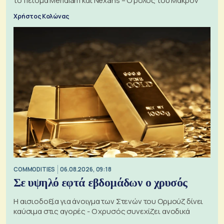
το πείσμα Meridiam και Nexans – Ο ρόλος του Μακρόν
Χρήστος Κολώνας
COMMODITIES
06.08.2026, 09:18
Σε υψηλό εφτά εβδομάδων ο χρυσός
Η αισιοδοξία για άνοιγμα των Στενών του Ορμούζ δίνει
καύσιμα στις αγορές - Ο χρυσός συνεχίζει ανοδικά