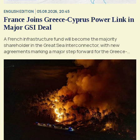
ENGLISH EDITION
05.08.2026, 20:45
France Joins Greece-Cyprus Power Link in
Major GSI Deal
A French infrastructure fund will become the majority
shareholder in the Great Sea Interconnector, with new
agreements marking a major step forward for the Greece-
Cyprus electricity link