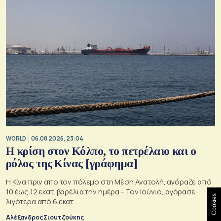
WORLD
06.08.2026, 23:04
Η κρίση στoν Κόλπο, το πετρέλαιο και ο
ρόλος της Κίνας [γράφημα]
Η Κίνα πριν απο τον πόλεμο στη Μέση Ανατολή, αγόραζε από
10 έως 12 εκατ. βαρέλια την ημέρα - Τον Ιούνιο, αγόρασε
Cookies
λιγότερα από 6 εκατ.
Αλέξανδρος Σιουτζούκης