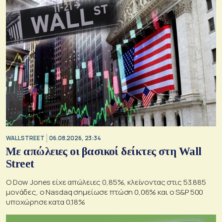
WALL STREET
06.08.2026, 23:34
Με απώλειες οι βασικοί δείκτες στη Wall
Street
Ο Dow Jones είχε απώλειες 0,85%, κλείνοντας στις 53.885
μονάδες, ο Nasdaq σημείωσε πτώση 0,06% και ο S&P 500
υποχώρησε κατα 0,18%