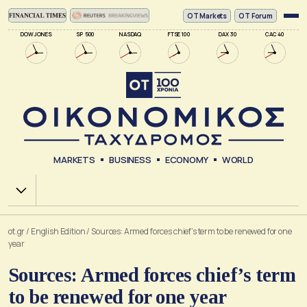
ΟΤ Markets
OT Forum
DOW JONES
SP 500
NASDAQ
FTSE 100
DAX 30
CAC 40
MARKETS
BUSINESS
ECONOMY
WORLD
Χ.Α.
ot.gr
/
English Edition
/
Sources: Armed forces chief’s term to be renewed for one
year
Sources: Armed forces chief’s term
to be renewed for one year