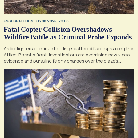
ENGLISH EDITION
03.08.2026, 20:05
Fatal Copter Collision Overshadows
Wildfire Battle as Criminal Probe Expands
As firefighters continue battling scattered flare-ups along the
Attica-Boeotia front, investigators are examining new video
evidence and pursuing felony charges over the blaze's
suspected origin