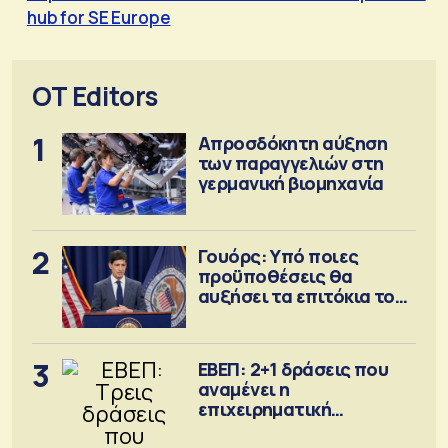
hub for SE Europe
OT Editors
1
Απροσδόκητη αύξηση
των παραγγελιών στη
γερμανική βιομηχανία
2
Γουόρς: Υπό ποιες
προϋποθέσεις θα
αυξήσει τα επιτόκια τον
Σεπτέμβριο
3
ΕΒΕΠ: 2+1 δράσεις που
αναμένει η
επιχειρηματική
κοινότητα