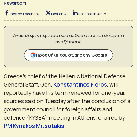
Newsroom
Post on Facebook
Post on X
Post on LinkedIn
Ανακαλύψτε περισσότερα άρθρα στα αποτελέσματα
αναζήτησης
Προσθήκη του ot.gr στην Google
Greece’s chief of the Hellenic National Defense
General Staff, Gen.
Konstantinos Floros
, will
reportedly have his term renewed for one-year,
sources said on Tuesday after the conclusion of a
government council for foreign affairs and
defence (KYSEA) meeting in Athens, chaired by
PM Kyriakos Mitsotakis
.