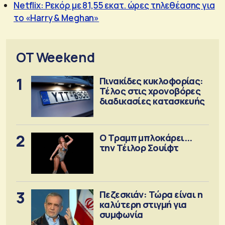
Netflix: Ρεκόρ με 81,55 εκατ. ώρες τηλεθέασης για
το «Harry & Meghan»
OT Weekend
1
Πινακίδες κυκλοφορίας:
Τέλος στις χρονοβόρες
διαδικασίες κατασκευής
2
Ο Τραμπ μπλοκάρει...
την Τέιλορ Σουίφτ
3
Πεζεσκιάν: Τώρα είναι η
καλύτερη στιγμή για
συμφωνία