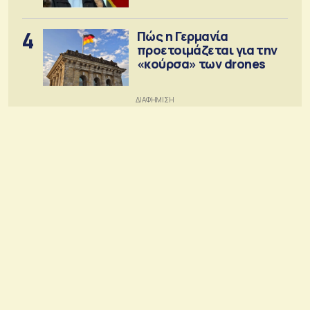
4
Πώς η Γερμανία
προετοιμάζεται για την
«κούρσα» των drones