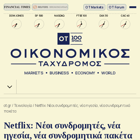
ΟΤ Markets
OT Forum
DOW JONES
SP 500
NASDAQ
FTSE 100
DAX 30
CAC 40
MARKETS
BUSINESS
ECONOMY
WORLD
Χ.Α.
ot.gr
/
Τεχνολογία
/
Netflix: Νέοι συνδρομητές, νέα ηγεσία, νέα συνδρομητικά
πακέτα
Netflix: Νέοι συνδρομητές, νέα
ηγεσία, νέα συνδρομητικά πακέτα