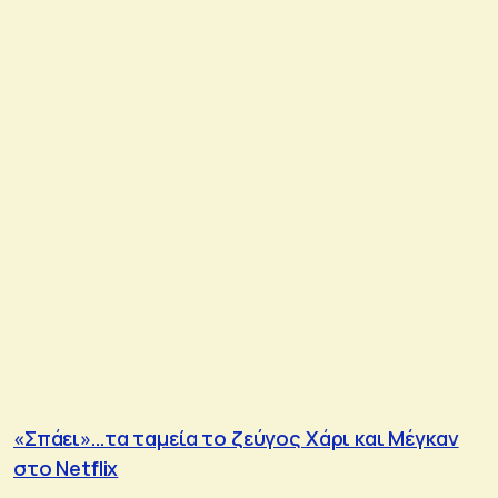
«Σπάει»…τα ταμεία το ζεύγος Χάρι και Μέγκαν
στο Netflix