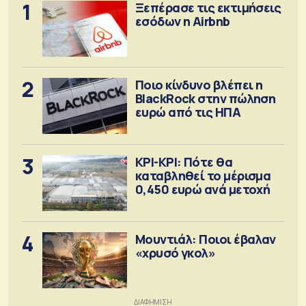
1
Ξεπέρασε τις εκτιμήσεις
εσόδων η Airbnb
2
Ποιο κίνδυνο βλέπει η
BlackRock στην πώληση
ευρώ από τις ΗΠΑ
3
ΚΡΙ-ΚΡΙ: Πότε θα
καταβληθεί το μέρισμα
0,450 ευρώ ανά μετοχή
4
Μουντιάλ: Ποιοι έβαλαν
«χρυσό γκολ»