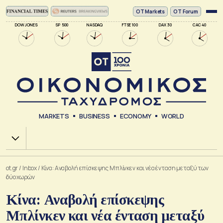
ΟΤ Markets
OT Forum
DOW JONES
SP 500
NASDAQ
FTSE 100
DAX 30
CAC 40
MARKETS
BUSINESS
ECONOMY
WORLD
Χ.Α.
ot.gr
/
Inbox
/
Κίνα: Αναβολή επίσκεψης Μπλίνκεν και νέα ένταση μεταξύ των
δύο χωρών
Κίνα: Αναβολή επίσκεψης
Μπλίνκεν και νέα ένταση μεταξύ