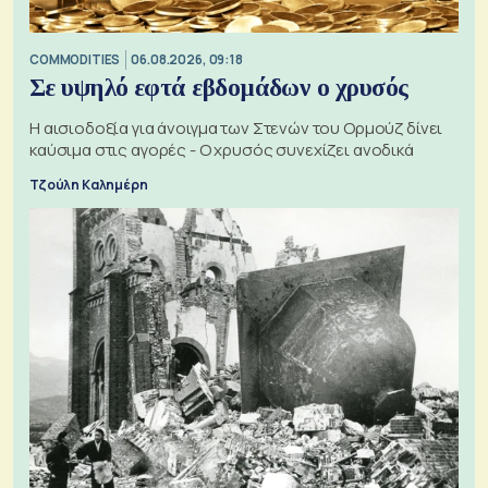
COMMODITIES
06.08.2026, 09:18
Σε υψηλό εφτά εβδομάδων ο χρυσός
Η αισιοδοξία για άνοιγμα των Στενών του Ορμούζ δίνει
καύσιμα στις αγορές - Ο χρυσός συνεχίζει ανοδικά
Τζούλη Καλημέρη