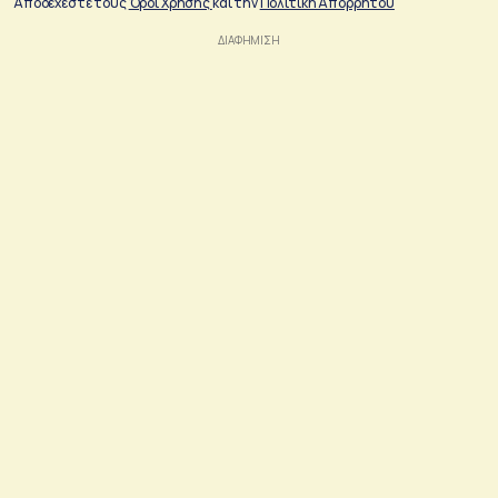
Αποδέχεστε τους
Όροι Χρήσης
και την
Πολιτικη Απορρήτου