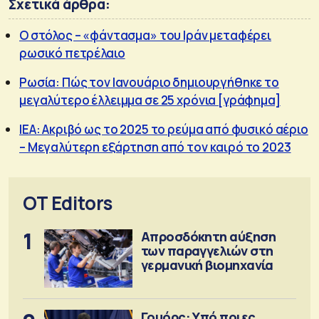
Σχετικά άρθρα:
Ο στόλος – «φάντασμα» του Ιράν μεταφέρει
ρωσικό πετρέλαιο
Ρωσία: Πώς τον Ιανουάριο δημιουργήθηκε το
μεγαλύτερο έλλειμμα σε 25 χρόνια [γράφημα]
ΙΕΑ: Ακριβό ως το 2025 το ρεύμα από φυσικό αέριο
– Μεγαλύτερη εξάρτηση από τον καιρό το 2023
OT Editors
1
Απροσδόκητη αύξηση
των παραγγελιών στη
γερμανική βιομηχανία
Γουόρς: Υπό ποιες