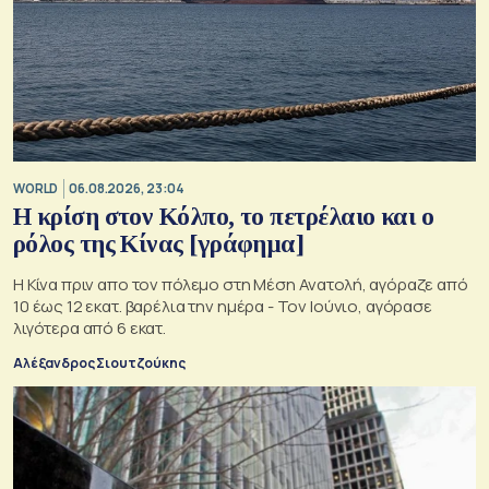
WORLD
06.08.2026, 23:04
Η κρίση στoν Κόλπο, το πετρέλαιο και ο
ρόλος της Κίνας [γράφημα]
Η Κίνα πριν απο τον πόλεμο στη Μέση Ανατολή, αγόραζε από
10 έως 12 εκατ. βαρέλια την ημέρα - Τον Ιούνιο, αγόρασε
λιγότερα από 6 εκατ.
Αλέξανδρος Σιουτζούκης