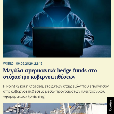
WORLD
06.08.2026, 22:15
Μεγάλα αμερικανικά hedge funds στο
στόχαστρο κυβερνοεπιθέσεων
Η Point72 και η Citadel μεταξύ των εταιρειών που επλήγησαν
από κυβερνοεπιθέσεις μέσω προγραμάτων ηλεκτρονικού
«ψαρέματος» (phishing)
Cookies