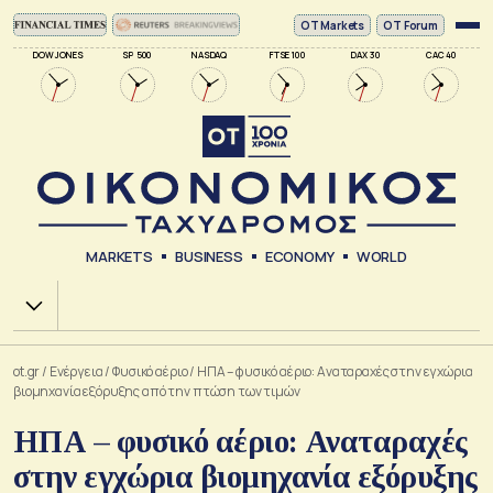
ΟΤ Markets
OT Forum
DOW JONES
SP 500
NASDAQ
FTSE 100
DAX 30
CAC 40
MARKETS
BUSINESS
ECONOMY
WORLD
Χ.Α.
ot.gr
/
Ενέργεια
/
Φυσικό αέριο
/
ΗΠΑ – φυσικό αέριο: Αναταραχές στην εγχώρια
βιομηχανία εξόρυξης από την πτώση των τιμών
ΗΠΑ – φυσικό αέριο: Αναταραχές
στην εγχώρια βιομηχανία εξόρυξης