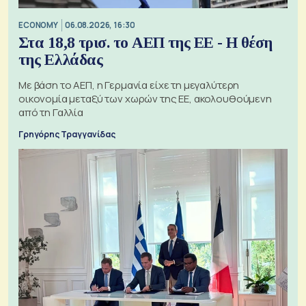
ECONOMY
06.08.2026, 16:30
Στα 18,8 τρισ. το ΑΕΠ της ΕΕ - Η θέση
της Ελλάδας
Με βάση το ΑΕΠ, η Γερμανία είχε τη μεγαλύτερη
οικονομία μεταξύ των χωρών της ΕΕ, ακολουθούμενη
από τη Γαλλία
Γρηγόρης Τραγγανίδας