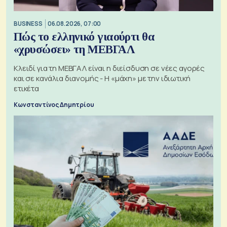
BUSINESS
06.08.2026, 07:00
Πώς το ελληνικό γιαούρτι θα
«χρυσώσει» τη ΜΕΒΓΑΛ
Κλειδί για τη ΜΕΒΓΑΛ είναι η διείσδυση σε νέες αγορές
και σε κανάλια διανομής - Η «μάχη» με την ιδιωτική
ετικέτα
Κωνσταντίνος Δημητρίου