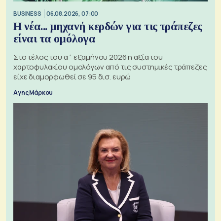
BUSINESS
06.08.2026, 07:00
Η νέα... μηχανή κερδών για τις τράπεζες
είναι τα ομόλογα
Στο τέλος του α΄ εξαμήνου 2026 η αξία του
χαρτοφυλακίου ομολόγων από τις συστημικές τράπεζες
είχε διαμορφωθεί σε 95 δισ. ευρώ
Αγης Μάρκου