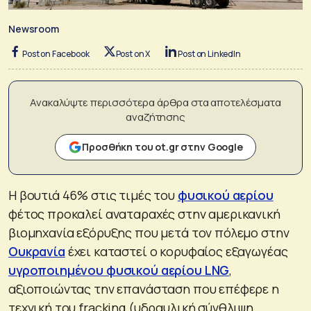
Newsroom
Post on Facebook
Post on X
Post on LinkedIn
Ανακαλύψτε περισσότερα άρθρα στα αποτελέσματα
αναζήτησης
Προσθήκη του ot.gr στην Google
Η βουτιά 46% στις τιμές του
φυσικού αερίου
φέτος προκαλεί αναταραχές στην αμερικανική
βιομηχανία εξόρυξης που μετά τον πόλεμο στην
Ουκρανία
έχει καταστεί ο κορυφαίος εξαγωγέας
υγροποιημένου φυσικού αερίου LNG
,
αξιοποιώντας την επανάσταση που επέφερε η
τεχνική του fracking (υδραυλική σύνθλιψη