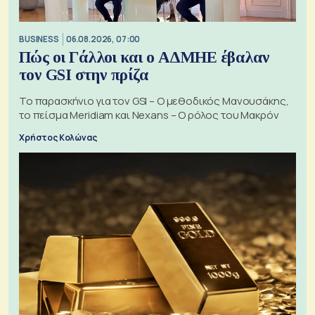
BUSINESS
06.08.2026, 07:00
Πώς οι Γάλλοι και ο ΑΔΜΗΕ έβαλαν
τον GSI στην πρίζα
Το παρασκήνιο για τον GSI – Ο μεθοδικός Μανουσάκης,
το πείσμα Meridiam και Nexans – Ο ρόλος του Μακρόν
Χρήστος Κολώνας