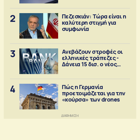
2
Πεζεσκιάν: Τώρα είναι η
καλύτερη στιγμή για
συμφωνία
3
Ανεβάζουν στροφές οι
ελληνικές τράπεζες -
Δάνεια 15 δισ. ο νέος
στόχος
4
Πώς η Γερμανία
προετοιμάζεται για την
«κούρσα» των drones