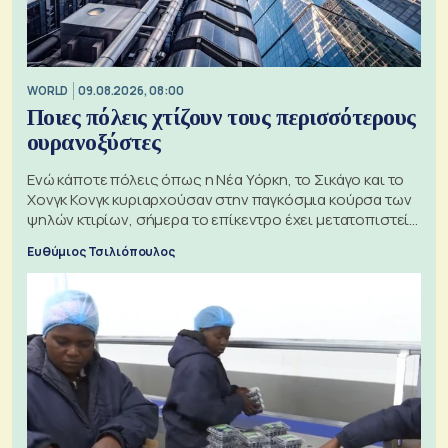
WORLD
09.08.2026, 08:00
Ποιες πόλεις χτίζουν τους περισσότερους
ουρανοξύστες
Ενώ κάποτε πόλεις όπως η Νέα Υόρκη, το Σικάγο και το
Χονγκ Κονγκ κυριαρχούσαν στην παγκόσμια κούρσα των
ψηλών κτιρίων, σήμερα το επίκεντρο έχει μετατοπιστεί
προς την Ασία
Ευθύμιος Τσιλιόπουλος