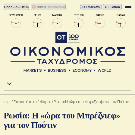
ΟΤ Markets
OT Forum
DOW JONES
SP 500
NASDAQ
FTSE 100
DAX 30
CAC 40
MARKETS
BUSINESS
ECONOMY
WORLD
Χ.Α.
ot.gr
/
Επικαιρότητα
/
Κόσμος
/
Ρωσία: Η «ώρα του Μπρέζνιεφ» για τον Πούτιν
Ρωσία: Η «ώρα του Μπρέζνιεφ»
για τον Πούτιν