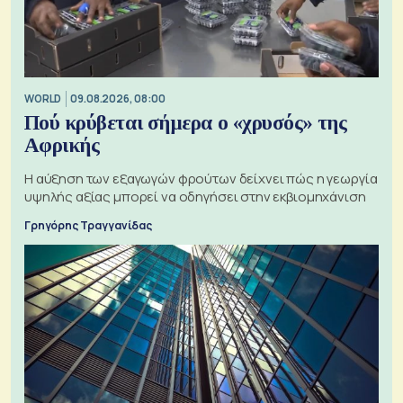
WORLD
09.08.2026, 08:00
Πού κρύβεται σήμερα ο «χρυσός» της
Αφρικής
Η αύξηση των εξαγωγών φρούτων δείχνει πώς η γεωργία
υψηλής αξίας μπορεί να οδηγήσει στην εκβιομηχάνιση
Γρηγόρης Τραγγανίδας