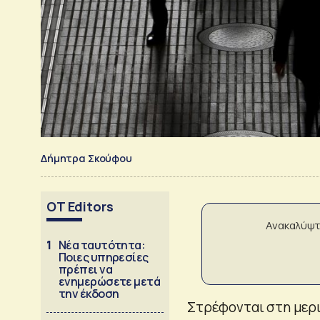
Δήμητρα Σκούφου
OT Editors
Ανακαλύψτ
1
Νέα ταυτότητα:
Ποιες υπηρεσίες
πρέπει να
ενημερώσετε μετά
την έκδοση
Στρέφονται στη μερι