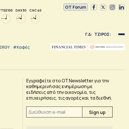
OT Forum
FTSE 100
DAX 30
CAC 40
Γ.Δ:
ΤΖΙΡΟΣ:
NERGY
#καφές
Εγγραφείτε στο OT Newsletter για την
καθημερινή σας ενημέρωση με
ειδήσεις από την οικονομία, τις
επιχειρήσεις, τις αγορές και τα διεθνή.