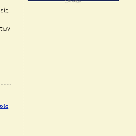
νείς
 των
%
υχία