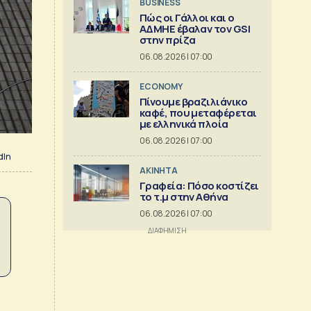
BUSINESS
Πώς οι Γάλλοι και ο
ΑΔΜΗΕ έβαλαν τον GSI
στην πρίζα
06.08.2026 | 07:00
ECONOMY
Πίνουμε βραζιλιάνικο
καφέ, που μεταφέρεται
με ελληνικά πλοία
06.08.2026 | 07:00
dIn
ΑΚΙΝΗΤΑ
Γραφεία: Πόσο κοστίζει
το τ.μ στην Αθήνα
06.08.2026 | 07:00