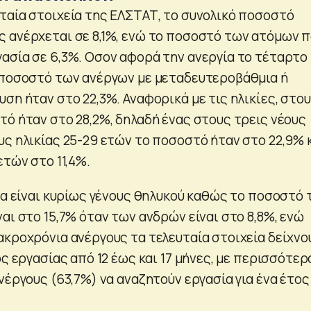
ταία στοιχεία της ΕΛΣΤΑΤ, το συνολικό ποσοστό
 ανέρχεται σε 8,1%, ενώ το ποσοστό των ατόμων 
ασία σε 6,3%. Οσον αφορά την ανεργία το τέταρτο
 ποσοστό των ανέργων με μεταδευτεροβάθμια ή
ση ήταν στο 22,3%. Αναφορικά με τις ηλικίες, στο
τό ήταν στο 28,2%, δηλαδή ένας στους τρεις νέους
υς ηλικίας 25-29 ετών το ποσοστό ήταν στο 22,9% 
ετών στο 11,4%.
 να είναι κυρίως γένους θηλυκού καθώς το ποσοστό
αι στο 15,7% όταν των ανδρών είναι στο 8,8%, ενώ
ακροχρόνια ανέργους τα τελευταία στοιχεία δείχνο
ός εργασίας από 12 έως και 17 μήνες, με περισσότερ
νέργους (63,7%) να αναζητούν εργασία για ένα έτος