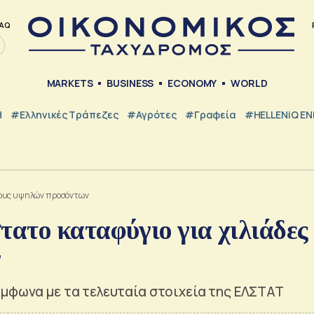
AQ
MARKETS
BUSINESS
ECONOMY
WORLD
Η
#ελληνικές Τράπεζες
#Αγρότες
#Γραφεία
#HELLENiQ E
νέους υψηλών προσόντων
ατο καταφύγιο για χιλιάδες
ν
ύμφωνα με τα τελευταία στοιχεία της ΕΛΣΤΑΤ