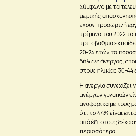
Σύμφωνα με τα τελευ
μερικής απασχόλησης
έχουν προσωρινή εργ
τρίμηνο του 2022 το
τριτοβάθμια εκπαίδευ
20-24 ετών το ποσοσ
δήλωνε άνεργος, στο
στους ηλικίας 30-44 
Η ανεργία συνεχίζει
ανέργων γυναικών είν
αναφορικά με τους μ
ότι το 44% είναι εκτ
από έξι στους δέκα α
περισσότερο.