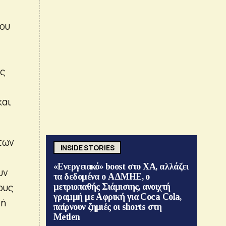
που
υς
και
 των
INSIDE STORIES
«Ενεργειακό» boost στο ΧΑ, αλλάζει
υν
τα δεδομένα ο ΑΔΜΗΕ, ο
ους
μετριοπαθής Σιάμισιης, ανοιχτή
γραμμή με Αφρική για Coca Cola,
 ή
παίρνουν ζημιές οι shorts στη
Metlen