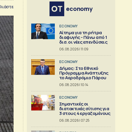
λιάστε
economy
ECONOMY
Αίτημα για τη ρήτρα
διαφυγής - Πάνω από 1
δισ. οι νέες επενδύσεις
06.08.2026 | 11:09
ECONOMY
Δήμας: Στο Εθνικό
Πρόγραμμα Ανάπτυξης
το Αεροδρόμιο Πάρου
06.08.2026 | 10:14
ECONOMY
Σημαντικές οι
διατακτικές σίτισης για
3 στους 4 εργαζομένους
06.08.2026 | 07:25