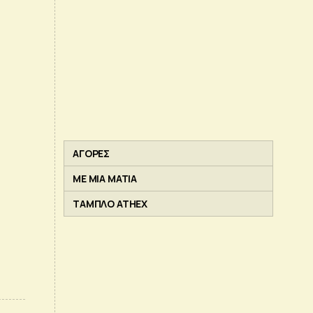
ΑΓΟΡΕΣ
ΜΕ ΜΙΑ ΜΑΤΙΑ
ΤΑΜΠΛΟ ATHEX