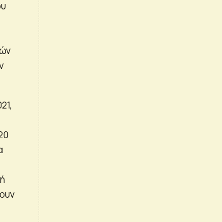
ου
λών
ν
21,
20
α
κή
χουν