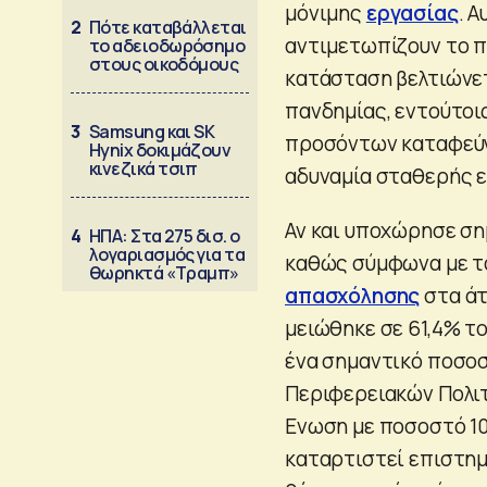
μόνιμης
εργασίας
. 
2
Πότε καταβάλλεται
αντιμετωπίζουν το 
το αδειοδωρόσημο
στους οικοδόμους
κατάσταση βελτιώνετ
πανδημίας, εντούτοις
3
Samsung και SK
προσόντων καταφεύγο
Hynix δοκιμάζουν
κινεζικά τσιπ
αδυναμία σταθερής ε
Αν και υποχώρησε ση
4
ΗΠΑ: Στα 275 δισ. ο
λογαριασμός για τα
καθώς σύμφωνα με τα
θωρηκτά «Τραμπ»
απασχόλησης
στα άτ
μειώθηκε σε 61,4% το
ένα σημαντικό ποσο
Περιφερειακών Πολιτ
Ενωση με ποσοστό 10
καταρτιστεί επιστημ