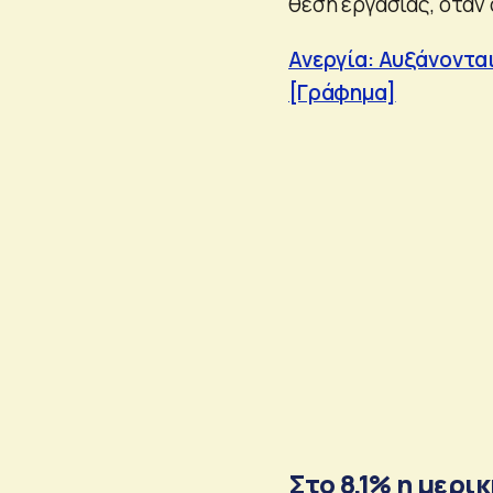
θέση εργασίας, όταν 
Ανεργία: Αυξάνονται
[Γράφημα]
Στο 8,1% η μερ