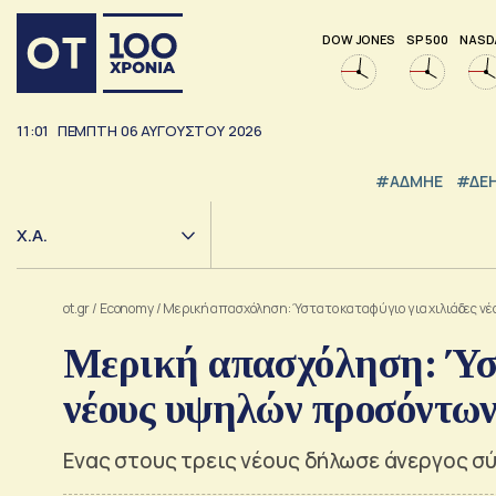
DOW JONES
SP 500
NASD
11:01
ΠΕΜΠΤΗ
06
ΑΥΓΟΥΣΤΟΥ
2026
#ΑΔΜΗΕ
#ΔΕ
Χ.Α.
ot.gr
/
Economy
/
Μερική απασχόληση: Ύστατο καταφύγιο για χιλιάδες 
Μερική απασχόληση: Ύστ
νέους υψηλών προσόντω
Ενας στους τρεις νέους δήλωσε άνεργος σ