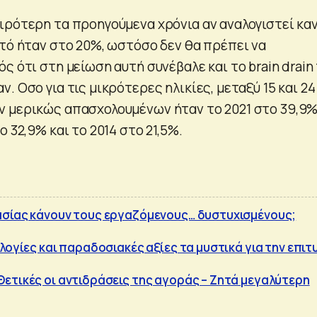
ιρότερη τα προηγούμενα χρόνια αν αναλογιστεί κα
στό ήταν στο 20%, ωστόσο δεν θα πρέπει να
ς ότι στη μείωση αυτή συνέβαλε και το brain drain
. Οσο για τις μικρότερες ηλικίες, μεταξύ 15 και 24
 μερικώς απασχολουμένων ήταν το 2021 στο 39,9
ο 32,9% και το 2014 στο 21,5%.
ασίας κάνουν τους εργαζόμενους… δυστυχισμένους;
λογίες και παραδοσιακές αξίες τα μυστικά για την επιτ
ετικές οι αντιδράσεις της αγοράς – Ζητά μεγαλύτερη