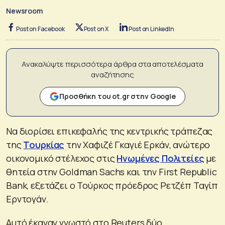
Newsroom
Post on Facebook
Post on X
Post on LinkedIn
Ανακαλύψτε περισσότερα άρθρα στα αποτελέσματα
αναζήτησης
Προσθήκη του ot.gr στην Google
Να διορίσει επικεφαλής της κεντρικής τράπεζας
της
Τουρκίας
την Χαφιζέ Γκαγιέ Ερκάν, ανώτερο
οικονομικό στέλεχος στις
Ηνωμένες Πολιτείες
με
θητεία στην Goldman Sachs και την First Republic
Bank, εξετάζει ο Τούρκος πρόεδρος Ρετζέπ Ταγίπ
Ερντογάν.
Αυτό έκαναν γνωστό στο Reuters δύο