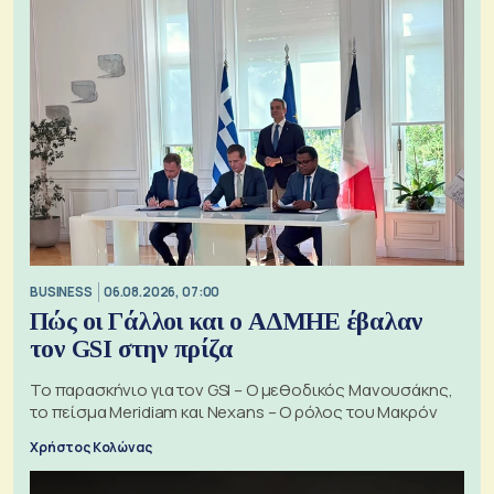
BUSINESS
06.08.2026, 07:00
Πώς οι Γάλλοι και ο ΑΔΜΗΕ έβαλαν
τον GSI στην πρίζα
Το παρασκήνιο για τον GSI – Ο μεθοδικός Μανουσάκης,
το πείσμα Meridiam και Nexans – Ο ρόλος του Μακρόν
Χρήστος Κολώνας