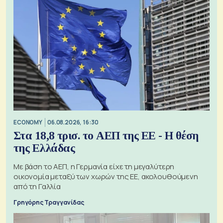
ECONOMY
06.08.2026, 16:30
Στα 18,8 τρισ. το ΑΕΠ της ΕΕ - Η θέση
της Ελλάδας
Με βάση το ΑΕΠ, η Γερμανία είχε τη μεγαλύτερη
οικονομία μεταξύ των χωρών της ΕΕ, ακολουθούμενη
από τη Γαλλία
Γρηγόρης Τραγγανίδας