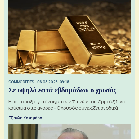
COMMODITIES
06.08.2026, 09:18
Σε υψηλό εφτά εβδομάδων ο χρυσός
Η αισιοδοξία για άνοιγμα των Στενών του Ορμούζ δίνει
καύσιμα στις αγορές - Ο χρυσός συνεχίζει ανοδικά
Τζούλη Καλημέρη