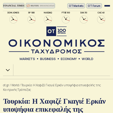
ΟΤ Markets
OT Forum
DOW JONES
SP 500
NASDAQ
FTSE 100
DAX 30
CAC 40
MARKETS
BUSINESS
ECONOMY
WORLD
Χ.Α.
ot.gr
/
World
/
Τουρκία: Η Χαφιζέ Γκαγιέ Ερκάν υποψήφια επικεφαλής της
Κεντρικής Τράπεζας
Τουρκία: Η Χαφιζέ Γκαγιέ Ερκάν
υποψήφια επικεφαλής της