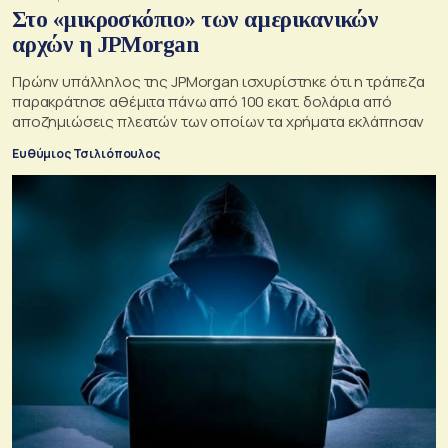
Στο «μικροσκόπιο» των αμερικανικών
αρχών η JPMorgan
Πρώην υπάλληλος της JPMorgan ισχυρίστηκε ότι η τράπεζα
παρακράτησε αθέμιτα πάνω από 100 εκατ. δολάρια από
αποζημιώσεις πλεατών των οποίων τα χρήματα εκλάπησαν
Ευθύμιος Τσιλιόπουλος