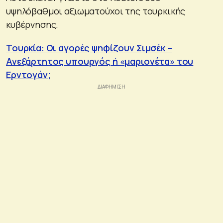
υψηλόβαθμοι αξιωματούχοι της τουρκικής
κυβέρνησης.
Τουρκία: Οι αγορές ψηφίζουν Σιμσέκ –
Ανεξάρτητος υπουργός ή «μαριονέτα» του
Ερντογάν;