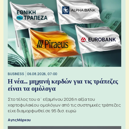
BUSINESS
06.08.2026, 07:00
Η νέα... μηχανή κερδών για τις τράπεζες
είναι τα ομόλογα
Στο τέλος του α΄ εξαμήνου 2026 η αξία του
χαρτοφυλακίου ομολόγων από τις συστημικές τράπεζες
είχε διαμορφωθεί σε 95 δισ. ευρώ
Αγης Μάρκου