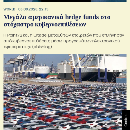
WORLD
06.08.2026, 22:15
Μεγάλα αμερικανικά hedge funds στο
στόχαστρο κυβερνοεπιθέσεων
Η Point72 και η Citadel μεταξύ των εταιρειών που επλήγησαν
από κυβερνοεπιθέσεις μέσω προγραμάτων ηλεκτρονικού
«ψαρέματος» (phishing)
Cookies