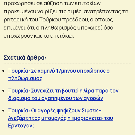
προχωρήσει σε αύξηση των επιτοκίων
προκειμένου να ρίξει τις τιμές, ανατρέποντας τη
ρητορική του Τούρκου προέδρου, ο οποίος
επιμένει ότι ο πληθωρισμός υποχωρεί όσο
υποχωρούν και τα επιτόκια.
Σχετικά άρθρα:
Τουρκία: Σε χαμηλό 17μήνου υποχώρησε ο
πληθωρισμός
Τουρκία: Συνεχίζει τη βουτιά η λίρα παρά τον
διορισμό του αγαπημένου των αγορών
Τουρκία: Οι αγορές ψηφίζουν Σιμσέκ –
Ανεξάρτητος υπουργός ή «μαριονέτα» του
Ερντογάν;