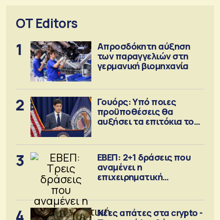
OT Editors
1
Απροσδόκητη αύξηση
των παραγγελιών στη
γερμανική βιομηχανία
2
Γουόρς: Υπό ποιες
προϋποθέσεις θα
αυξήσει τα επιτόκια τον
Σεπτέμβριο
3
ΕΒΕΠ: 2+1 δράσεις που
αναμένει η
επιχειρηματική
κοινότητα
4
Νέες απάτες στα crypto -