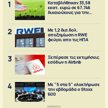
1
Καταβλήθηκαν 33,58
εκατ. ευρώ σε 67.746
δικαιούχους για την
αγορά λιπασμάτων
2
Με 1,2 δισ.δολ.
αποζημίωση η RWE
φεύγει απο τις ΗΠΑ
3
Ξεπέρασε τις εκτιμήσεις
εσόδων η Airbnb
4
Με "5 στα 5" ολοκλήρωσε
την εβδομάδα ο Stoxx
600