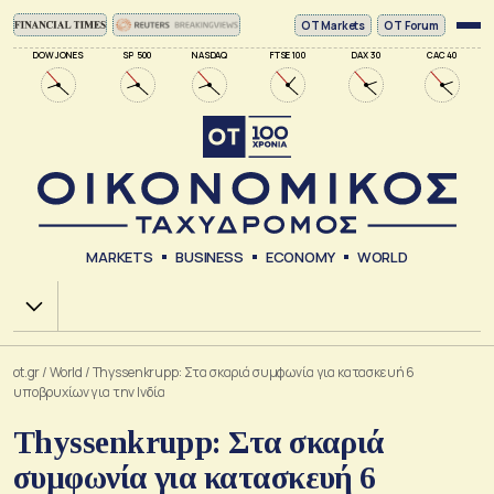
ΟΤ Markets
OT Forum
DOW JONES
SP 500
NASDAQ
FTSE 100
DAX 30
CAC 40
MARKETS
BUSINESS
ECONOMY
WORLD
Χ.Α.
ot.gr
/
World
/
Thyssenkrupp: Στα σκαριά συμφωνία για κατασκευή 6
υποβρυχίων για την Ινδία
Thyssenkrupp: Στα σκαριά
συμφωνία για κατασκευή 6