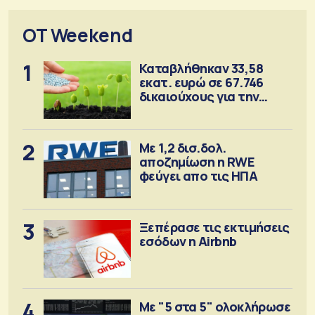
OT Weekend
1
Καταβλήθηκαν 33,58
εκατ. ευρώ σε 67.746
δικαιούχους για την
αγορά λιπασμάτων
2
Με 1,2 δισ.δολ.
αποζημίωση η RWE
φεύγει απο τις ΗΠΑ
3
Ξεπέρασε τις εκτιμήσεις
εσόδων η Airbnb
4
Με "5 στα 5" ολοκλήρωσε