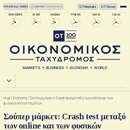
ΟΤ Markets
OT Forum
DOW JONES
SP 500
NASDAQ
FTSE 100
DAX 30
CAC 40
MARKETS
BUSINESS
ECONOMY
WORLD
Χ.Α.
ot.gr
/
Economy
/
Σούπερ μάρκετ: Crash test μεταξύ των online και των
φυσικών καταστημάτων
Σούπερ μάρκετ: Crash test μεταξύ
των online και των φυσικών