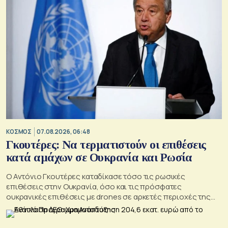
ΚΟΣΜΟΣ
07.08.2026, 06:48
Γκουτέρες: Να τερματιστούν οι επιθέσεις
κατά αμάχων σε Ουκρανία και Ρωσία
Ο Αντόνιο Γκουτέρες καταδίκασε τόσο τις ρωσικές
επιθέσεις στην Ουκρανία, όσο και τις πρόσφατες
ουκρανικές επιθέσεις με drones σε αρκετές περιοχές της
Ρωσίας, οι οποίες προκάλεσαν απώλειες μεταξύ αμάχων και
ζημιές σε μη στρατιωτικές υποδομές.