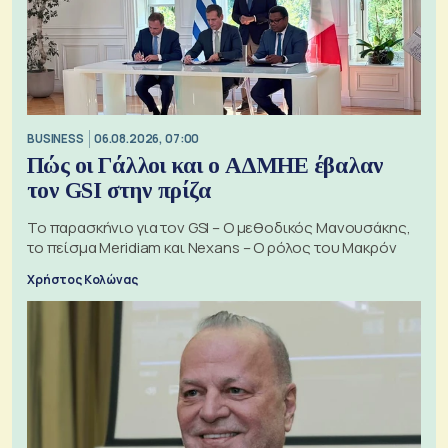
BUSINESS
06.08.2026, 07:00
Πώς οι Γάλλοι και ο ΑΔΜΗΕ έβαλαν
τον GSI στην πρίζα
Το παρασκήνιο για τον GSI – Ο μεθοδικός Μανουσάκης,
το πείσμα Meridiam και Nexans – Ο ρόλος του Μακρόν
Χρήστος Κολώνας