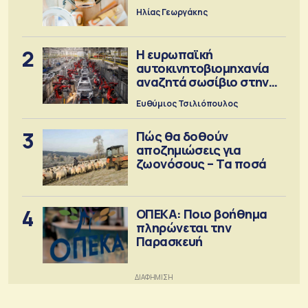
Ηλίας Γεωργάκης
2
Η ευρωπαϊκή
αυτοκινητοβιομηχανία
αναζητά σωσίβιο στην
Κίνα
Ευθύμιος Τσιλιόπουλος
3
Πώς θα δοθούν
αποζημιώσεις για
ζωονόσους – Τα ποσά
4
ΟΠΕΚΑ: Ποιο βοήθημα
πληρώνεται την
Παρασκευή