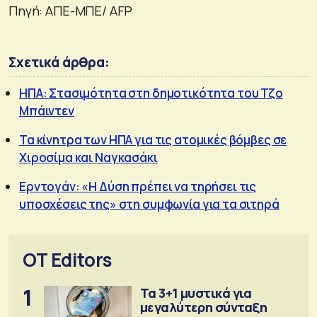
Πηγή:
ΑΠΕ-ΜΠΕ/ AFP
Σχετικά άρθρα:
ΗΠΑ: Στασιμότητα στη δημοτικότητα του Τζο
Μπάιντεν
Τα κίνητρα των ΗΠΑ για τις ατομικές βόμβες σε
Χιροσίμα και Ναγκασάκι
Ερντογάν: «Η Δύση πρέπει να τηρήσει τις
υποσχέσεις της» στη συμφωνία για τα σιτηρά
OT Editors
1
Τα 3+1 μυστικά για
μεγαλύτερη σύνταξη