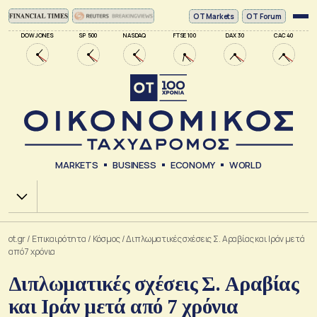
ΟΤ Markets
OT Forum
DOW JONES
SP 500
NASDAQ
FTSE 100
DAX 30
CAC 40
MARKETS
BUSINESS
ECONOMY
WORLD
Χ.Α.
ot.gr
/
Επικαιρότητα
/
Κόσμος
/
Διπλωματικές σχέσεις Σ. Αραβίας και Ιράν μετά
από 7 χρόνια
Διπλωματικές σχέσεις Σ. Αραβίας
και Ιράν μετά από 7 χρόνια