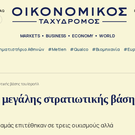
AQ
MARKETS
BUSINESS
ECONOMY
WORLD
ηματιστήριο Αθηνών
#metlen
#Qualco
#Βιομηχανία
#Ευ
τικής βάσης του Ισραήλ
 μεγάλης στρατιωτικής βάση
Χαμάς επιτέθηκαν σε τρεις οικισμούς αλλά