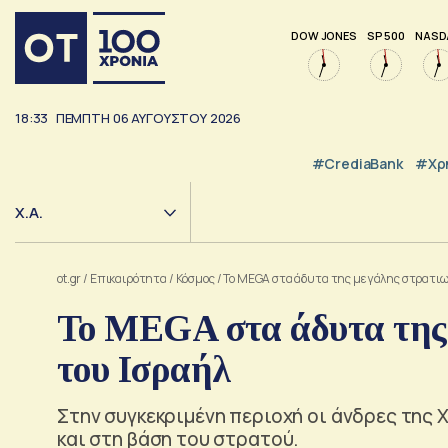
DOW JONES
SP 500
NASD
18:33
ΠΕΜΠΤΗ
06
ΑΥΓΟΥΣΤΟΥ
2026
#CrediaBank
#Χρ
Χ.Α.
ot.gr
/
Επικαιρότητα
/
Κόσμος
/
Το MEGA στα άδυτα της μεγάλης στρατιω
Το MEGA στα άδυτα της
του Ισραήλ
Στην συγκεκριμένη περιοχή οι άνδρες της 
και στη βάση του στρατού.