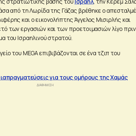
λης στρατιωτικής βάσης του
Ισραήλ
, την Κερέμ Σαλ
νάσα από τη Λωρίδα της Γάζας βρέθηκε ο απεσταλμ
ιφέρης και ο εικονολήπτης Άγγελος Μισιρλής και
τό των εργασιών και των προετοιμασιών λίγο πρι
μα του Ισραηλινού στρατού.
γείο του MEGA επιβιβάζονται σε ένα τζιπ του
 διαπραγματεύσεις για τους ομήρους της Χαμάς