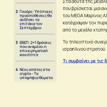
Στα άδυτα της μεγά
που βρίσκεται μια α
2
Γουόρς: Υπό ποιες
του MEGA Μαρίνος Αλ
προϋποθέσεις θα
αυξήσει τα
κατέγραψαν τον πυρε
επιτόκια τον
Σεπτέμβριο
από το μεγάλο χτύπη
Το τηλεοπτικό συνερ
3
ΕΒΕΠ: 2+1 δράσεις
που αναμένει η
ισραηλινού στρατού.
επιχειρηματική
κοινότητα
Τι συμβαίνει με τις
4
Νέες απάτες στα
crypto - Τα
υποψήφια θύματα