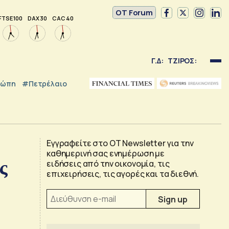
OT Forum
FTSE 100
DAX 30
CAC 40
Γ.Δ:
ΤΖΙΡΟΣ:
ρώπη
#Πετρέλαιο
Εγγραφείτε στο OT Newsletter για την
καθημερινή σας ενημέρωση με
ς
ειδήσεις από την οικονομία, τις
επιχειρήσεις, τις αγορές και τα διεθνή.