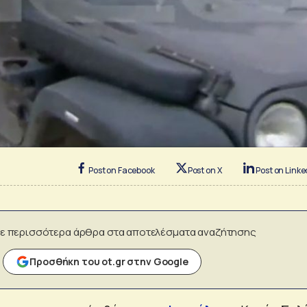
Post on Facebook
Post on X
Post on Linke
ε περισσότερα άρθρα στα αποτελέσματα αναζήτησης
Προσθήκη του ot.gr στην Google