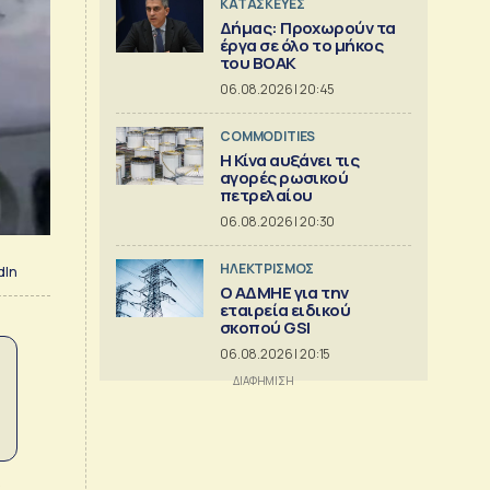
ΚΑΤΑΣΚΕΥΕΣ
Δήμας: Προχωρούν τα
έργα σε όλο το μήκος
του ΒΟΑΚ
06.08.2026 | 20:45
COMMODITIES
Η Κίνα αυξάνει τις
αγορές ρωσικού
πετρελαίου
06.08.2026 | 20:30
ΗΛΕΚΤΡΙΣΜΟΣ
dIn
O ΑΔΜΗΕ για την
εταιρεία ειδικού
σκοπού GSI
06.08.2026 | 20:15