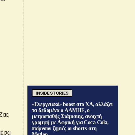
INSIDE STORIES
«Ενεργειακό» boost στο ΧΑ, αλλάζει
τα δεδομένα ο ΑΔΜΗΕ, ο
άζας
μετριοπαθής Σιάμισιης, ανοιχτή
γραμμή με Αφρική για Coca Cola,
παίρνουν ζημιές οι shorts στη
μέσα
Metlen