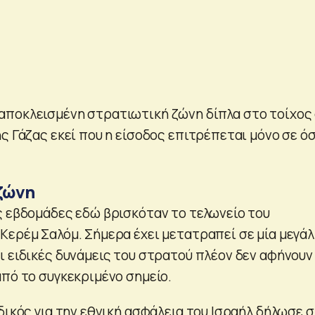
αποκλεισμένη στρατιωτική ζώνη δίπλα στο τοίχος
ς Γάζας εκεί που η είσοδος επιτρέπεται μόνο σε ό
ζώνη
ς εβδομάδες εδώ βρισκόταν το τελωνείο του
Κερέμ Σαλόμ. Σήμερα έχει μετατραπεί σε μία μεγά
ι ειδικές δυνάμεις του στρατού πλέον δεν αφήνουν
από το συγκεκριμένο σημείο.
δικός για την εθνική ασφάλεια του Ισραήλ δήλωσε 