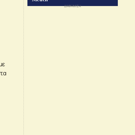
με
 τα