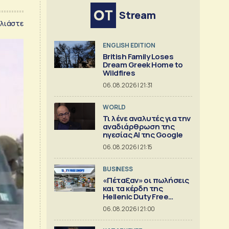
Stream
λιάστε
ENGLISH EDITION
British Family Loses
Dream Greek Home to
Wildfires
06.08.2026 | 21:31
WORLD
Τι λένε αναλυτές για την
αναδιάρθρωση της
ηγεσίας ΑΙ της Google
06.08.2026 | 21:15
BUSINESS
«Πέταξαν» οι πωλήσεις
και τα κέρδη της
Hellenic Duty Free
Shops
06.08.2026 | 21:00