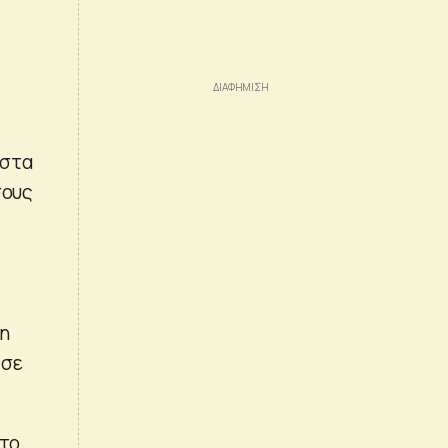
 στα
σους
λη
 σε
στο