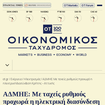
ΟΤ Markets
OT Forum
DOW JONES
SP 500
NASDAQ
FTSE 100
DAX 30
CAC 40
MARKETS
BUSINESS
ECONOMY
WORLD
Χ.Α.
ot.gr
/
Ενέργεια
/
Ηλεκτρισμός
/
ΑΔΜΗΕ: Με ταχείς ρυθμούς προχωρά η
ηλεκτρική διασύνδεση Κρήτης – Αττικής
ΑΔΜΗΕ: Με ταχείς ρυθμούς
προχωρά η ηλεκτρική διασύνδεση