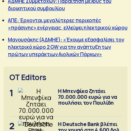
ΑΔΜΗΕ Συμμετοχών: Παραίτηση μέλους του
διοικητικού συμβουλίου
ΑΠΕ: Έρχονται μεγαλύτερες περικοπές
«πράσινης» ενέργειας, ελλείψει ηλεκτρικού χώρου
Μανουσάκης (ΑΔΜΗΕ): «Έχουμε εξασφαλίσει τον
ηλεκτρικό χώρο 2 GW για την ανάπτυξη των
πρώτων υπεράκτιων Αιολικών Πάρκων»
OT Editors
1
Η Μπενφίκα ζητάει
70.000.000 ευρώ για να
πουλήσει τον Παυλίδη
2
Η Deutsche Bank βλέπει
τον χρυσό στα 4.600 δολ.