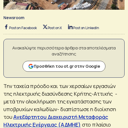
Newsroom
Post on Facebook
Post on X
Post on LinkedIn
Ανακαλύψτε περισσότερα άρθρα στα αποτελέσματα
αναζήτησης
Προσθήκη του ot.gr στην Google
Την ταχεία πρόοδο και των χερσαίων εργασιών
της ηλεκτρικής διασύνδεσης Κρήτης-Αττικής -
μετά την ολοκλήρωση της εγκατάστασης των
υποβρυχίων καλωδίων- διαπίστωσε η διοίκηση
του
Ανεξάρτητου Διαχειριστή Μεταφοράς
Ηλεκτρικής Ενέργειας (ΑΔΜΗΕ)
στο πλαίσιο