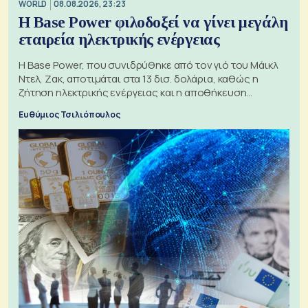
WORLD
08.08.2026, 23:23
Η Base Power φιλοδοξεί να γίνει μεγάλη
εταιρεία ηλεκτρικής ενέργειας
Η Base Power, που συνιδρύθηκε από τον γιό του Μάικλ
Ντελ, Ζακ, αποτιμάται στα 13 δισ. δολάρια, καθώς η
ζήτηση ηλεκτρικής ενέργειας και η αποθήκευση
μπαταριών αυξάνονται
Ευθύμιος Τσιλιόπουλος