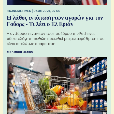
FINANCIAL TIMES
08.08.2026, 07:00
Η λάθος εντύπωση των αγορών για τον
Γούορς - Τι λέει ο Ελ Εριάν
Η αντίδραση εναντίον του προέδρου της Fed είναι
αδικαιολόγητη, καθώς προωθεί μια μεταρρύθμιση που
είναι απολύτως απαραίτητη
Mohamed El Erian