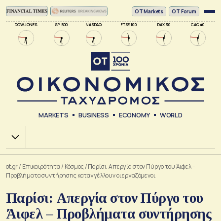
ΟΤ Markets
OT Forum
DOW JONES
SP 500
NASDAQ
FTSE 100
DAX 30
CAC 40
MARKETS
BUSINESS
ECONOMY
WORLD
Χ.Α.
ot.gr
/
Επικαιρότητα
/
Κόσμος
/
Παρίσι: Απεργία στον Πύργο του Άιφελ –
Προβλήματα συντήρησης καταγγέλλουν οι εργαζόμενοι
Παρίσι: Απεργία στον Πύργο του
Άιφελ – Προβλήματα συντήρησης