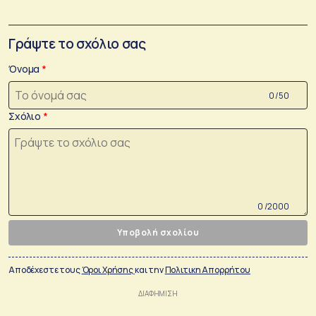
Γράψτε το σχόλιο σας
Όνομα
0 /50
Σχόλιο
0 /2000
Υποβολή σχολίου
Αποδέχεστε τους
Όροι Χρήσης
και την
Πολιτικη Απορρήτου