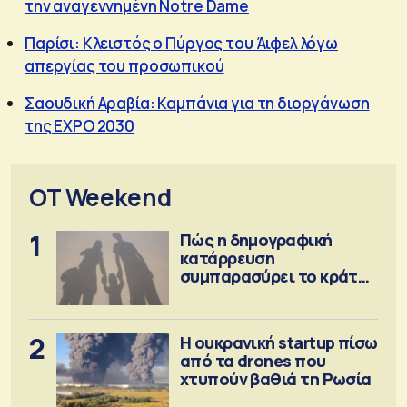
την αναγεννημένη Notre Dame
Παρίσι: Κλειστός ο Πύργος του Άιφελ λόγω
απεργίας του προσωπικού
Σαουδική Αραβία: Καμπάνια για τη διοργάνωση
της EXPO 2030
OT Weekend
1
Πώς η δημογραφική
κατάρρευση
συμπαρασύρει το κράτος
πρόνοιας
2
Η ουκρανική startup πίσω
από τα drones που
χτυπούν βαθιά τη Ρωσία