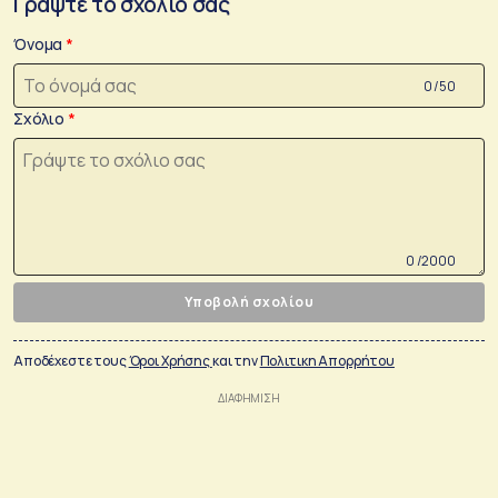
Γράψτε το σχόλιο σας
Όνομα
0 /50
Σχόλιο
0 /2000
Υποβολή σχολίου
Αποδέχεστε τους
Όροι Χρήσης
και την
Πολιτικη Απορρήτου