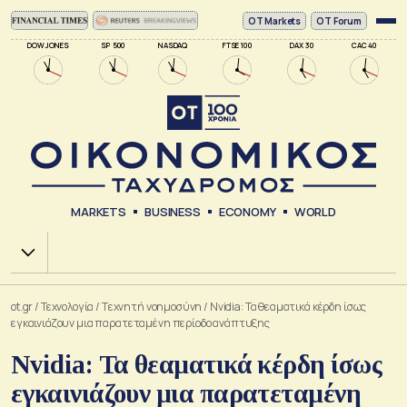
ΟΤ Markets
OT Forum
DOW JONES
SP 500
NASDAQ
FTSE 100
DAX 30
CAC 40
MARKETS
BUSINESS
ECONOMY
WORLD
Χ.Α.
ot.gr
/
Τεχνολογία
/
Tεχνητή νοημοσύνη
/
Nvidia: Τα θεαματικά κέρδη ίσως
εγκαινιάζουν μια παρατεταμένη περίοδο ανάπτυξης
Nvidia: Τα θεαματικά κέρδη ίσως
εγκαινιάζουν μια παρατεταμένη