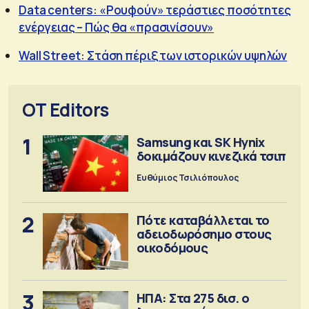
Data centers: «Ρουφούν» τεράστιες ποσότητες
ενέργειας – Πώς θα «πρασινίσουν»
Wall Street: Στάση πέριξ των ιστορικών υψηλών
OT Editors
1
Samsung και SK Hynix
δοκιμάζουν κινεζικά τσιπ
Ευθύμιος Τσιλιόπουλος
2
Πότε καταβάλλεται το
αδειοδωρόσημο στους
οικοδόμους
3
ΗΠΑ: Στα 275 δισ. ο