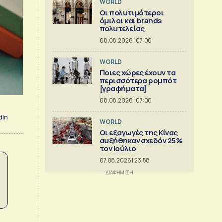
WORLD
Οι πολυτιμότεροι
όμιλοι και brands
πολυτελείας
08.08.2026 | 07:00
WORLD
Ποιες χώρες έχουν τα
περισσότερα ρομπότ
[γραφήματα]
08.08.2026 | 07:00
dIn
WORLD
Οι εξαγωγές της Κίνας
αυξήθηκαν σχεδόν 25%
τον Ιούλιο
07.08.2026 | 23:58