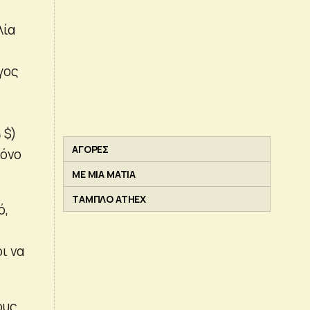
λία
γος
 $)
ΑΓΟΡΕΣ
ρόνο
ΜΕ ΜΙΑ ΜΑΤΙΑ
ΤΑΜΠΛΟ ATHEX
ό,
ι να
ους