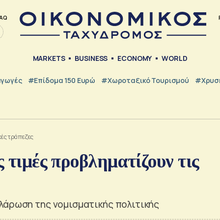
AQ
MARKETS
BUSINESS
ECONOMY
WORLD
γωγές
#Επίδομα 150 Ευρώ
#Χωροταξικό Τουρισμού
#Χρυσή
ικές τράπεζες
ς τιμές προβληματίζουν τις
λάρωση της νομισματικής πολιτικής