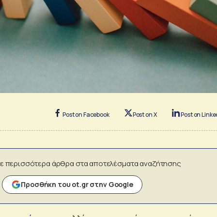
Post on Facebook
Post on X
Post on Linke
ε περισσότερα άρθρα στα αποτελέσματα αναζήτησης
Προσθήκη του ot.gr στην Google