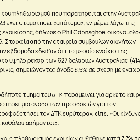
α του πληθωρισμού που παρατηρείται στην Αυστρα
23 έχει σταματήσει «απότομα», εν μέρει λόγω της
 ενοικίασης, δήλωσε ο Phil Odonaghoe, οικονομολό
G. Στοιχεία από την εταιρεία συμβούλων ακινήτων
την εβδομάδα έδειξαν ότι το μεσαίο ενοίκιο της
το υψηλό ρεκόρ των 627 δολαρίων Αυστραλίας (414
ρίλιο, σημειώνοντας άνοδο 8,5% σε σχέση με ένα χ
οδήποτε τμήμα του ΔΤΚ παραμείνει για αρκετό καιρ
δοτήσει μια άνοδο των προσδοκιών για τον
ροφοδοτήσει τον ΔΤΚ ευρύτερα», είπε. «Οι κίνδυνο
ι καθόλου ασήμαντοι».
όνο, ο πληθωρισμός ενοικίων αυξήθηκε κατά 7,7% τ