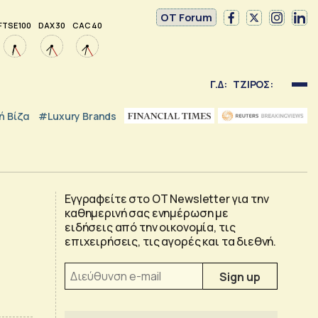
OT Forum
FTSE 100
DAX 30
CAC 40
Γ.Δ:
ΤΖΙΡΟΣ:
 Βίζα
#luxury Brands
Εγγραφείτε στο OT Newsletter για την
καθημερινή σας ενημέρωση με
ειδήσεις από την οικονομία, τις
επιχειρήσεις, τις αγορές και τα διεθνή.