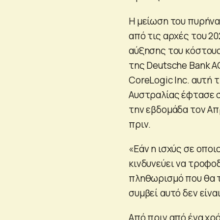
Η μείωση του πυρήν
από τις αρχές του 20
αύξησης του κόστους
της Deutsche Bank A
CoreLogic Inc. αυτή 
Αυστραλίας έφτασε σ
την εβδομάδα τον Απ
πριν.
«Εάν η ισχύς σε οποι
κινδυνεύει να τροφο
πληθωρισμό που θα τ
συμβεί αυτό δεν είνα
Από πριν από ένα χρ