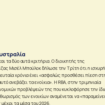
Αυστραλία
αι τα δύο αυτά κριτήρια. Ο διοικητής της
ας Μισέλ Μπούλοκ δήλωσε την Τρίτη ότι η ισχυρ
ευταία χρόνια έχει «ασφαλώς προσθέσει πίεση στ
αυτό ανεβάζει τα ενοίκια». Η RBA, στην τριμηνιαία
νομικών προβλέψεών της που κυκλοφόρησε την ίδι
ληθωρισμός των ενοικίων αναμένεται να «παραμείνε
 μέχρι τα μέσα του 2026.