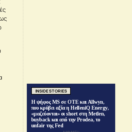
ς
ρές
πως
ω
υ
α
INSIDE STORIES
Η ψήφος MS σε ΟΤΕ και Allwyn,
που κρύβει αξία η HelleniQ Energy,
«μαζεύονται» οι short στη Metlen,
buyback και από την Prodea, το
unfair της Fed