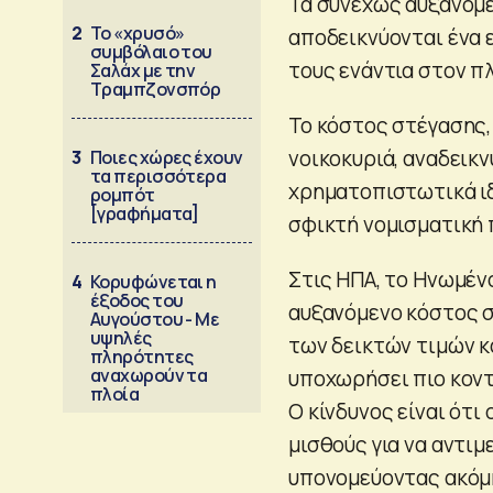
Τα συνεχώς αυξανόμ
2
Το «χρυσό»
αποδεικνύονται ένα 
συμβόλαιο του
τους ενάντια στον π
Σαλάχ με την
Τραμπζονσπόρ
Το κόστος στέγασης, 
νοικοκυριά, αναδεικν
3
Ποιες χώρες έχουν
τα περισσότερα
χρηματοπιστωτικά ιδ
ρομπότ
[γραφήματα]
σφικτή νομισματική 
Στις ΗΠΑ, το Ηνωμένο
4
Κορυφώνεται η
έξοδος του
αυξανόμενο κόστος σ
Αυγούστου - Με
υψηλές
των δεικτών τιμών κ
πληρότητες
αναχωρούν τα
υποχωρήσει πιο κον
πλοία
Ο κίνδυνος είναι ότι
μισθούς για να αντι
υπονομεύοντας ακόμ