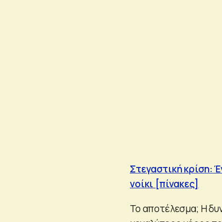
Στεγαστική κρίση: 
νοίκι [πίνακες]
Το αποτέλεσμα; Η δ