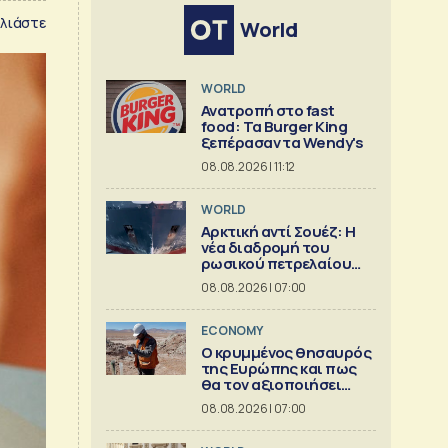
λιάστε
World
WORLD
Ανατροπή στο fast
food: Τα Burger King
ξεπέρασαν τα Wendy's
08.08.2026 | 11:12
WORLD
Αρκτική αντί Σουέζ: Η
νέα διαδρομή του
ρωσικού πετρελαίου
[Γράφημα]
08.08.2026 | 07:00
ECONOMY
Ο κρυμμένος θησαυρός
της Ευρώπης και πως
θα τον αξιοποιήσει
[γράφημα]
08.08.2026 | 07:00