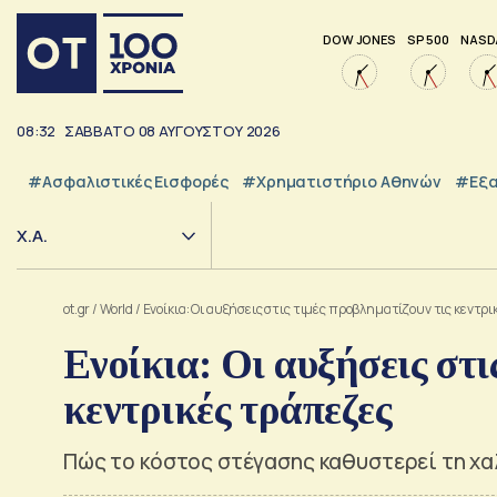
DOW JONES
SP 500
NASD
08:32
ΣΑΒΒΑΤΟ
08
ΑΥΓΟΥΣΤΟΥ
2026
#Ασφαλιστικές Εισφορές
#Χρηματιστήριο Αθηνών
#εξα
Χ.Α.
ot.gr
/
World
/
Ενοίκια: Οι αυξήσεις στις τιμές προβληματίζουν τις κεντρ
Ενοίκια: Οι αυξήσεις στι
κεντρικές τράπεζες
Πώς το κόστος στέγασης καθυστερεί τη χα