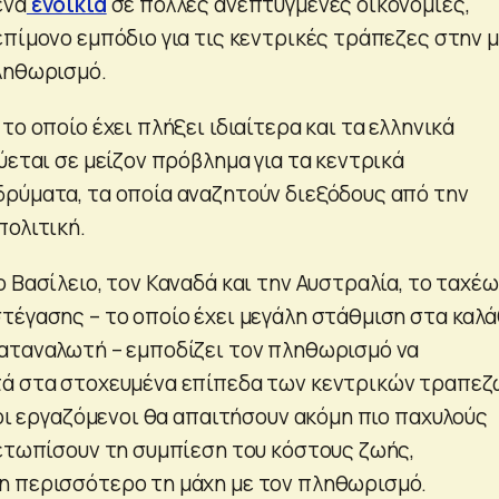
ενα
ενοίκια
σε πολλές ανεπτυγμένες οικονομίες,
επίμονο εμπόδιο για τις κεντρικές τράπεζες στην 
ληθωρισμό.
το οποίο έχει πλήξει ιδιαίτερα και τα ελληνικά
ύεται σε μείζον πρόβλημα για τα κεντρικά
ρύματα, τα οποία αναζητούν διεξόδους από την
πολιτική.
 Βασίλειο, τον Καναδά και την Αυστραλία, το ταχέ
τέγασης – το οποίο έχει μεγάλη στάθμιση στα καλά
αταναλωτή – εμποδίζει τον πληθωρισμό να
τά στα στοχευμένα επίπεδα των κεντρικών τραπεζ
 οι εργαζόμενοι θα απαιτήσουν ακόμη πιο παχυλούς
μετωπίσουν τη συμπίεση του κόστους ζωής,
η περισσότερο τη μάχη με τον πληθωρισμό.