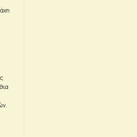
μάχη
ως
θια
ών.