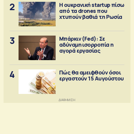
2
Η ουκρανική startup πίσω
από τα drones που
χτυπούν βαθιά τη Ρωσία
3
Μπάρκιν (Fed): Σε
αδύναμη ισορροπία η
αγορά εργασίας
4
Πώς θα αμειφθούν όσοι
εργαστούν 15 Αυγούστου