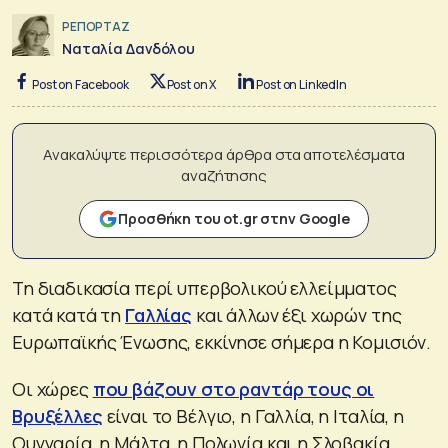
ΡΕΠΟΡΤΑΖ
Ναταλία Δανδόλου
Post on Facebook
Post on X
Post on LinkedIn
Ανακαλύψτε περισσότερα άρθρα στα αποτελέσματα
αναζήτησης
Προσθήκη του ot.gr στην Google
Τη διαδικασία περί υπερβολικού ελλείμματος
κατά κατά τη
Γαλλίας
και άλλων έξι χωρών της
Ευρωπαϊκής Ένωσης, εκκίνησε σήμερα η Κομισιόν.
Οι χώρες
που βάζουν στο ραντάρ τους οι
Βρυξέλλες
είναι το Βέλγιο, η Γαλλία, η Ιταλία, η
Ουγγαρία, η Μάλτα, η Πολωνία και η Σλοβακία.