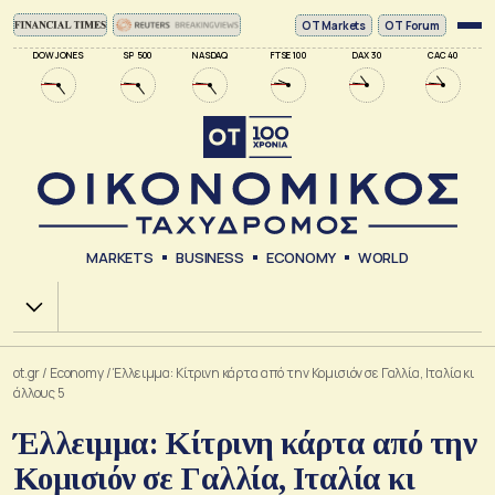
ΟΤ Markets
OT Forum
DOW JONES
SP 500
NASDAQ
FTSE 100
DAX 30
CAC 40
MARKETS
BUSINESS
ECONOMY
WORLD
Χ.Α.
ot.gr
/
Economy
/
Έλλειμμα: Κίτρινη κάρτα από την Κομισιόν σε Γαλλία, Ιταλία κι
άλλους 5
Έλλειμμα: Κίτρινη κάρτα από την
Κομισιόν σε Γαλλία, Ιταλία κι