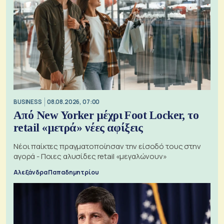
BUSINESS
08.08.2026, 07:00
Από New Yorker μέχρι Foot Locker, το
retail «μετρά» νέες αφίξεις
Νέοι παίκτες πραγματοποίησαν την είσοδό τους στην
αγορά - Ποιες αλυσίδες retail «μεγαλώνουν»
Αλεξάνδρα Παπαδημητρίου