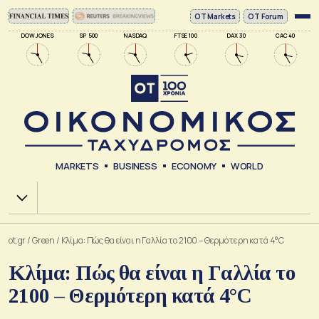
ΟΤ Markets
OT Forum
DOW JONES
SP 500
NASDAQ
FTSE 100
DAX 30
CAC 40
MARKETS
BUSINESS
ECONOMY
WORLD
Χ.Α.
ot.gr
/
Green
/
Κλίμα: Πώς θα είναι η Γαλλία το 2100 – Θερμότερη κατά 4°C
Κλίμα: Πώς θα είναι η Γαλλία το
2100 – Θερμότερη κατά 4°C