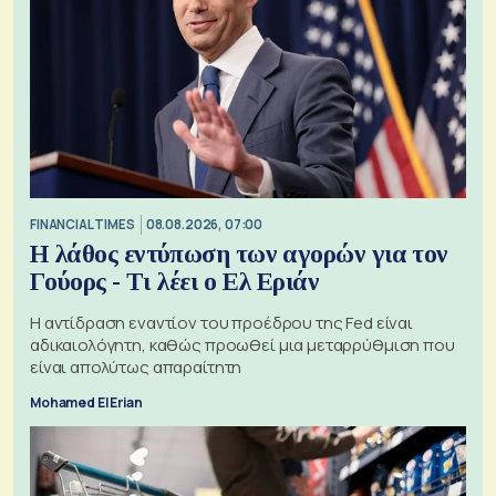
FINANCIAL TIMES
08.08.2026, 07:00
Η λάθος εντύπωση των αγορών για τον
Γούορς - Τι λέει ο Ελ Εριάν
Η αντίδραση εναντίον του προέδρου της Fed είναι
αδικαιολόγητη, καθώς προωθεί μια μεταρρύθμιση που
είναι απολύτως απαραίτητη
Mohamed El Erian