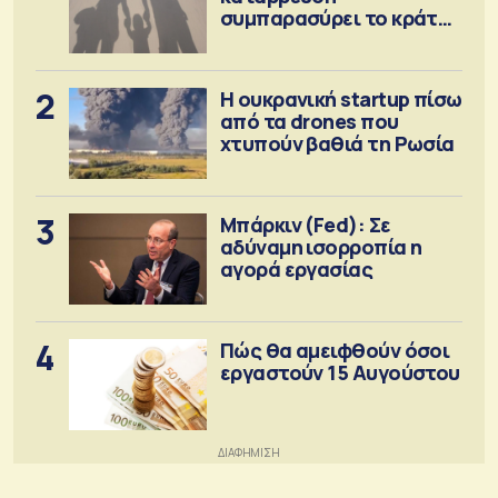
συμπαρασύρει το κράτος
πρόνοιας
2
Η ουκρανική startup πίσω
από τα drones που
χτυπούν βαθιά τη Ρωσία
3
Μπάρκιν (Fed): Σε
αδύναμη ισορροπία η
αγορά εργασίας
4
Πώς θα αμειφθούν όσοι
εργαστούν 15 Αυγούστου