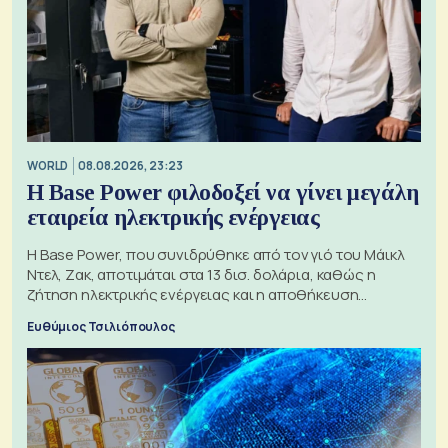
WORLD
08.08.2026, 23:23
Η Base Power φιλοδοξεί να γίνει μεγάλη
εταιρεία ηλεκτρικής ενέργειας
Η Base Power, που συνιδρύθηκε από τον γιό του Μάικλ
Ντελ, Ζακ, αποτιμάται στα 13 δισ. δολάρια, καθώς η
ζήτηση ηλεκτρικής ενέργειας και η αποθήκευση
μπαταριών αυξάνονται
Ευθύμιος Τσιλιόπουλος