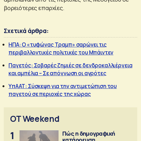
βορειότερες επαρχίες.
Σχετικά άρθρα:
ΗΠΑ: Ο «τυφώνας Τραμπ» σαρώνει τις
περιβαλλοντικές πολιτικές του Μπάιντεν
Παγετός: Σοβαρές ζημιές σε δενδροκαλλιέργεια
και αμπέλια – Σε απόγνωση οι αγρότες
ΥπΑΑΤ: Σύσκεψη για την αντιμετώπιση του
παγετού σε περιοχές της χώρας
OT Weekend
1
Πώς η δημογραφική
κατάρρευση