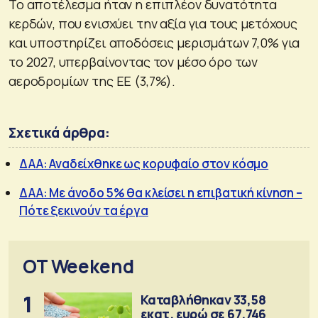
Το αποτέλεσμα ήταν η επιπλέον δυνατότητα
κερδών, που ενισχύει την αξία για τους μετόχους
και υποστηρίζει αποδόσεις μερισμάτων 7,0% για
το 2027, υπερβαίνοντας τον μέσο όρο των
αεροδρομίων της ΕΕ (3,7%).
Σχετικά άρθρα:
ΔΑΑ: Αναδείχθηκε ως κορυφαίο στον κόσμο
ΔΑΑ: Με άνοδο 5% θα κλείσει η επιβατική κίνηση –
Πότε ξεκινούν τα έργα
OT Weekend
1
Καταβλήθηκαν 33,58
εκατ. ευρώ σε 67.746