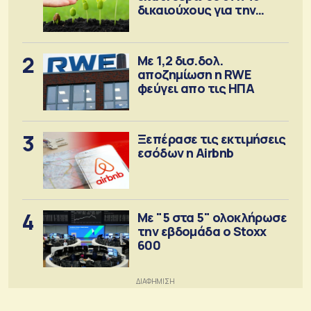
δικαιούχους για την
αγορά λιπασμάτων
2
Με 1,2 δισ.δολ.
αποζημίωση η RWE
φεύγει απο τις ΗΠΑ
3
Ξεπέρασε τις εκτιμήσεις
εσόδων η Airbnb
4
Με "5 στα 5" ολοκλήρωσε
την εβδομάδα ο Stoxx
600