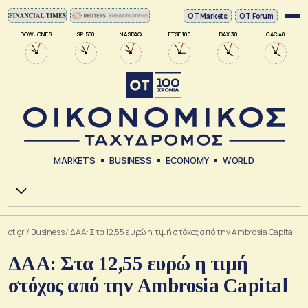
ΟΤ Markets
OT Forum
DOW JONES
SP 500
NASDAQ
FTSE 100
DAX 30
CAC 40
MARKETS
BUSINESS
ECONOMY
WORLD
Χ.Α.
ot.gr
/
Business
/
ΔΑΑ: Στα 12,55 ευρώ η τιμή στόχος από την Ambrosia Capital
ΔΑΑ: Στα 12,55 ευρώ η τιμή
στόχος από την Ambrosia Capital