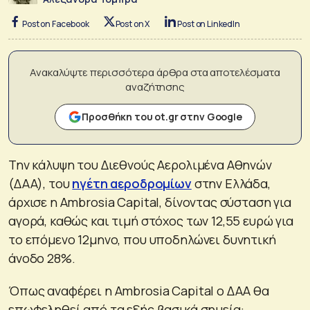
Post on Facebook
Post on X
Post on LinkedIn
Ανακαλύψτε περισσότερα άρθρα στα αποτελέσματα
αναζήτησης
Προσθήκη του ot.gr στην Google
Την κάλυψη του Διεθνούς Αερολιμένα Αθηνών
(ΔΑΑ), του
ηγέτη αεροδρομίων
στην Ελλάδα,
άρχισε η Ambrosia Capital, δίνοντας σύσταση για
αγορά, καθώς και τιμή στόχος των 12,55 ευρώ για
το επόμενο 12μηνο, που υποδηλώνει δυνητική
άνοδο 28%.
Όπως αναφέρει η Ambrosia Capital ο ΔΑΑ θα
επωφεληθεί από τα εξής βασικά σημεία: