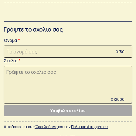
Γράψτε το σχόλιο σας
Όνομα
0 /50
Σχόλιο
0 /2000
Υποβολή σχολίου
Αποδέχεστε τους
Όροι Χρήσης
και την
Πολιτικη Απορρήτου