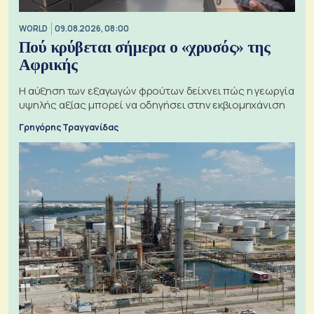
WORLD
09.08.2026, 08:00
Πού κρύβεται σήμερα ο «χρυσός» της
Αφρικής
Η αύξηση των εξαγωγών φρούτων δείχνει πώς η γεωργία
υψηλής αξίας μπορεί να οδηγήσει στην εκβιομηχάνιση
Γρηγόρης Τραγγανίδας