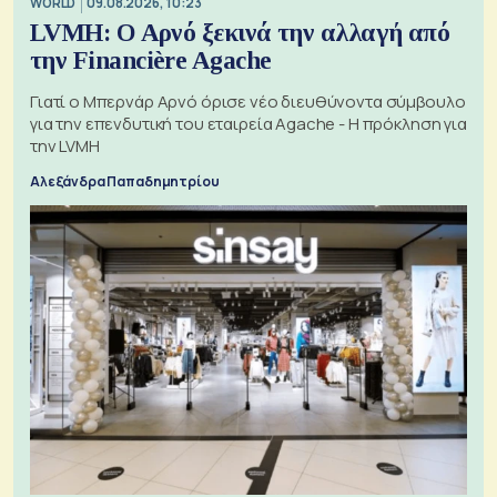
WORLD
09.08.2026, 10:23
LVMH: Ο Αρνό ξεκινά την αλλαγή από
την Financière Agache
Γιατί ο Μπερνάρ Αρνό όρισε νέο διευθύνοντα σύμβουλο
για την επενδυτική του εταιρεία Agache - Η πρόκληση για
την LVMH
Αλεξάνδρα Παπαδημητρίου