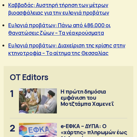
Καββαδάς: Αυστηρή τήρηση των μέτρων
βιοασφάλειας για την ευλογιά προβάτων
Ευλογιά προβάτων: Πάνω από 486.000 οι
θανατώσεις ζώων – Τα νέα κρούσματα
Ευλογιά προβάτων: Διαχείριση της κρίσης στην
κτηνοτροφία – Το αίτημα της Θεσσαλίας
OT Editors
1
Η πρώτη δημόσια
εμφάνιση του
Μοτζτάμπα Χαμενεΐ
2
e-ΕΦΚΑ – ΔΥΠΑ: Ο
«χάρτης» πληρωμών έως