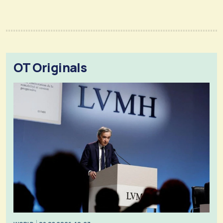
OT Originals