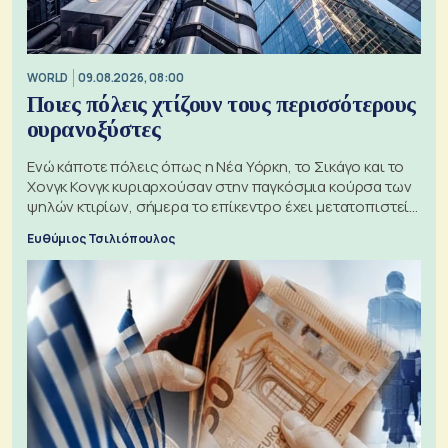
WORLD
09.08.2026, 08:00
Ποιες πόλεις χτίζουν τους περισσότερους
ουρανοξύστες
Ενώ κάποτε πόλεις όπως η Νέα Υόρκη, το Σικάγο και το
Χονγκ Κονγκ κυριαρχούσαν στην παγκόσμια κούρσα των
ψηλών κτιρίων, σήμερα το επίκεντρο έχει μετατοπιστεί
προς την Ασία
Ευθύμιος Τσιλιόπουλος