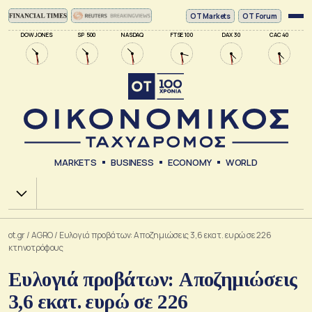
ΟΤ Markets
OT Forum
DOW JONES
SP 500
NASDAQ
FTSE 100
DAX 30
CAC 40
MARKETS
BUSINESS
ECONOMY
WORLD
Χ.Α.
ot.gr
/
AGRO
/
Ευλογιά προβάτων: Αποζημιώσεις 3,6 εκατ. ευρώ σε 226
κτηνοτρόφους
Ευλογιά προβάτων: Αποζημιώσεις
3,6 εκατ. ευρώ σε 226