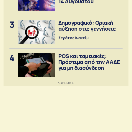
14 Αυγούστου
3
Δημογραφικό: Οριακή
αύξηση στις γεννήσεις
Στράτος Ιωακείμ
4
POS και ταμειακές:
Πρόστιμα από την ΑΑΔΕ
για μη διασύνδεση