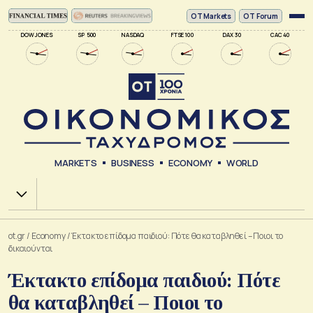
ΟΤ Markets
OT Forum
DOW JONES
SP 500
NASDAQ
FTSE 100
DAX 30
CAC 40
MARKETS
BUSINESS
ECONOMY
WORLD
Χ.Α.
ot.gr
/
Economy
/
Έκτακτο επίδομα παιδιού: Πότε θα καταβληθεί – Ποιοι το
δικαιούνται
Έκτακτο επίδομα παιδιού: Πότε
θα καταβληθεί – Ποιοι το