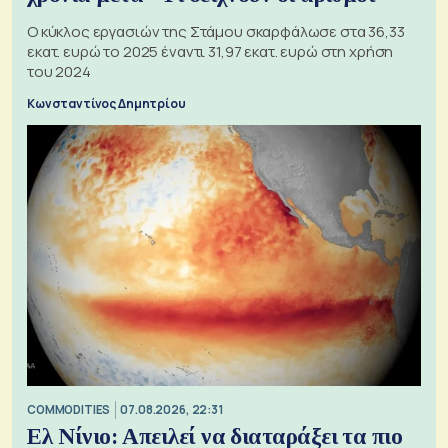
Ο κύκλος εργασιών της Στάμου σκαρφάλωσε στα 36,33
εκατ. ευρώ το 2025 έναντι 31,97 εκατ. ευρώ στη χρήση
του 2024
Κωνσταντίνος Δημητρίου
COMMODITIES
07.08.2026, 22:31
Ελ Νίνιο: Απειλεί να διαταράξει τα πιο