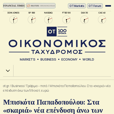
ΟΤ Markets
OT Forum
DOW JONES
SP 500
NASDAQ
FTSE 100
DAX 30
CAC 40
MARKETS
BUSINESS
ECONOMY
WORLD
Χ.Α.
ot.gr
/
Business
/
Τρόφιμα – ποτά
/
Μπισκότα Παπαδοπούλου: Στα «σκαριά» νέα
επένδυση άνω των 59 εκατ. ευρώ
Μπισκότα Παπαδοπούλου: Στα
«σκαριά» νέα επένδυση άνω των