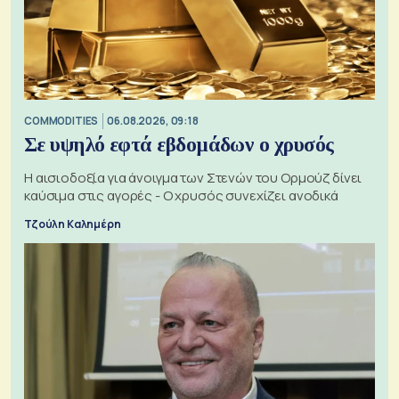
COMMODITIES
06.08.2026, 09:18
Σε υψηλό εφτά εβδομάδων ο χρυσός
Η αισιοδοξία για άνοιγμα των Στενών του Ορμούζ δίνει
καύσιμα στις αγορές - Ο χρυσός συνεχίζει ανοδικά
Τζούλη Καλημέρη