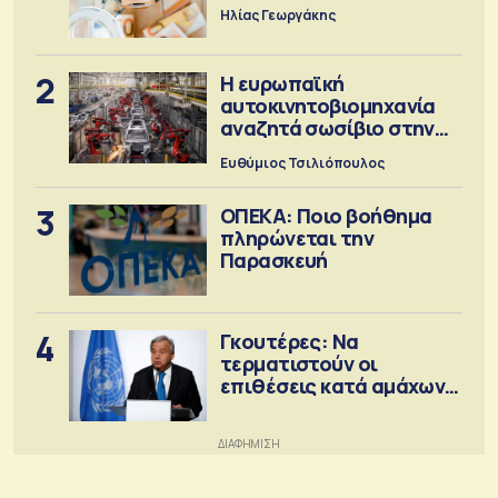
Ηλίας Γεωργάκης
2
Η ευρωπαϊκή
αυτοκινητοβιομηχανία
αναζητά σωσίβιο στην
Κίνα
Ευθύμιος Τσιλιόπουλος
3
ΟΠΕΚΑ: Ποιο βοήθημα
πληρώνεται την
Παρασκευή
4
Γκουτέρες: Να
τερματιστούν οι
επιθέσεις κατά αμάχων
σε Ουκρανία και Ρωσία