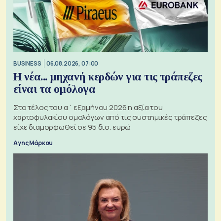
BUSINESS
06.08.2026, 07:00
Η νέα... μηχανή κερδών για τις τράπεζες
είναι τα ομόλογα
Στο τέλος του α΄ εξαμήνου 2026 η αξία του
χαρτοφυλακίου ομολόγων από τις συστημικές τράπεζες
είχε διαμορφωθεί σε 95 δισ. ευρώ
Αγης Μάρκου