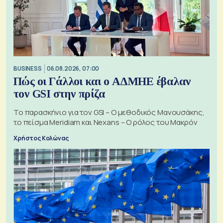
BUSINESS
06.08.2026, 07:00
Πώς οι Γάλλοι και ο ΑΔΜΗΕ έβαλαν
τον GSI στην πρίζα
Το παρασκήνιο για τον GSI – Ο μεθοδικός Μανουσάκης,
το πείσμα Meridiam και Nexans – Ο ρόλος του Μακρόν
Χρήστος Κολώνας