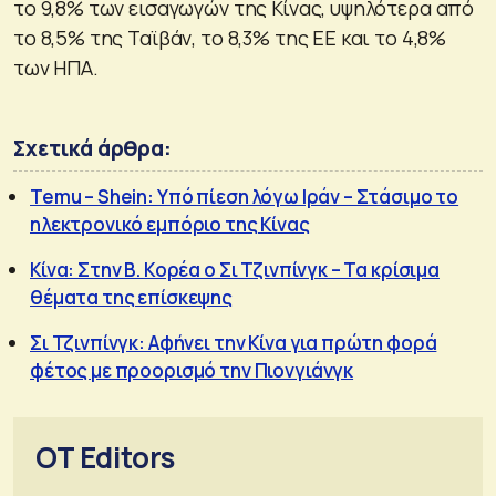
το 9,8% των εισαγωγών της Κίνας, υψηλότερα από
το 8,5% της Ταϊβάν, το 8,3% της ΕΕ και το 4,8%
των ΗΠΑ.
Σχετικά άρθρα:
Temu – Shein: Υπό πίεση λόγω Ιράν – Στάσιμο το
ηλεκτρονικό εμπόριο της Κίνας
Κίνα: Στην Β. Κορέα ο Σι Τζινπίνγκ – Τα κρίσιμα
θέματα της επίσκεψης
Σι Τζινπίνγκ: Αφήνει την Κίνα για πρώτη φορά
φέτος με προορισμό την Πιονγιάνγκ
OT Editors