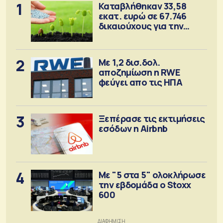
1
Καταβλήθηκαν 33,58
εκατ. ευρώ σε 67.746
δικαιούχους για την
αγορά λιπασμάτων
2
Με 1,2 δισ.δολ.
αποζημίωση η RWE
φεύγει απο τις ΗΠΑ
3
Ξεπέρασε τις εκτιμήσεις
εσόδων η Airbnb
4
Με "5 στα 5" ολοκλήρωσε
την εβδομάδα ο Stoxx
600