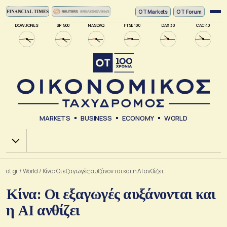
ΟΤ Markets
OT Forum
DOW JONES
SP 500
NASDAQ
FTSE 100
DAX 30
CAC 40
MARKETS
BUSINESS
ECONOMY
WORLD
Χ.Α.
ot.gr
/
World
/
Κίνα: Οι εξαγωγές αυξάνονται και η AI ανθίζει
Κίνα: Οι εξαγωγές αυξάνονται και
η AI ανθίζει