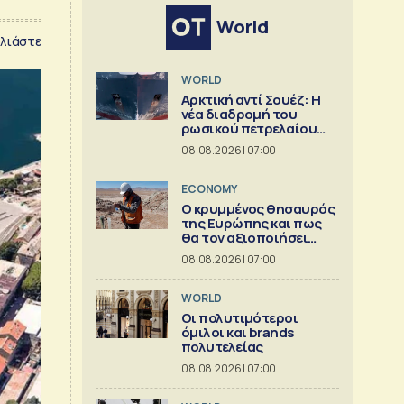
World
λιάστε
WORLD
Αρκτική αντί Σουέζ: Η
νέα διαδρομή του
ρωσικού πετρελαίου
[Γράφημα]
08.08.2026 | 07:00
ECONOMY
Ο κρυμμένος θησαυρός
της Ευρώπης και πως
θα τον αξιοποιήσει
[γράφημα]
08.08.2026 | 07:00
WORLD
Οι πολυτιμότεροι
όμιλοι και brands
πολυτελείας
08.08.2026 | 07:00