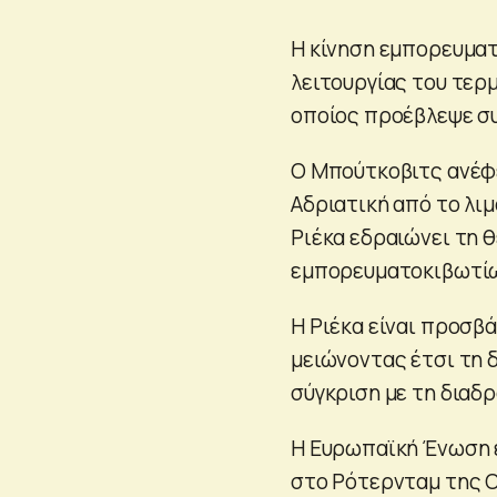
Η κίνηση εμπορευματ
λειτουργίας του τερ
οποίος προέβλεψε συ
Ο Μπούτκοβιτς ανέφε
Αδριατική από το λιμ
Ριέκα εδραιώνει τη θ
εμπορευματοκιβωτί
Η Ριέκα είναι προσβά
μειώνοντας έτσι τη δ
σύγκριση με τη διαδ
Η Ευρωπαϊκή Ένωση 
στο Ρότερνταμ της Ο