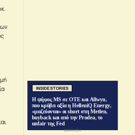
κ.
ίων
ός
μμή
ία
INSIDE STORIES
Η ψήφος MS σε ΟΤΕ και Allwyn,
που κρύβει αξία η HelleniQ Energy,
«μαζεύονται» οι short στη Metlen,
buyback και από την Prodea, το
και
unfair της Fed