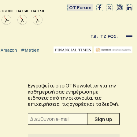
OT Forum
FTSE 100
DAX 30
CAC 40
Γ.Δ:
ΤΖΙΡΟΣ:
Amazon
#Metlen
Εγγραφείτε στο OT Newsletter για την
καθημερινή σας ενημέρωση με
ειδήσεις από την οικονομία, τις
επιχειρήσεις, τις αγορές και τα διεθνή.