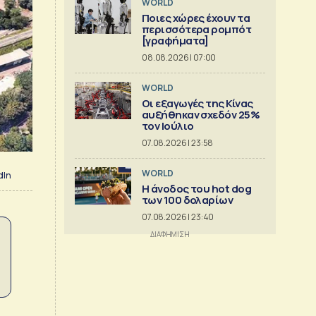
WORLD
Ποιες χώρες έχουν τα
περισσότερα ρομπότ
[γραφήματα]
08.08.2026 | 07:00
WORLD
Οι εξαγωγές της Κίνας
αυξήθηκαν σχεδόν 25%
τον Ιούλιο
07.08.2026 | 23:58
WORLD
dIn
Η άνοδος του hot dog
των 100 δολαρίων
07.08.2026 | 23:40