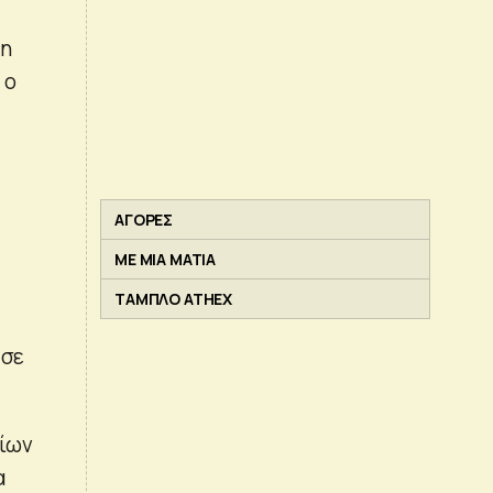
ξη
 ο
ΑΓΟΡΕΣ
ΜΕ ΜΙΑ ΜΑΤΙΑ
ΤΑΜΠΛΟ ATHEX
 σε
τίων
α