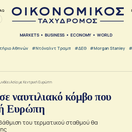
AQ
MARKETS
BUSINESS
ECONOMY
WORLD
τήριο Αθηνών
#Ντόναλντ Τραμπ
#ΔΕΘ
#Morgan Stanley
#
συνδέει Ασία με Κεντρική Ευρώπη
σε ναυτιλιακό κόμβο που
κή Ευρώπη
βάθμιση του τερματικού σταθμού θα
σης