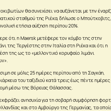
οκιβωτίων θα συνεχίσει να αυξάνεται με την έναρ
ματικού σταθμού της Ριέκα, δήλωσε ο Μπούτκοβιτς,
νολική ετήσια αύξηση περίπου 20%.
ρε ότι η Maersk μετέφερε τον κόμβο της στην
άνι της Τεργέστης στην Ιταλία στη Ριέκα και ότι η
έση της ως το «μελλοντικό κορυφαίο λιμάνι
ων».
σιμη σε μόλις 25 ημέρες περίπου από τη Σαγκάη,
ιάρκεια του ταξιδιού κατά τρεις έως πέντε ημέρες
ρομή μέσω της Βόρειας Θάλασσας.
εκφράζει ανησυχία για τη σοβαρή συμφόρηση φορ
λλανδίας και στο Αμβούργο της Γερμανίας, τα οποί