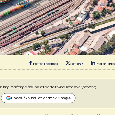
Post on Facebook
Post on X
Post on Linke
ε περισσότερα άρθρα στα αποτελέσματα αναζήτησης
Προσθήκη του ot.gr στην Google