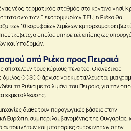
 ένας νέος τερματικός σταθμός στο κοντινό νησί Κρ
ότητα άνω των 5 εκατομμυρίων TEU, η Ριέκα θα
ταξύ των 10 κορυφαίων λιμένων εμπορευματοκιβωτ
Μπούτκοβιτς, ο οποίος υπηρετεί επίσης ως υπουργ
ν και Υποδομών.
ασμού από Ριέκα προς Πειραιά
ες αποτελούν τους κύριους πελάτες. Ο κινεζικός
ς όμιλος COSCO άρχισε να εκμεταλλεύεται μια γρα
έει τη Ριέκα με το λιμάνι του Πειραιά, για την οπο
τα εκμετάλλευσης.
ομηχανίες διαθέτουν παραγωγικές βάσεις στην
ική Ευρώπη, συμπεριλαμβανομένης της Ουγγαρίας, 
ά αυτοκινήτων και μπαταρίες αυτοκινήτων στην