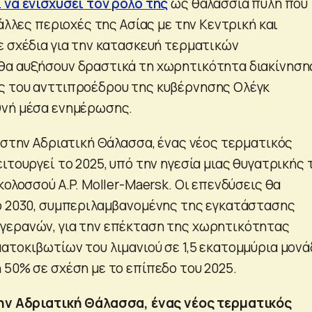
 να ενισχύσει τον ρόλο της
ως θαλάσσια πύλη που
 άλλες περιοχές της Ασίας με την Κεντρική και
ε σχέδια για την κατασκευή τερματικών
α αυξήσουν δραστικά τη χωρητικότητα διακίνηση
ς του ανττιπροέδρου της κυβέρνησης Ολέγκ
θνή μέσα ενημέρωσης.
α στην Αδριατική Θάλασσα, ένας νέος τερματικός
ιτουργεί το 2025, υπό την ηγεσία μιας θυγατρικής 
κολοσσού A.P. Moller-Maersk. Οι επενδύσεις θα
ο 2030, συμπεριλαμβανομένης της εγκατάστασης
γερανών, για την επέκταση της χωρητικότητας
ατοκιβωτίων του λιμανιού σε 1,5 εκατομμύρια μον
 50% σε σχέση με το επίπεδο του 2025.
ην Αδριατική Θάλασσα, ένας νέος τερματικός