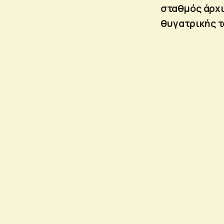
σταθμός άρχισ
θυγατρικής τ