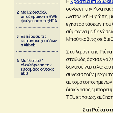
Η
Κροατία επιδιώκει
συνδέει την Κίνα και
2
Με 1,2 δισ.δολ.
Ανατολική Ευρώπη, μ
αποζημίωση η RWE
φεύγει απο τις ΗΠΑ
εγκαταστάσεων που θ
σύμφωνα με δηλώσει
3
Ξεπέρασε τις
Μπούτκοβιτς σε διε
εκτιμήσεις εσόδων
η Airbnb
Στο λιμάνι της Ριέκ
σταθμός άρχισε να λε
4
Με "5 στα 5"
ολοκλήρωσε την
δανικού ναυτιλιακού 
εβδομάδα ο Stoxx
600
συνεχιστούν μέχρι τ
αυτοματοποιημένων 
διακίνησης εμπορευμ
TEU ετησίως, αύξηση
Στη Ριέκα στ