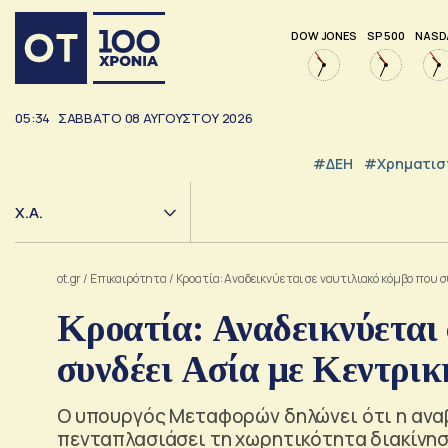
DOW JONES
SP 500
NASD
05:34
ΣΑΒΒΑΤΟ
08
ΑΥΓΟΥΣΤΟΥ
2026
#ΔΕΗ
#Χρηματισ
Χ.Α.
ot.gr
/
Επικαιρότητα
/
Κροατία: Αναδεικνύεται σε ναυτιλιακό κόμβο που 
Κροατία: Αναδεικνύεται 
συνδέει Ασία με Κεντρι
Ο υπουργός Μεταφορών δηλώνει ότι η ανα
πενταπλασιάσει τη χωρητικότητα διακίνη