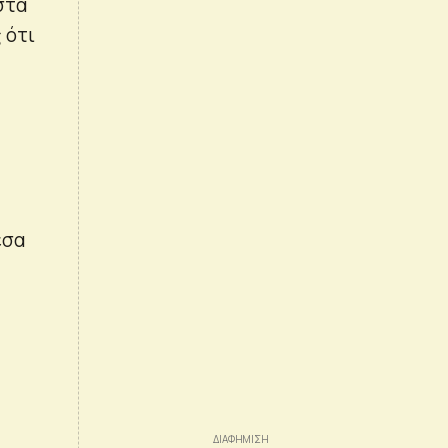
στα
 ότι
εσα