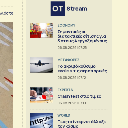
Stream
λιάστε
ECONOMY
Σημαντικές οι
διατακτικές σίτισης για
3 στους 4 εργαζομένους
06.08.2026 | 07:25
ΜΕΤΑΦΟΡΕΣ
Το ακριβό καύσιμο
«καίει» τις αεροπορικές
06.08.2026 | 07:12
EXPERTS
Crash test στις τιμές
06.08.2026 | 07:00
WORLD
Πώς το ίντερνετ άλλαξε
τον κόσμο