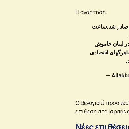
Η ανάρτηση:
ان صادر شد.ساعت
ر لبنان خاموش
شاهرگهای اقتصادی
د
— Aliakb
Ο Βελαγιατί προστέθ
επίθεση στο Ισραήλ 
Νέες επιθέσει