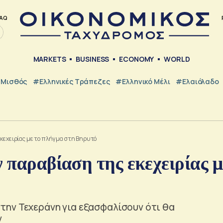
AQ
MARKETS
BUSINESS
ECONOMY
WORLD
Μισθός
#ελληνικές Τράπεζες
#Ελληνικό Μέλι
#Ελαιόλαδο
εκεχειρίας με το πλήγμα στη Βηρυτό
ν παραβίαση της εκεχειρίας μ
την Τεχεράνη για εξασφαλίσουν ότι θα
ν