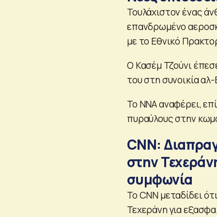
Τουλάχιστον ένας άν
επανδρωμένο αεροσκ
με το Εθνικό Πρακτο
Ο Κασέμ Τζούνι έπεσ
του στη συνοικία αλ
Το ΝΝΑ αναφέρει, επ
πυραύλους στην κωμό
CNN: Διαπραγ
στην Τεχεράν
συμφωνία
Το CNN μεταδίδει ότ
Τεχεράνη για εξασφα