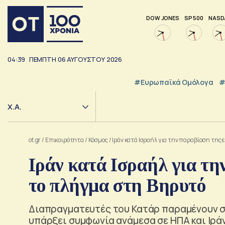
DOW JONES
SP 500
NASD
04:39
ΠΕΜΠΤΗ
06
ΑΥΓΟΥΣΤΟΥ
2026
#Ευρωπαϊκά Ομόλογα
#
Χ.Α.
ot.gr
/
Επικαιρότητα
/
Κόσμος
/
Ιράν κατά Ισραήλ για την παραβίαση της 
Ιράν κατά Ισραήλ για τη
το πλήγμα στη Βηρυτό
Διαπραγματευτές του Κατάρ παραμένουν σ
υπάρξει συμφωνία ανάμεσα σε ΗΠΑ και Ιρά