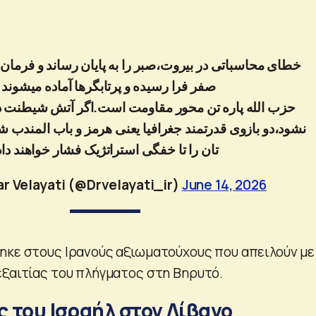
خطای محاسباتی در بیروت،صبر را به پایان رساند و فرم
صفر فرا رسیده و پرتابگرها آماده میشوند .
حزب الله پاره تن محور مقاومت است.اگر آتش شیطنت د
نشود،دو بازوی قدرتمند جغرافیا یعنی هرمز و باب المندب 
تان را تا خفگی استراتژیک فشار خواهند دا.
ar Velayati (@Drvelayati_ir)
June 14, 2026
ηκε στους Ιρανούς αξιωματούχους που απειλούν με
εξαιτίας του πλήγματος στη Βηρυτό.
ς του Ισραήλ στον Λίβανο