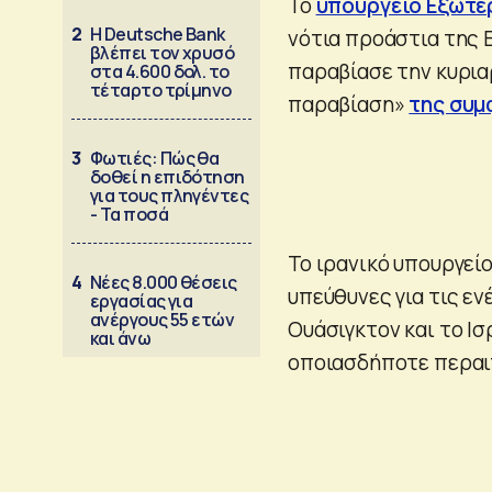
Το
υπουργείο Εξωτε
2
Η Deutsche Bank
νότια προάστια της 
βλέπει τον χρυσό
παραβίασε την κυρια
στα 4.600 δολ. το
τέταρτο τρίμηνο
παραβίαση»
της συμ
3
Φωτιές: Πώς θα
δοθεί η επιδότηση
για τους πληγέντες
- Τα ποσά
Το ιρανικό υπουργεί
4
Νέες 8.000 θέσεις
υπεύθυνες για τις εν
εργασίας για
ανέργους 55 ετών
Ουάσιγκτον και το Ισ
και άνω
οποιασδήποτε περαι