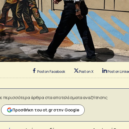
Post on Facebook
Post on X
Post on Linke
ε περισσότερα άρθρα στα αποτελέσματα αναζήτησης
Προσθήκη του ot.gr στην Google