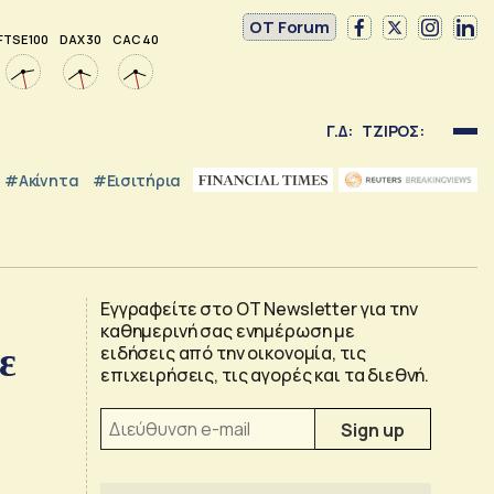
OT Forum
FTSE 100
DAX 30
CAC 40
Γ.Δ:
ΤΖΙΡΟΣ:
#Ακίνητα
#εισιτήρια
Εγγραφείτε στο OT Newsletter για την
καθημερινή σας ενημέρωση με
ε
ειδήσεις από την οικονομία, τις
επιχειρήσεις, τις αγορές και τα διεθνή.