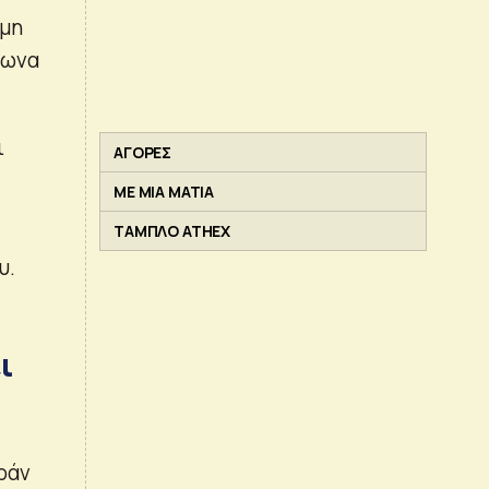
 μη
φωνα
ι
ΑΓΟΡΕΣ
ΜΕ ΜΙΑ ΜΑΤΙΑ
ΤΑΜΠΛΟ ATHEX
υ.
ι
ράν