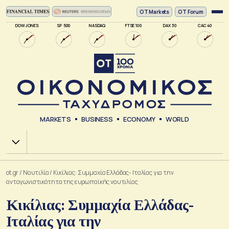
ΟΤ Markets
OT Forum
DOW JONES
SP 500
NASDAQ
FTSE 100
DAX 30
CAC 40
MARKETS
BUSINESS
ECONOMY
WORLD
Χ.Α.
ot.gr
/
Ναυτιλία
/
Κικίλιας: Συμμαχία Ελλάδας- Ιταλίας για την
ανταγωνιστικότητα της ευρωπαϊκής ναυτιλίας
Κικίλιας: Συμμαχία Ελλάδας-
Ιταλίας για την