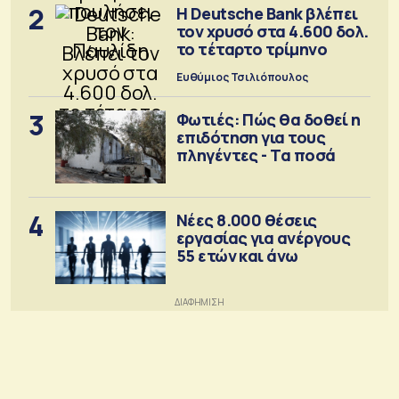
2
Η Deutsche Bank βλέπει
τον χρυσό στα 4.600 δολ.
το τέταρτο τρίμηνο
Ευθύμιος Τσιλιόπουλος
3
Φωτιές: Πώς θα δοθεί η
επιδότηση για τους
πληγέντες - Τα ποσά
4
Νέες 8.000 θέσεις
εργασίας για ανέργους
55 ετών και άνω