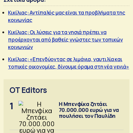
Κικίλιας: Αντίπαλός μας είναι τα προβλήματα της
κοινωνίας
Κικίλιας: Οι λύσεις για τα νησιά πρέπει να
προέρχονται από βαθείς γνώστες των τοπικών
κοινωνιών
Κικίλιας: «Επενδύοντας σε λιμάνια, ναυτιλία και
τοπικές οικονομίες, δίνουμε όραμα στη νέα γενιά»
OT Editors
1
Η Μπενφίκα ζητάει
70.000.000 ευρώ για να
πουλήσει τον Παυλίδη