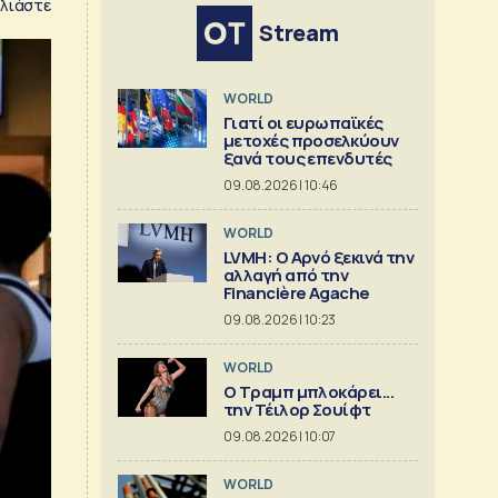
λιάστε
Stream
WORLD
Γιατί οι ευρωπαϊκές
μετοχές προσελκύουν
ξανά τους επενδυτές
09.08.2026 | 10:46
WORLD
LVMH: Ο Αρνό ξεκινά την
αλλαγή από την
Financière Agache
09.08.2026 | 10:23
WORLD
Ο Τραμπ μπλοκάρει...
την Τέιλορ Σουίφτ
09.08.2026 | 10:07
WORLD