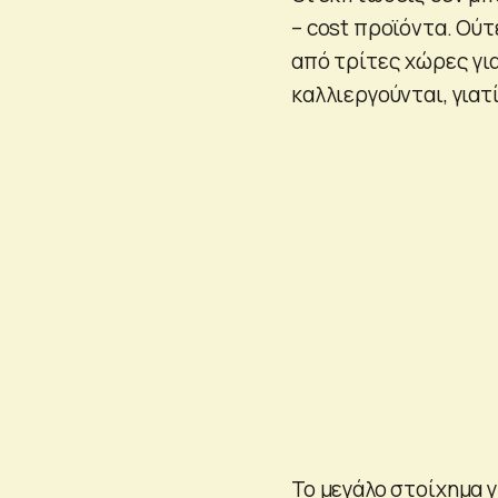
– cost προϊόντα. Ούτ
από τρίτες χώρες για
καλλιεργούνται, για
Το μεγάλο στοίχημα γ