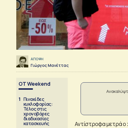
ΑΠΟΨΗ
Γιώργος Μανέττας
OT Weekend
Ανακαλύψτ
1
Πινακίδες
κυκλοφορίας:
Τέλος στις
χρονοβόρες
διαδικασίες
κατασκευής
Αντίστροφα μετρά ο 