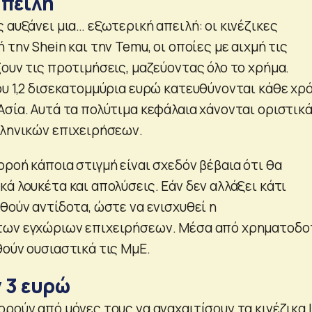
απειλή
 αυξάνει μια… εξωτερική απειλή: οι κινέζικες
 την Shein και την Temu, οι οποίες με αιχμή τις
ουν τις προτιμήσεις, μαζεύοντας όλο το χρήμα.
ου 1,2 δισεκατομμύρια ευρώ κατευθύνονται κάθε χρ
Ασία. Αυτά τα πολύτιμα κεφάλαια χάνονται οριστικ
λληνικών επιχειρήσεων.
ροή κάποια στιγμή είναι σχεδόν βέβαια ότι θα
ά λουκέτα και απολύσεις. Εάν δεν αλλάξει κάτι
θούν αντίδοτα, ώστε να ενισχυθεί η
των εγχώριων επιχειρήσεων. Μέσα από χρηματοδο
θούν ουσιαστικά τις ΜμΕ.
 3 ευρώ
ρούν από μόνες τους να αναχαιτίσουν τα κινέζικα 