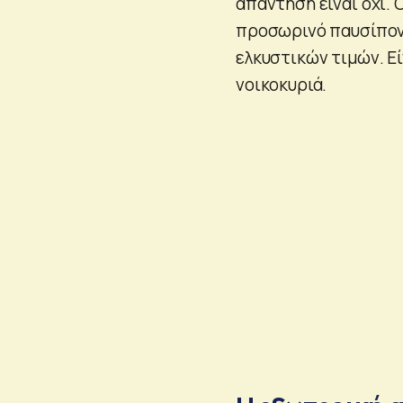
απάντηση είναι όχι.
προσωρινό παυσίπονο
ελκυστικών τιμών. Ε
νοικοκυριά.