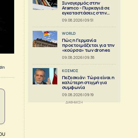
Συναγερμός στην
Aramco - Πυρκαγιά σε
εγκαταστάσεις στην
Τζιζάν
09.08.2026 | 09:51
WORLD
Πώς η Γερμανία
προετοιμάζεται για την
«κούρσα» των drones
09.08.2026 | 09:38
dIn
ΚΟΣΜΟΣ
Πεζεσκιάν: Τώρα είναι η
καλύτερη στιγμή για
συμφωνία
09.08.2026 | 09:19
ου