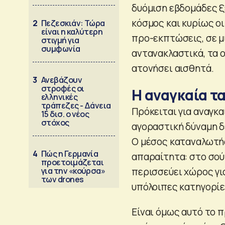
δυόμιση εβδομάδες ξ
κόσμος και κυρίως οι
2
Πεζεσκιάν: Τώρα
είναι η καλύτερη
προ-εκπτώσεις, σε μ
στιγμή για
συμφωνία
αντανακλαστικά, τα 
ατονήσει αισθητά.
3
Ανεβάζουν
στροφές οι
Η αναγκαία τ
ελληνικές
τράπεζες - Δάνεια
Πρόκειται για αναγκ
15 δισ. ο νέος
στόχος
αγοραστική δύναμη δ
Ο μέσος καταναλωτής
4
Πώς η Γερμανία
απαραίτητα: στο σού
προετοιμάζεται
για την «κούρσα»
περισσεύει χώρος για
των drones
υπόλοιπες κατηγορίε
Είναι όμως αυτό το 