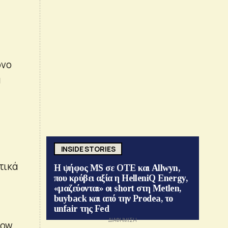
όνο
ά
INSIDE STORIES
τικά
Η ψήφος MS σε ΟΤΕ και Allwyn,
που κρύβει αξία η HelleniQ Energy,
«μαζεύονται» οι short στη Metlen,
buyback και από την Prodea, το
unfair της Fed
low