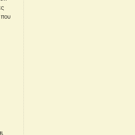
ές
 που
αι