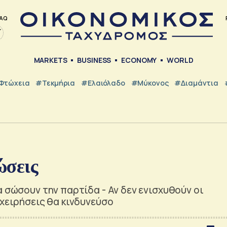
AQ
MARKETS
BUSINESS
ECONOMY
WORLD
Φτώχεια
#Τεκμήρια
#Ελαιόλαδο
#Μύκονος
#Διαμάντια
ώσεις
α σώσουν την παρτίδα - Αν δεν ενισχυθούν οι
ιχειρήσεις θα κινδυνεύσο