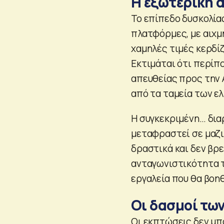
Η εξωτερική 
Το επίπεδο δυσκολίας
πλατφόρμες, με αιχμή
χαμηλές τιμές κερδίζ
Εκτιμάται ότι περίπ
απευθείας προς την 
από τα ταμεία των ε
Η συγκεκριμένη… διαρ
μεταφραστεί σε μαζικ
δραστικά και δεν βρε
ανταγωνιστικότητα 
εργαλεία που θα βοη
Οι δασμοί των
Οι εκπτώσεις δεν μπο