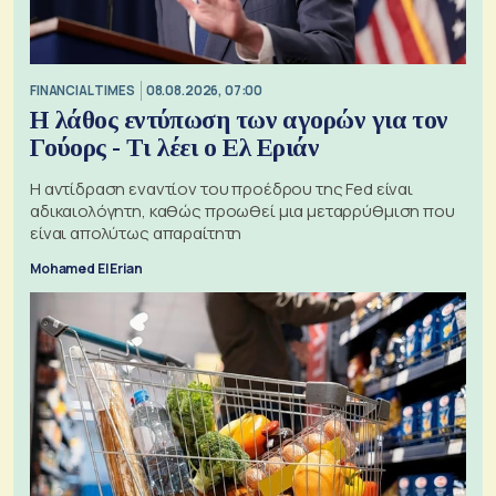
FINANCIAL TIMES
08.08.2026, 07:00
Η λάθος εντύπωση των αγορών για τον
Γούορς - Τι λέει ο Ελ Εριάν
Η αντίδραση εναντίον του προέδρου της Fed είναι
αδικαιολόγητη, καθώς προωθεί μια μεταρρύθμιση που
είναι απολύτως απαραίτητη
Mohamed El Erian