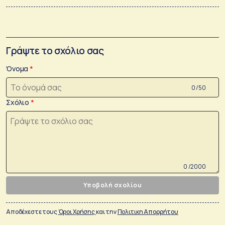
Γράψτε το σχόλιο σας
Όνομα
0 /50
Σχόλιο
0 /2000
Υποβολή σχολίου
Αποδέχεστε τους
Όροι Χρήσης
και την
Πολιτικη Απορρήτου