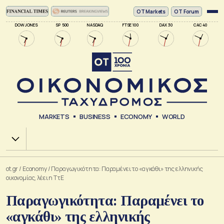
ΟΤ Markets
OT Forum
DOW JONES
SP 500
NASDAQ
FTSE 100
DAX 30
CAC 40
MARKETS
BUSINESS
ECONOMY
WORLD
Χ.Α.
ot.gr
/
Economy
/
Παραγωγικότητα: Παραμένει το «αγκάθι» της ελληνικής
οικονομίας, λέει η ΤτΕ
Παραγωγικότητα: Παραμένει το
«αγκάθι» της ελληνικής