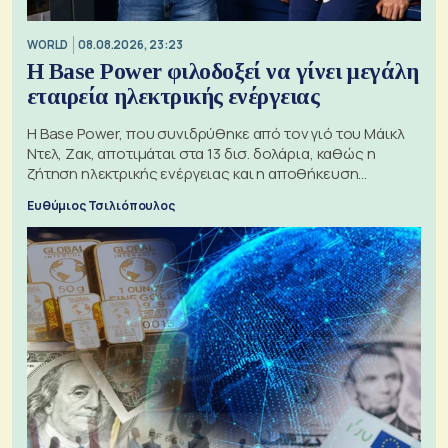
WORLD
08.08.2026, 23:23
Η Base Power φιλοδοξεί να γίνει μεγάλη
εταιρεία ηλεκτρικής ενέργειας
Η Base Power, που συνιδρύθηκε από τον γιό του Μάικλ
Ντελ, Ζακ, αποτιμάται στα 13 δισ. δολάρια, καθώς η
ζήτηση ηλεκτρικής ενέργειας και η αποθήκευση
μπαταριών αυξάνονται
Ευθύμιος Τσιλιόπουλος