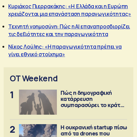
Κυριάκος Πιερρακάκης: «Η Ελλάδα και η Ευρώπη
χρειάζονται μια επανάσταση παραγωγικότητας»
Τεχνητή νοημοσύνη: Πώς η AI επαναπροσδιορίζει
τις δεξιότητες και την παραγωγικότητα
Νίκος Λούλης: «Η παραγωγικότητα πρέπει να
γίνει εθνικό στοίχημα»
OT Weekend
1
Πώς η δημογραφική
κατάρρευση
συμπαρασύρει το κράτος
πρόνοιας
2
Η ουκρανική startup πίσω
από τα drones που