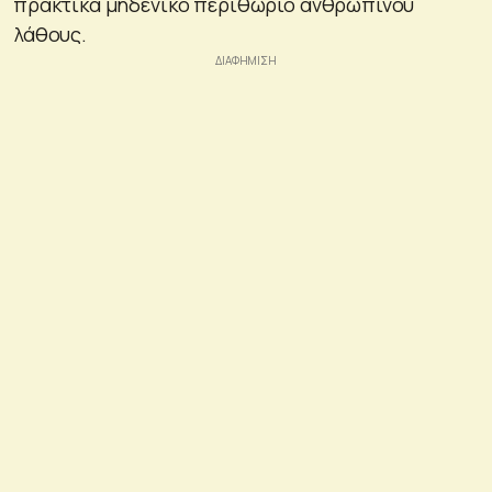
πρακτικά μηδενικό περιθώριο ανθρώπινου
λάθους.