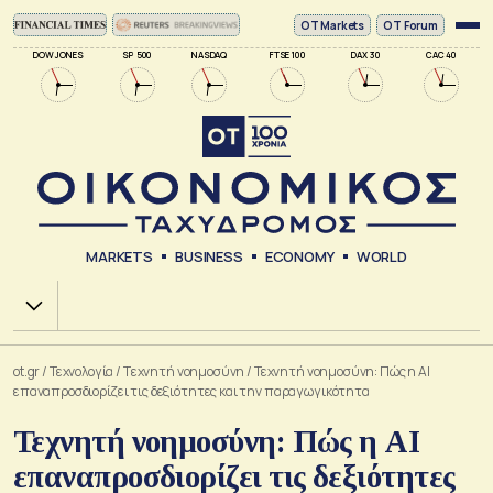
ΟΤ Markets
OT Forum
DOW JONES
SP 500
NASDAQ
FTSE 100
DAX 30
CAC 40
MARKETS
BUSINESS
ECONOMY
WORLD
Χ.Α.
ot.gr
/
Τεχνολογία
/
Tεχνητή νοημοσύνη
/
Τεχνητή νοημοσύνη: Πώς η AI
επαναπροσδιορίζει τις δεξιότητες και την παραγωγικότητα
Τεχνητή νοημοσύνη: Πώς η AI
επαναπροσδιορίζει τις δεξιότητες