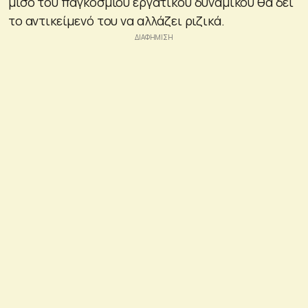
μισό του παγκόσμιου εργατικού δυναμικού θα δει
το αντικείμενό του να αλλάζει ριζικά.