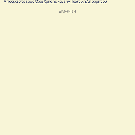
Αποδέχεστε τους
Όροι Χρήσης
και την
Πολιτικη Απορρήτου