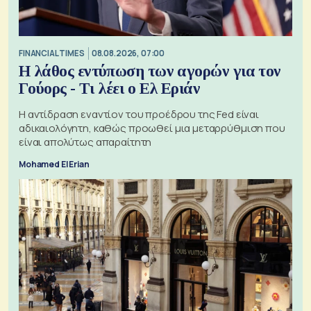
FINANCIAL TIMES
08.08.2026, 07:00
Η λάθος εντύπωση των αγορών για τον
Γούορς - Τι λέει ο Ελ Εριάν
Η αντίδραση εναντίον του προέδρου της Fed είναι
αδικαιολόγητη, καθώς προωθεί μια μεταρρύθμιση που
είναι απολύτως απαραίτητη
Mohamed El Erian