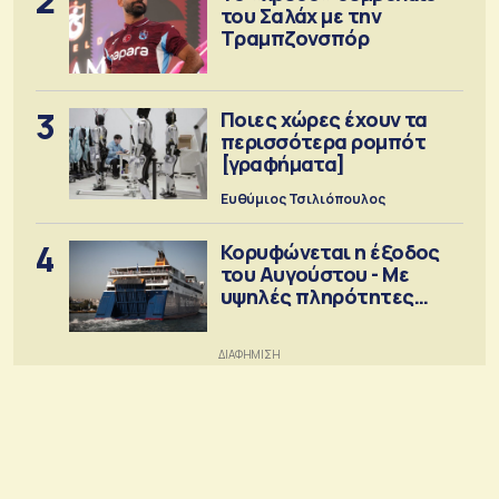
2
του Σαλάχ με την
Τραμπζονσπόρ
3
Ποιες χώρες έχουν τα
περισσότερα ρομπότ
[γραφήματα]
Ευθύμιος Τσιλιόπουλος
4
Κορυφώνεται η έξοδος
του Αυγούστου - Με
υψηλές πληρότητες
αναχωρούν τα πλοία