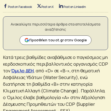
Post on Facebook
Post on X
Post on LinkedIn
Ανακαλύψτε περισσότερα άρθρα στα αποτελέσματα
αναζήτησης
Προσθήκη του ot.gr στην Google
Κατά τρεις βαθμίδες αναβάθμισε ο παγκόσμιος μη
κερδοσκοπικός περιβαλλοντικός οργανισμός CDP
τον
Όμιλο ΔΕΗ
, από «D» σε «B-», στη θεματική
Ασφάλειας Υδάτων (Water Security), ενώ
διατήρησε τη βαθμίδα «Β» στην κατηγορία
Κλιματική Αλλαγή (Climate Change). Παράλληλα,
ο Όμιλος έλαβε βαθμολογία «Α» στην Αξιολόγηση
Δέσμευσης Προμηθευτών του CDP (Supplier
Engagement Assessment – SEA).