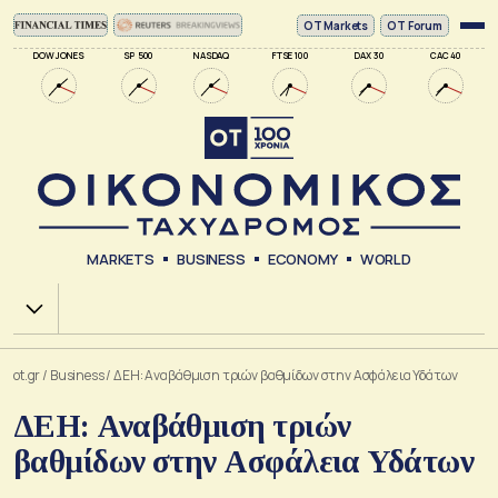
ΟΤ Markets
OT Forum
DOW JONES
SP 500
NASDAQ
FTSE 100
DAX 30
CAC 40
MARKETS
BUSINESS
ECONOMY
WORLD
Χ.Α.
ot.gr
/
Business
/
ΔΕΗ: Αναβάθμιση τριών βαθμίδων στην Ασφάλεια Υδάτων
ΔΕΗ: Αναβάθμιση τριών
βαθμίδων στην Ασφάλεια Υδάτων