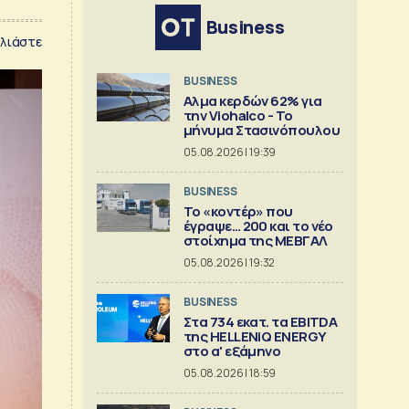
Business
λιάστε
BUSINESS
Αλμα κερδών 62% για
την Viohalco - Το
μήνυμα Στασινόπουλου
05.08.2026 | 19:39
BUSINESS
Το «κοντέρ» που
έγραψε… 200 και το νέο
στοίχημα της ΜΕΒΓΑΛ
05.08.2026 | 19:32
BUSINESS
Στα 734 εκατ. τα EBITDA
της HELLENiQ ENERGY
στο α' εξάμηνο
05.08.2026 | 18:59