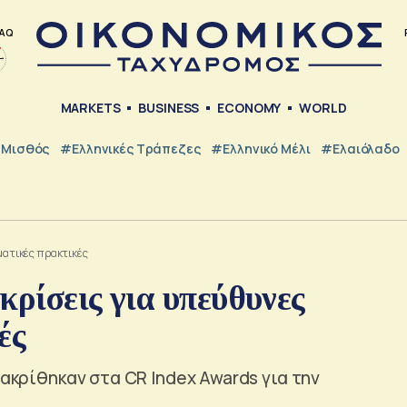
AQ
MARKETS
BUSINESS
ECONOMY
WORLD
Μισθός
#ελληνικές Τράπεζες
#Ελληνικό Μέλι
#Ελαιόλαδο
ηματικές πρακτικές
κρίσεις για υπεύθυνες
ές
ιακρίθηκαν στα CR Index Awards για την