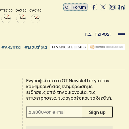
OT Forum
FTSE 100
DAX 30
CAC 40
Γ.Δ:
ΤΖΙΡΟΣ:
#Ακίνητα
#εισιτήρια
Εγγραφείτε στο OT Newsletter για την
καθημερινή σας ενημέρωση με
ειδήσεις από την οικονομία, τις
επιχειρήσεις, τις αγορές και τα διεθνή.