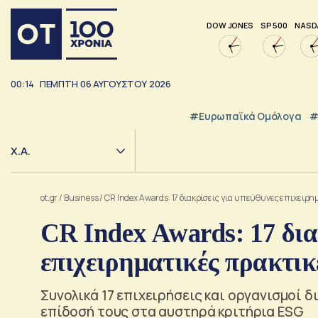
DOW JONES
SP 500
NASD
00:14
ΠΕΜΠΤΗ
06
ΑΥΓΟΥΣΤΟΥ
2026
#Ευρωπαϊκά Ομόλογα
#
Χ.Α.
ot.gr
/
Business
/
CR Index Awards: 17 διακρίσεις για υπεύθυνες επιχειρ
CR Index Awards: 17 δια
επιχειρηματικές πρακτικ
Συνολικά 17 επιχειρήσεις και οργανισμοί δ
επίδοσή τους στα αυστηρά κριτήρια ESG