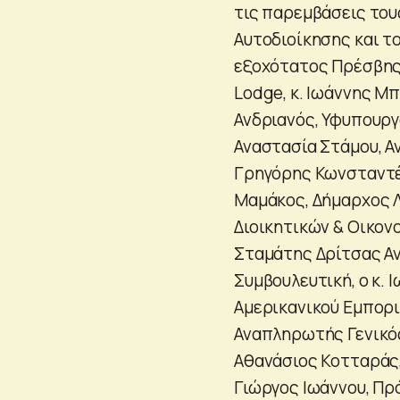
τις παρεμβάσεις του
Αυτοδιοίκησης και το
εξοχότατος Πρέσβης 
Lodge, κ. Ιωάννης Μπ
Ανδριανός, Υφυπουργ
Αναστασία Στάμου, Α
Γρηγόρης Κωνσταντέλ
Μαμάκος, Δήμαρχος Λ
Διοικητικών & Οικον
Σταμάτης Δρίτσας Α
Συμβουλευτική, ο κ.
Aμερικανικού Εμπορικ
Αναπληρωτής Γενικός
Αθανάσιος Κοτταράς,
Γιώργος Ιωάννου, Πρό