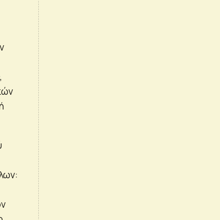
ν
,
κών
ή
ύ
,
λων:
ς
ον
ο