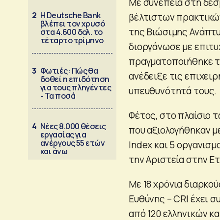
Με συνέπεια στη δέσ
2
Η Deutsche Bank
βέλτιστων πρακτικώ
βλέπει τον χρυσό
της Βιώσιμης Ανάπτυξ
στα 4.600 δολ. το
τέταρτο τρίμηνο
διοργάνωσε με επιτυ
πραγματοποιήθηκε την
3
Φωτιές: Πώς θα
ανέδειξε τις επιχειρ
δοθεί η επιδότηση
για τους πληγέντες
υπευθυνότητά τους.
- Τα ποσά
Φέτος, στο πλαίσιο τ
4
Νέες 8.000 θέσεις
που αξιολογήθηκαν μ
εργασίας για
ανέργους 55 ετών
Index και 5 οργανισμ
και άνω
την Αριστεία στην Ε
Με 18 χρόνια διαρκού
Ευθύνης – CRI έχει 
από 120 ελληνικών κ