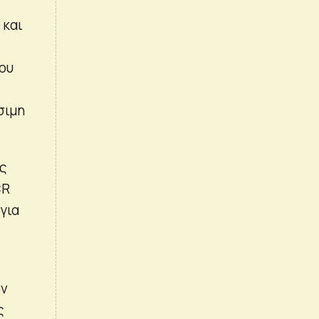
 και
ου
ι
σιμη
ίς
CR
για
ων
ς