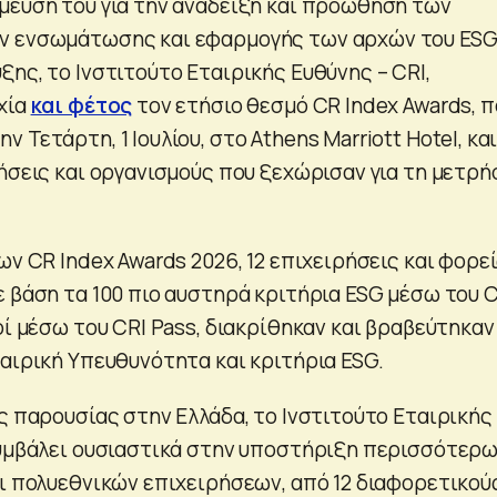
μευσή του για την ανάδειξη και προώθηση των
ν ενσωμάτωσης και εφαρμογής των αρχών του ESG
ης, το Ινστιτούτο Εταιρικής Ευθύνης – CRI,
χία
και φέτος
τον ετήσιο θεσμό CR Index Awards, π
 Τετάρτη, 1 Ιουλίου, στο Athens Marriott Hotel, κα
ήσεις και οργανισμούς που ξεχώρισαν για τη μετρή
ων CR Index Awards 2026, 12 επιχειρήσεις και φορε
ε βάση τα 100 πιο αυστηρά κριτήρια ESG μέσω του 
οί μέσω του CRI Pass, διακρίθηκαν και βραβεύτηκαν 
ταιρική Υπευθυνότητα και κριτήρια ESG.
ς παρουσίας στην Ελλάδα, το Ινστιτούτο Εταιρικής
συμβάλει ουσιαστικά στην υποστήριξη περισσότερ
αι πολυεθνικών επιχειρήσεων, από 12 διαφορετικού