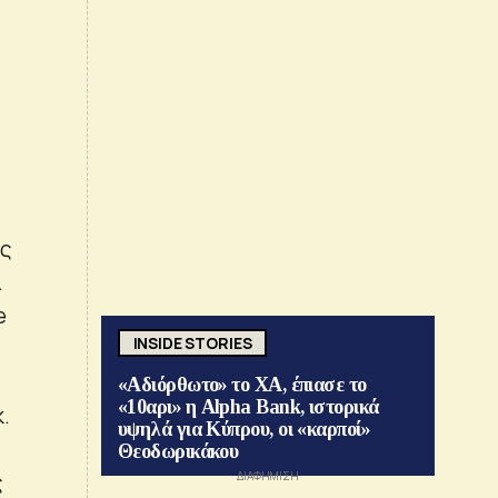
ής
.
e
INSIDE STORIES
«Αδιόρθωτο» το ΧΑ, έπιασε το
«10αρι» η Alpha Bank, ιστορικά
.
υψηλά για Κύπρου, οι «καρποί»
Θεοδωρικάκου
ς