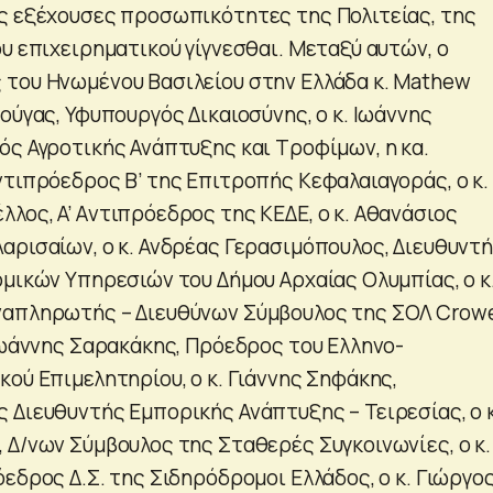
ς εξέχουσες προσωπικότητες της Πολιτείας, της
υ επιχειρηματικού γίγνεσθαι. Μεταξύ αυτών, ο
του Ηνωμένου Βασιλείου στην Ελλάδα κ. Mathew
ούγας, Υφυπουργός Δικαιοσύνης, o κ. Ιωάννης
ός Αγροτικής Ανάπτυξης και Τροφίμων, η κα.
ντιπρόεδρος Β’ της Επιτροπής Κεφαλαιαγοράς, ο κ.
λος, A’ Aντιπρόεδρος της ΚΕΔΕ, ο κ. Αθανάσιος
αρισαίων, ο κ. Ανδρέας Γερασιμόπουλος, Διευθυντ
ομικών Υπηρεσιών του Δήμου Αρχαίας Ολυμπίας, ο κ
ναπληρωτής – Διευθύνων Σύμβουλος της ΣΟΛ Crow
 Iωάννης Σαρακάκης, Πρόεδρος του Ελληνο-
ού Επιμελητηρίου, ο κ. Γιάννης Σηφάκης,
 Διευθυντής Εμπορικής Ανάπτυξης – Τειρεσίας, ο κ
 Δ/νων Σύμβουλος της Σταθερές Συγκοινωνίες, ο κ.
εδρος Δ.Σ. της Σιδηρόδρομοι Ελλάδος, ο κ. Γιώργο