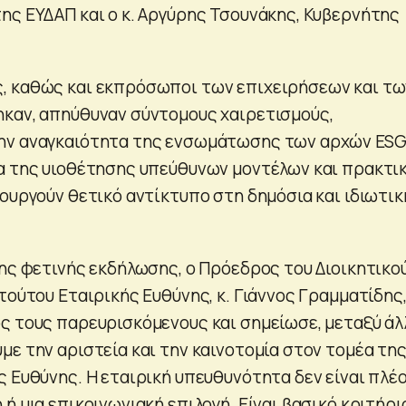
ης ΕΥΔΑΠ και ο κ. Αργύρης Τσουνάκης, Κυβερνήτης
, καθώς και εκπρόσωποι των επιχειρήσεων και τω
καν, απηύθυναν σύντομους χαιρετισμούς,
ην αναγκαιότητα της ενσωμάτωσης των αρχών ESG
α της υιοθέτησης υπεύθυνων μοντέλων και πρακτι
ουργούν θετικό αντίκτυπο στη δημόσια και ιδιωτικ
της φετινής εκδήλωσης, ο Πρόεδρος του Διοικητικο
τούτου Εταιρικής Ευθύνης, κ. Γιάννος Γραμματίδης
ς τους παρευρισκόμενους και σημείωσε, μεταξύ άλ
με την αριστεία και την καινοτομία στον τομέα τη
ς Ευθύνης. Η εταιρική υπευθυνότητα δεν είναι πλέ
ή μια επικοινωνιακή επιλογή. Είναι βασικό κριτήρι