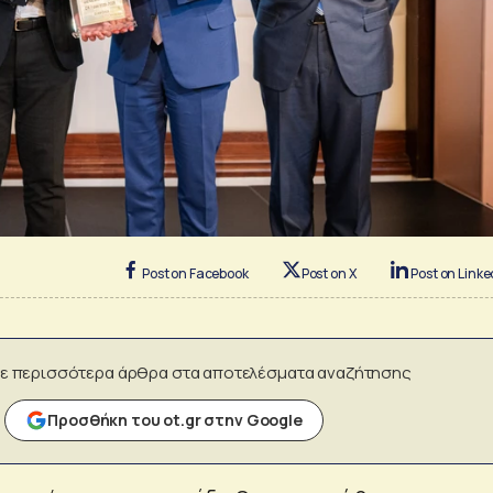
Post on Facebook
Post on X
Post on Linke
ε περισσότερα άρθρα στα αποτελέσματα αναζήτησης
Προσθήκη του ot.gr στην Google