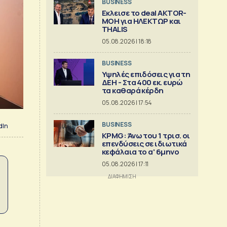
BUSINESS
Εκλεισε το deal AKTOR-
ΜΟΗ για ΗΛΕΚΤΩΡ και
THALIS
05.08.2026 | 18:18
BUSINESS
Υψηλές επιδόσεις για τη
ΔΕΗ - Στα 400 εκ. ευρώ
τα καθαρά κέρδη
05.08.2026 | 17:54
BUSINESS
dIn
KPMG: Άνω του 1 τρισ. oι
επενδύσεις σε ιδιωτικά
κεφάλαια το α' 6μηνο
05.08.2026 | 17:11