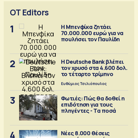
OT Editors
1
Η Μπενφίκα ζητάει
70.000.000 ευρώ για να
πουλήσει τον Παυλίδη
2
Η Deutsche Bank βλέπει
τον χρυσό στα 4.600 δολ.
το τέταρτο τρίμηνο
Ευθύμιος Τσιλιόπουλος
3
Φωτιές: Πώς θα δοθεί η
επιδότηση για τους
πληγέντες - Τα ποσά
4
Νέες 8.000 θέσεις