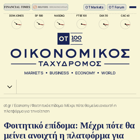
ΟΤ Markets
OT Forum
DOW JONES
SP 500
NASDAQ
FTSE 100
DAX 30
CAC 40
MARKETS
BUSINESS
ECONOMY
WORLD
Χ.Α.
ot.gr
/
Economy
/
Φοιτητικό επίδομα: Μέχρι πότε θα μείνει ανοιχτή η
πλατφόρμα για την αίτηση
Φοιτητικό επίδομα: Μέχρι πότε θα
μείνει ανοιχτή η πλατφόρμα για