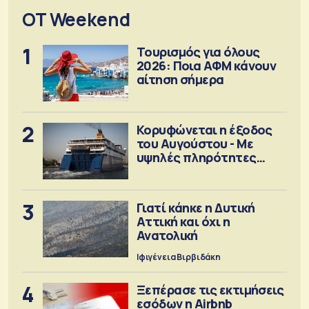
OT Weekend
1
Τουρισμός για όλους
2026: Ποια ΑΦΜ κάνουν
αίτηση σήμερα
2
Κορυφώνεται η έξοδος
του Αυγούστου - Με
υψηλές πληρότητες
αναχωρούν τα πλοία
3
Γιατί κάηκε η Δυτική
Αττική και όχι η
Ανατολική
Ιφιγένεια Βιρβιδάκη
4
Ξεπέρασε τις εκτιμήσεις
εσόδων η Airbnb