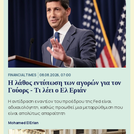
FINANCIAL TIMES
08.08.2026, 07:00
Η λάθος εντύπωση των αγορών για τον
Γούορς - Τι λέει ο Ελ Εριάν
Η αντίδραση εναντίον του προέδρου της Fed είναι
αδικαιολόγητη, καθώς προωθεί μια μεταρρύθμιση που
είναι απολύτως απαραίτητη
Mohamed El Erian