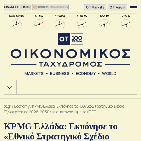
ΟΤ Markets
OT Forum
DOW JONES
SP 500
NASDAQ
FTSE 100
DAX 30
CAC 40
MARKETS
BUSINESS
ECONOMY
WORLD
Χ.Α.
ot.gr
/
Economy
/
KPMG Ελλάδα: Εκπόνησε το «Εθνικό Στρατηγικό Σχέδιο
Εξωστρέφειας 2026–2030» σε συνεργασία με το ΥΠΕΞ
KPMG Ελλάδα: Εκπόνησε το
«Εθνικό Στρατηγικό Σχέδιο