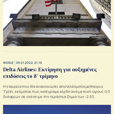
WORLD
09.01.2022, 21:16
Delta Airlines: Εκτίμηση για αυξημένες
επιδόσεις το δ' τρίμηνο
Η εταιρεία που θα ανακοινώσει αποτελέσματα μεθαύριο,
Τρίτη, εκτιμάται πως κατέγραψε κέρδη ανά μετοχή ύψους 0,11
δολαρίων σε σχέση με την τεράστια ζημιά των -2,53
δολαρίων ανά μετοχή, την αντίστοιχη περσινή περίοδο