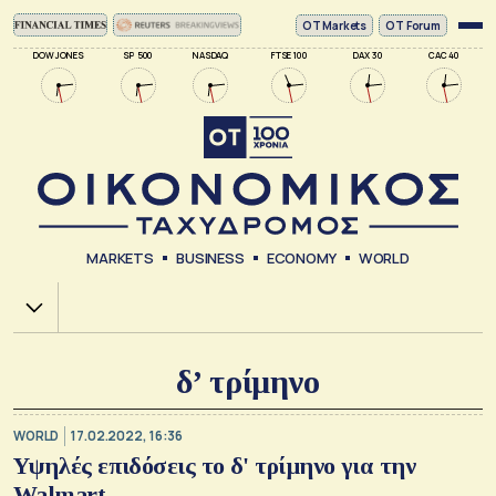
ΟΤ Markets
OT Forum
DOW JONES
SP 500
NASDAQ
FTSE 100
DAX 30
CAC 40
MARKETS
BUSINESS
ECONOMY
WORLD
Χ.Α.
δ’ τρίμηνο
WORLD
17.02.2022, 16:36
Υψηλές επιδόσεις το δ' τρίμηνο για την
Walmart