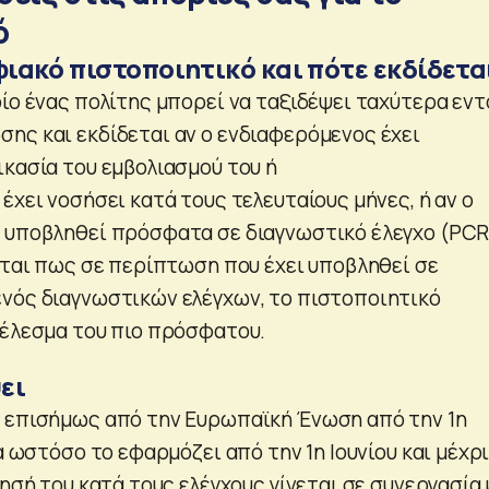
ό
ψηφιακό πιστοποιητικό και πότε εκδίδετα
οίο ένας πολίτης μπορεί να ταξιδέψει ταχύτερα εντ
ης και εκδίδεται αν ο ενδιαφερόμενος έχει
ικασία του εμβολιασμού του ή
έχει νοσήσει κατά τους τελευταίους μήνες, ή αν ο
 υποβληθεί πρόσφατα σε διαγνωστικό έλεγχο (PCR
νεται πως σε περίπτωση που έχει υποβληθεί σε
νός διαγνωστικών ελέγχων, το πιστοποιητικό
τέλεσμα του πιο πρόσφατου.
ει
 επισήμως από την Ευρωπαϊκή Ένωση από την 1η
δα ωστόσο το εφαρμόζει από την 1η Ιουνίου και μέχρ
ίησή του κατά τους ελέγχους γίνεται σε συνεργασία 