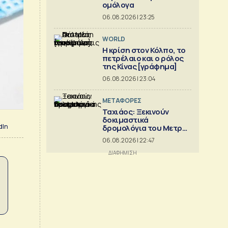
ομόλογα
06.08.2026 | 23:25
WORLD
Η κρίση στoν Κόλπο, το
πετρέλαιο και ο ρόλος
της Κίνας [γράφημα]
06.08.2026 | 23:04
ΜΕΤΑΦΟΡΕΣ
Ταχιάος: Ξεκινούν
δοκιμαστικά
dIn
δρομολόγια του Μετρό
Θεσσαλονίκης προς
06.08.2026 | 22:47
Καλαμαριά