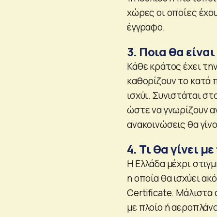
χώρες οι οποίες έχο
έγγραφο.
3. Ποια θα είναι
Κάθε κράτος έχει τη
καθορίζουν το κατά 
ισχύι. Συνιστάται σ
ώστε να γνωρίζουν αν
ανακοινώσεις θα γίνο
4. Τι θα γίνει μ
Η Ελλάδα μέχρι στιγ
η οποία θα ισχύει ακ
Certiﬁcate. Μάλιστα 
με πλοίο ή αεροπλάνο