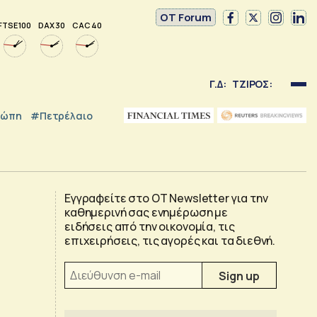
OT Forum
FTSE 100
DAX 30
CAC 40
Γ.Δ:
ΤΖΙΡΟΣ:
ρώπη
#Πετρέλαιο
Εγγραφείτε στο OT Newsletter για την
καθημερινή σας ενημέρωση με
ειδήσεις από την οικονομία, τις
επιχειρήσεις, τις αγορές και τα διεθνή.