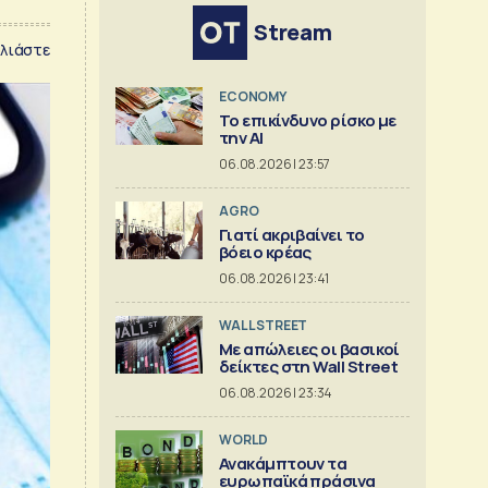
Stream
λιάστε
ECONOMY
Το επικίνδυνο ρίσκο με
την ΑΙ
06.08.2026 | 23:57
AGRO
Γιατί ακριβαίνει το
βόειο κρέας
06.08.2026 | 23:41
WALL STREET
Με απώλειες οι βασικοί
δείκτες στη Wall Street
06.08.2026 | 23:34
WORLD
Ανακάμπτουν τα
ευρωπαϊκά πράσινα