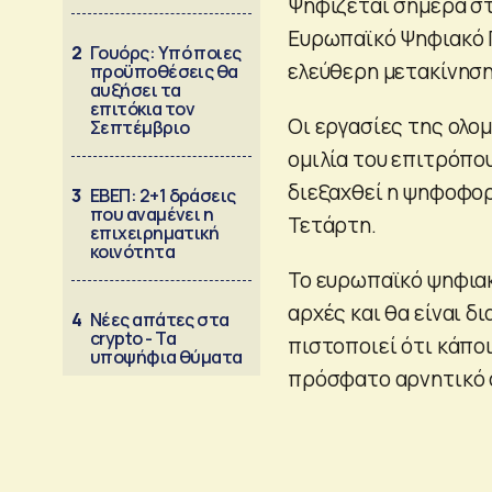
Ψηφίζεται σήμερα στ
Ευρωπαϊκό Ψηφιακό Π
2
Γουόρς: Υπό ποιες
ελεύθερη μετακίνηση
προϋποθέσεις θα
αυξήσει τα
επιτόκια τον
Οι εργασίες της ολομ
Σεπτέμβριο
ομιλία του επιτρόπου
διεξαχθεί η ψηφοφορ
3
ΕΒΕΠ: 2+1 δράσεις
που αναμένει η
Τετάρτη.
επιχειρηματική
κοινότητα
Το ευρωπαϊκό ψηφιακ
αρχές και θα είναι δ
4
Νέες απάτες στα
crypto - Τα
πιστοποιεί ότι κάποι
υποψήφια θύματα
πρόσφατο αρνητικό α