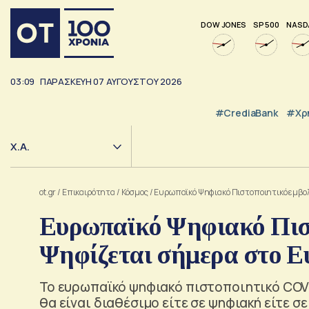
DOW JONES
SP 500
NASD
03:09
ΠΑΡΑΣΚΕΥΗ
07
ΑΥΓΟΥΣΤΟΥ
2026
#CrediaBank
#Χρ
Χ.Α.
ot.gr
/
Επικαιρότητα
/
Κόσμος
/
Ευρωπαϊκό Ψηφιακό Πιστοποιητικό εμβολ
Ευρωπαϊκό Ψηφιακό Πιστ
Ψηφίζεται σήμερα στο Ε
Το ευρωπαϊκό ψηφιακό πιστοποιητικό COVID
θα είναι διαθέσιμο είτε σε ψηφιακή είτε σ