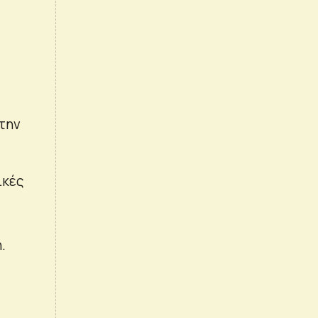
την
ικές
.