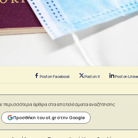
Post on Facebook
Post on X
Post on Linke
ε περισσότερα άρθρα στα αποτελέσματα αναζήτησης
Προσθήκη του ot.gr στην Google