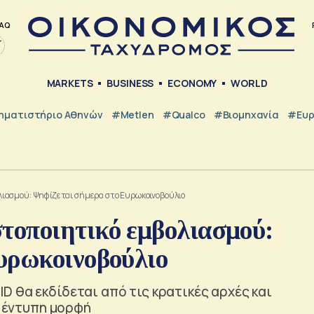
AQ
MARKETS
BUSINESS
ECONOMY
WORLD
ηματιστήριο Αθηνών
#metlen
#Qualco
#Βιομηχανία
#Ευ
ιασμού: Ψηφίζεται σήμερα στο Ευρωκοινοβούλιο
οποιητικό εμβολιασμού:
υρωκοινοβούλιο
 θα εκδίδεται από τις κρατικές αρχές και
ε έντυπη μορφή