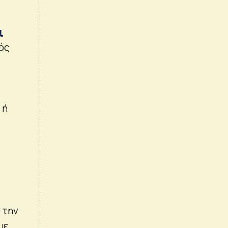
ι
ός
 ή
ι την
με