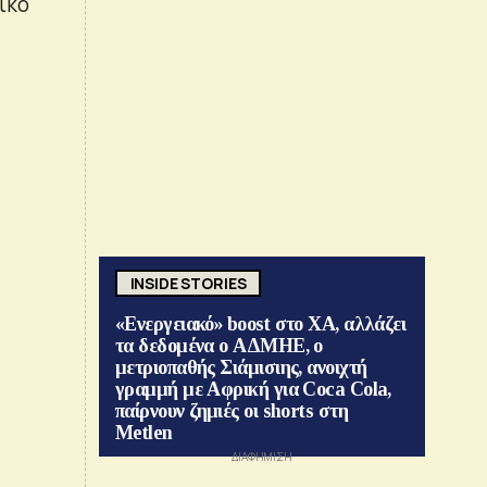
ϊκό
INSIDE STORIES
«Ενεργειακό» boost στο ΧΑ, αλλάζει
τα δεδομένα ο ΑΔΜΗΕ, ο
μετριοπαθής Σιάμισιης, ανοιχτή
γραμμή με Αφρική για Coca Cola,
παίρνουν ζημιές οι shorts στη
Metlen