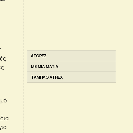
ν
ΑΓΟΡΕΣ
χές
ές
ΜΕ ΜΙΑ ΜΑΤΙΑ
ΤΑΜΠΛΟ ATHEX
σμό
ίδια
για