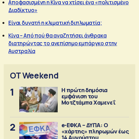
Αποφασισμένη η Κίνα να χτίσει ένα «πολιτισμένο
Διαδίκτυο»
Είναι δυνατή η κλιματική διπλωματία;
Κίνα – Από πού θα αναζητήσει άνθρακα
διατηρώντας το ανεπίσημο εμπάργκο στην
Αυστραλία
OT Weekend
1
Η πρώτη δημόσια
εμφάνιση του
Μοτζτάμπα Χαμενεΐ
2
e-ΕΦΚΑ – ΔΥΠΑ: Ο
«χάρτης» πληρωμών έως
14 Αυγούστου