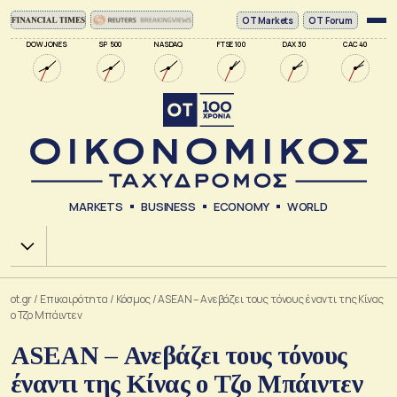
ΟΤ Markets
OT Forum
DOW JONES
SP 500
NASDAQ
FTSE 100
DAX 30
CAC 40
MARKETS
BUSINESS
ECONOMY
WORLD
Χ.Α.
ot.gr
/
Επικαιρότητα
/
Κόσμος
/
ASEAN – Ανεβάζει τους τόνους έναντι της Κίνας
ο Τζο Μπάιντεν
ASEAN – Ανεβάζει τους τόνους
έναντι της Κίνας ο Τζο Μπάιντεν