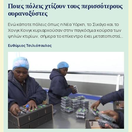
Ποιες πόλεις χτίζουν τους περισσότερους
ουρανοξύστες
Ενώ κάποτε πόλεις όπως η Νέα Υόρκη, το Σικάγο και το
Χονγκ Κονγκ κυριαρχούσαν στην παγκόσμια κούρσα των
ψηλών κτιρίων, σήμερα το επίκεντρο έχει μετατοπιστεί
προς την Ασία
Ευθύμιος Τσιλιόπουλος