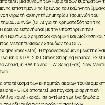
αποτελεί μία σύνοψη των κυριότερων ευρημάτων 
ένης επιστημονικής έρευνας του καθηγητή Εμμαν
αναπληρωτή καθηγητή Δημητρίου Τσουκνιδή του
τημίου Αθηνών (ΟΠΑ) για τη Χρηματοδότηση της
 Η έρευνα εκπονήθηκε με την υποστήριξη του
θνή Ναυτιλία, Χρηματοοικονομική και Διοίκηση και 
ατος Μεταπτυχιακών Σπουδών του ΟΠΑ
eb.gr/el/msc-isfm). Η προαναφερόμενη μελέτη είναι
souknidis D.A., 2021. Green Shipping Finance: Exist
oad Ahead, in B.W. Ko and D.W. Song (Eds), New Marit
ture.
 ως αποτέλεσμα των εκπομπών αερίων του θερμοκη
ssions – GHG) αποτελεί μια παγκόσμια αρνητική
ή ένα κοινό «κακό», σε αντίθεση με ένα δημόσιο
ύει την αδυναμία των αγορών να παρέχουν