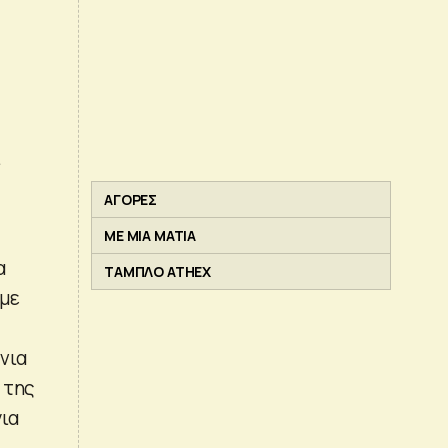
.
ΑΓΟΡΕΣ
ΜΕ ΜΙΑ ΜΑΤΙΑ
α
ΤΑΜΠΛΟ ATHEX
 με
νια
 της
ια