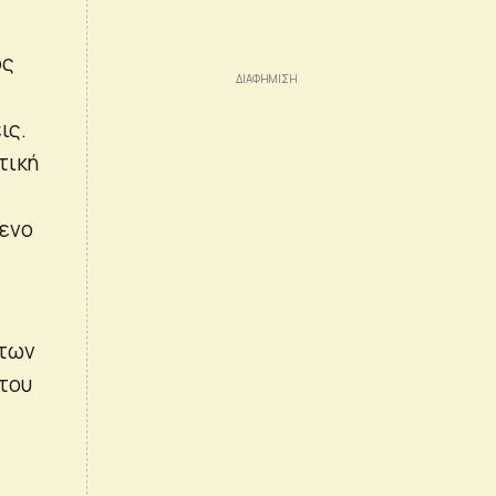
ός
ις.
τική
μενο
 των
του