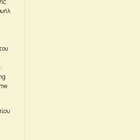
της
ουήλ
του
:
ing
ime
πίου