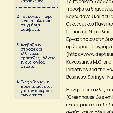
κατασκευής
Το παρακάτω άρθρο 
πρόσφατα δημοσιευμ
Καβουσανού και του 
2
Πεζεσκιάν: Τώρα
είναι η καλύτερη
Οικονομικού Πανεπισ
στιγμή για
συμφωνία
Πράσινης Ναυτιλίας.
Εργαστηρίου στη Διε
3
Ανεβάζουν
ομώνυμου Προγράμμ
στροφές οι
ελληνικές
(https://www.dept.au
τράπεζες - Δάνεια
Kavussanos M.G. and T
15 δισ. ο νέος
στόχος
Initiatives and the R
Business, Springer Na
4
Πώς η Γερμανία
προετοιμάζεται
Η κλιματική αλλαγή
για την «κούρσα»
των drones
(Greenhouse Gas emi
εξωτερικότητα, δηλαδ
αγαθό, και αναδεικν