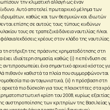
τωπίσουν την κλιματική αλλαγή ως έναν
ίνδυνο. Αυτό αποτελεί πρωταρχικό μέλημα των
ιδρυμάτων, καθώς και των θεσμικών και ιδιωτών
ενται επίσης σε αυτούς τους τύπους κινδύνων
υλακίου τους σε τραπεζικά δάνεια ναυτιλίας ή/και
εφάλαια/εκδόσεις χρέους στον κλάδο της ναυτιλίας
α τη στήριξη της πράσινης χρηματοδότησης στη
α έχει ιδιαίτερη σημασία, καθώς (i) η επένδυση σε
ς αντιπροσωπεύει ένα σημαντικό αρχικό κόστος γι
λά πιθανόν καθιστά τα πλοία που συμμορφώνονται
ομοθεσία πιο ανταγωνιστικά, (ii) η πρόσβαση στη
 αρκετά πιο δύσκολη για τους πλοιοκτήτες στα χρό
χρηματοπιστωτική κρίση του 2008, κυρίως εξαιτίας
της αυστηροποίησης των κριτηρίων της Βασιλείας γ
α σε χαρτοφυλάκια τραπεζικού δανεισμού.