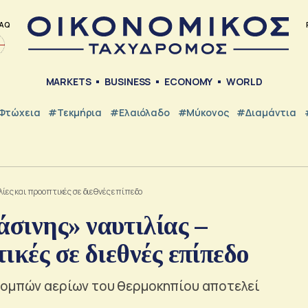
AQ
MARKETS
BUSINESS
ECONOMY
WORLD
Φτώχεια
#Τεκμήρια
#Ελαιόλαδο
#Μύκονος
#Διαμάντια
ες και προοπτικές σε διεθνές επίπεδο
σινης» ναυτιλίας –
ικές σε διεθνές επίπεδο
πομπών αερίων του θερμοκηπίου αποτελεί