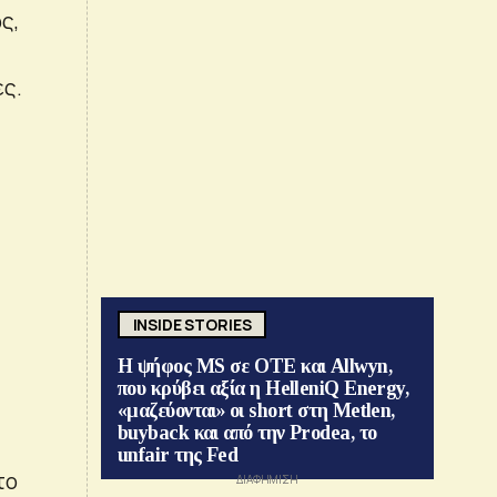
ς,
ες.
INSIDE STORIES
Η ψήφος MS σε ΟΤΕ και Allwyn,
που κρύβει αξία η HelleniQ Energy,
«μαζεύονται» οι short στη Metlen,
buyback και από την Prodea, το
unfair της Fed
το