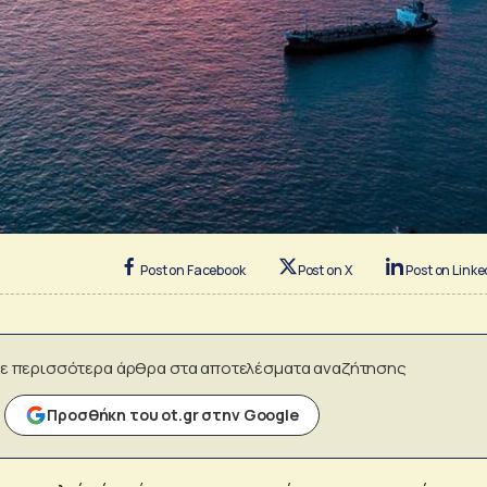
Post on Facebook
Post on X
Post on Linke
ε περισσότερα άρθρα στα αποτελέσματα αναζήτησης
Προσθήκη του ot.gr στην Google