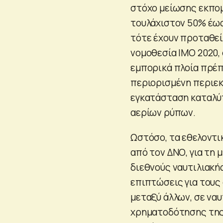
στόχο μείωσης εκπομ
τουλάχιστον 50% έως
τότε έχουν προταθεί
νομοθεσία IMO 2020, 
εμπορικά πλοία πρέπε
περιορισμένη περιεκ
εγκατάσταση καταλύτ
αερίων ρύπων.
Ωστόσο, τα εθελοντι
από τον ΔΝΟ, για τη
διεθνούς ναυτιλιακή
επιπτώσεις για τους
μεταξύ άλλων, σε ναυ
χρηματοδότησης της 