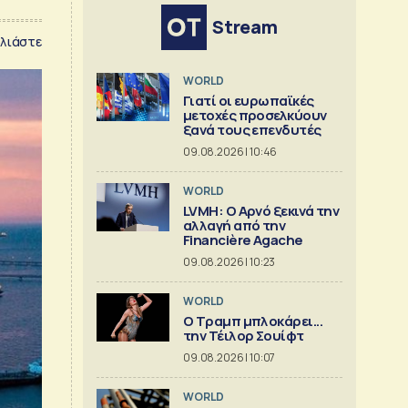
Stream
λιάστε
WORLD
Γιατί οι ευρωπαϊκές
μετοχές προσελκύουν
ξανά τους επενδυτές
09.08.2026 | 10:46
WORLD
LVMH: Ο Αρνό ξεκινά την
αλλαγή από την
Financière Agache
09.08.2026 | 10:23
WORLD
Ο Τραμπ μπλοκάρει...
την Τέιλορ Σουίφτ
09.08.2026 | 10:07
WORLD