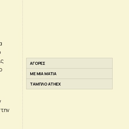
α
ο
ίς
ΑΓΟΡΕΣ
ο
ΜΕ ΜΙΑ ΜΑΤΙΑ
ΤΑΜΠΛΟ ATHEX
ν
στην