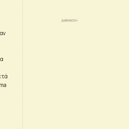
χαν
ια
ετά
ama