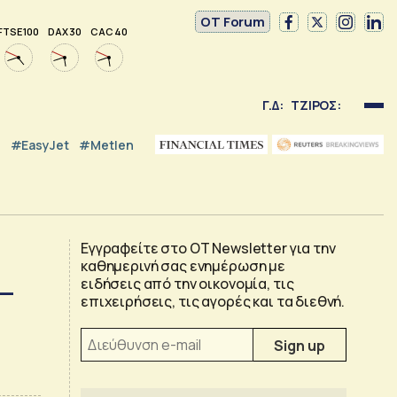
OT Forum
FTSE 100
DAX 30
CAC 40
Γ.Δ:
ΤΖΙΡΟΣ:
#EasyJet
#Metlen
Εγγραφείτε στο OT Newsletter για την
καθημερινή σας ενημέρωση με
–
ειδήσεις από την οικονομία, τις
επιχειρήσεις, τις αγορές και τα διεθνή.