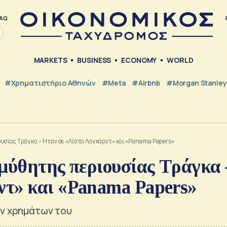
AQ
MARKETS
BUSINESS
ECONOMY
WORLD
#Χρηματιστήριο Αθηνών
#Meta
#Airbnb
#Morgan Stanley
υσίας Τράγκα – Ήταν σε «Λίστα Λαγκάρντ» και «Panama Papers»
αμύθητης περιουσίας Τράγκα 
τ» και «Panama Papers»
ων χρημάτων του