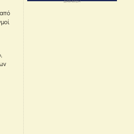
 από
γμοί
,
των