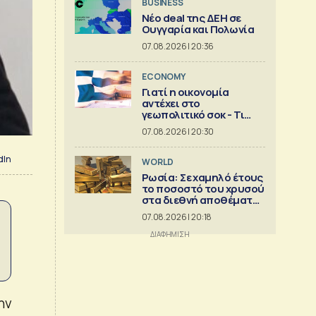
BUSINESS
Νέο deal της ΔΕΗ σε
Ουγγαρία και Πολωνία
07.08.2026 | 20:36
ECONOMY
Γιατί η οικονομία
αντέχει στο
γεωπολιτικό σοκ - Τι
δείχνει ανάλυση της
07.08.2026 | 20:30
Eurobank [γραφήματα]
dIn
WORLD
Ρωσία: Σε χαμηλό έτους
το ποσοστό του χρυσού
στα διεθνή αποθέματα
της Μόσχας
07.08.2026 | 20:18
ην