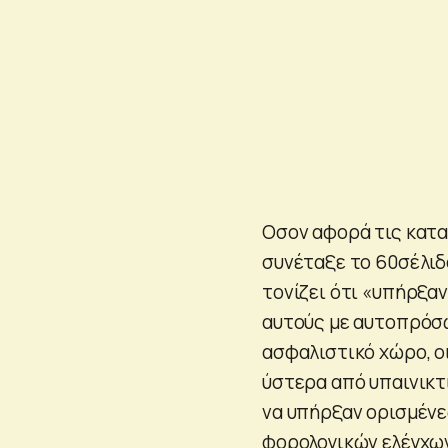
Οσον αφορά τις κατα
συνέταξε το 60σέλιδ
τονίζει ότι «υπήρξα
αυτούς με αυτοπρόσω
ασφαλιστικό χώρο, ο
ύστερα από υπαινικτ
να υπήρξαν ορισμένε
φορολογικών ελέγχω