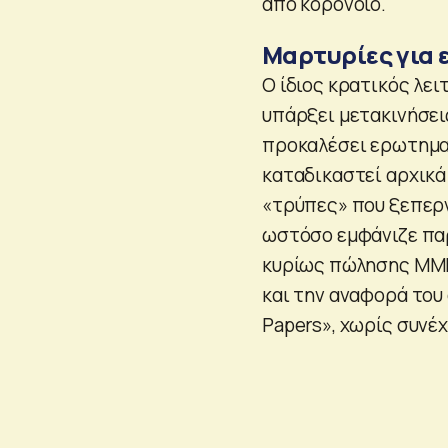
από κορονοϊό.
Μαρτυρίες για 
Ο ίδιος κρατικός λει
υπάρξει μετακινήσει
προκαλέσει ερωτηματι
καταδικαστεί αρχικά 
«τρύπες» που ξεπερν
ωστόσο εμφάνιζε πα
κυρίως πώλησης ΜΜΕ 
και την αναφορά του
Papers», χωρίς συνέχ