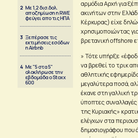
αρμόδια Αρχή για ξέ
2
Με 1,2 δισ.δολ.
ακινήτων στην Ελλάδα
αποζημίωση η RWE
φεύγει απο τις ΗΠΑ
Κέρκυρας) είχε δηλώ
χρησιμοποιώντας για 
3
Ξεπέρασε τις
βρετανική offshore ε
εκτιμήσεις εσόδων
η Airbnb
» Τότε υπήρξε «έφοδ
να βρεθεί το τρικ α
4
Με "5 στα 5"
ολοκλήρωσε την
αθλητικής εφημερίδα
εβδομάδα ο Stoxx
600
μεγαλύτερα ποσά, αλλ
έκανε στη γαλλική τρ
ύποπτες συναλλαγές 
της Κυριακής» κρατι
ελέγχων στα περιουσι
δημοσιογράφου που ά