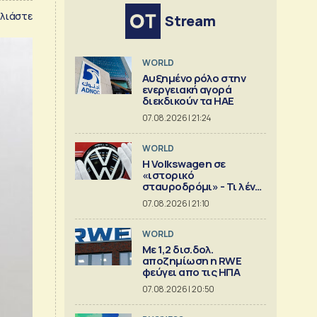
λιάστε
Stream
WORLD
Αυξημένο ρόλο στην
ενεργειακή αγορά
διεκδικούν τα ΗΑΕ
07.08.2026 | 21:24
WORLD
Η Volkswagen σε
«ιστορικό
σταυροδρόμι» - Τι λένε
οι οικογένειες που την
07.08.2026 | 21:10
ελέγχουν
WORLD
Με 1,2 δισ.δολ.
αποζημίωση η RWE
φεύγει απο τις ΗΠΑ
07.08.2026 | 20:50