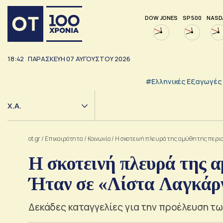
DOW JONES
SP 500
NASD
18:42
ΠΑΡΑΣΚΕΥΗ
07
ΑΥΓΟΥΣΤΟΥ
2026
#Ελληνικές Εξαγωγές
Χ.Α.
ot.gr
/
Επικαιρότητα
/
Κοινωνία
/
Η σκοτεινή πλευρά της αμύθητης περιο
Η σκοτεινή πλευρά της 
Ήταν σε «Λίστα Λαγκάρν
Δεκάδες καταγγελίες για την προέλευση τ