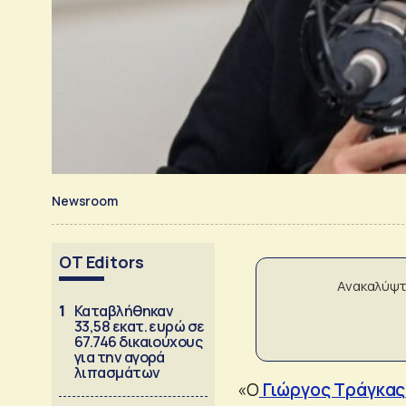
Newsroom
OT Editors
Ανακαλύψτ
1
Καταβλήθηκαν
33,58 εκατ. ευρώ σε
67.746 δικαιούχους
για την αγορά
λιπασμάτων
«Ο
Γιώργος Τράγκας