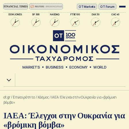
ΟΤ Markets
OT Forum
DOW JONES
SP 500
NASDAQ
FTSE 100
DAX 30
CAC 40
MARKETS
BUSINESS
ECONOMY
WORLD
Χ.Α.
ot.gr
/
Επικαιρότητα
/
Κόσμος
/
IAEA: Έλεγχοι στην Ουκρανία για «βρόμικη
βόμβα»
IAEA: Έλεγχοι στην Ουκρανία για
«βρόμικη βόμβα»