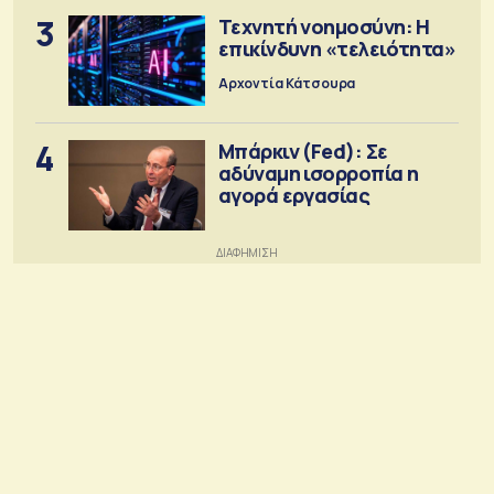
3
Τεχνητή νοημοσύνη: Η
επικίνδυνη «τελειότητα»
Αρχοντία Κάτσουρα
4
Μπάρκιν (Fed): Σε
αδύναμη ισορροπία η
αγορά εργασίας