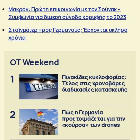
Μακρόν: Πρώτη επικοινωνία με τον Σούνακ –
Συμφωνία για διμερή σύνοδο κορυφής το 2023
Σταϊνμάιερ προς Γερμανούς: Έρχονται σκληρά
χρόνια
OT Weekend
1
Πινακίδες κυκλοφορίας:
Τέλος στις χρονοβόρες
διαδικασίες κατασκευής
2
Πώς η Γερμανία
προετοιμάζεται για την
«κούρσα» των drones