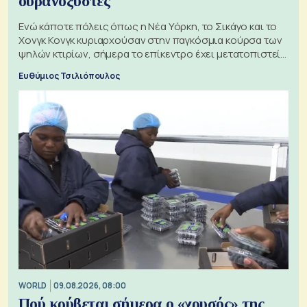
ουρανοξύστες
Ενώ κάποτε πόλεις όπως η Νέα Υόρκη, το Σικάγο και το
Χονγκ Κονγκ κυριαρχούσαν στην παγκόσμια κούρσα των
ψηλών κτιρίων, σήμερα το επίκεντρο έχει μετατοπιστεί
προς την Ασία
Ευθύμιος Τσιλιόπουλος
WORLD
09.08.2026, 08:00
Πού κρύβεται σήμερα ο «χρυσός» της