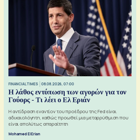
FINANCIAL TIMES
08.08.2026, 07:00
Η λάθος εντύπωση των αγορών για τον
Γούορς - Τι λέει ο Ελ Εριάν
Η αντίδραση εναντίον του προέδρου της Fed είναι
αδικαιολόγητη, καθώς προωθεί μια μεταρρύθμιση που
είναι απολύτως απαραίτητη
Mohamed El Erian