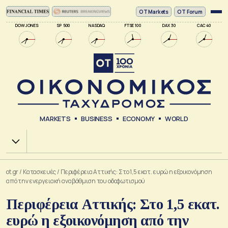
ΟΤ Markets
OT Forum
DOW JONES
SP 500
NASDAQ
FTSE 100
DAX 30
CAC 40
MARKETS
BUSINESS
ECONOMY
WORLD
Χ.Α.
ot.gr
/
Κατασκευές
/
Περιφέρεια Αττικής: Στο 1,5 εκατ. ευρώ η εξοικονόμηση
από την ενεργειακή αναβάθμιση του οδοφωτισμού
Περιφέρεια Αττικής: Στο 1,5 εκατ.
ευρώ η εξοικονόμηση από την