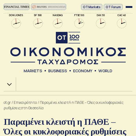
ΟΤ Markets
OT Forum
DOW JONES
SP 500
NASDAQ
FTSE 100
DAX 30
CAC 40
MARKETS
BUSINESS
ECONOMY
WORLD
Χ.Α.
ot.gr
/
Επικαιρότητα
/
Παραμένει κλειστή η ΠΑΘΕ – Όλες οι κυκλοφοριακές
ρυθμίσεις στη Θεσσαλία
Παραμένει κλειστή η ΠΑΘΕ –
Όλες οι κυκλοφοριακές ρυθμίσεις