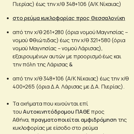
Πιερίας) έως την χ/θ 348+106 (A/K Νίκαιας)
στο
ρεύμα κυκλοφορίας προς Θεσσαλονίκη
από την χ/θ 261+280 (όρια νομού Μαγνησίας –
νομού Φθιώτιδας) έως την χ/θ 321+580 (όρια
νομού Μαγνησίας – νομού Λάρισας),
εξαιρουμένων αυτών με προορισμό έως και
την πόλη της Λάρισας
&
από την χ/θ 348+106 (A/K Νίκαιας) έως την χ/θ
400+265 (όρια Δ.Α. Λάρισας με Δ.Α. Πιερίας).
Τα οχήματα που κινούνται επί
του
Αυτοκινητόδρομου ΠΑΘΕ
προς
Αθήνα,
πραγματοποιείται αμφιδρόμηση
της
κυκλοφορίας με είσοδο στο ρεύμα