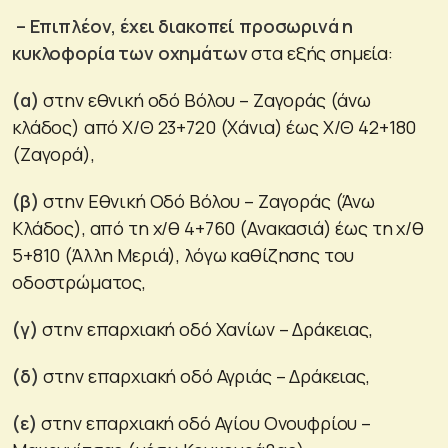
–
Επιπλέον, έχει διακοπεί προσωρινά η
κυκλοφορία των οχημάτων
στα εξής σημεία:
(α)
στην εθνική οδό Βόλου – Ζαγοράς (άνω
κλάδος) από Χ/Θ 23+720 (Χάνια) έως Χ/Θ 42+180
(Ζαγορά),
(β)
στην Εθνική Οδό Βόλου – Ζαγοράς (Άνω
Κλάδος), από τη χ/θ 4+760 (Ανακασιά) έως τη χ/θ
5+810 (Άλλη Μεριά), λόγω καθίζησης του
οδοστρώματος,
(γ)
στην επαρχιακή οδό Χανίων – Δράκειας,
(δ)
στην επαρχιακή οδό Αγριάς – Δράκειας,
(ε)
στην επαρχιακή οδό Αγίου Ονουφρίου –