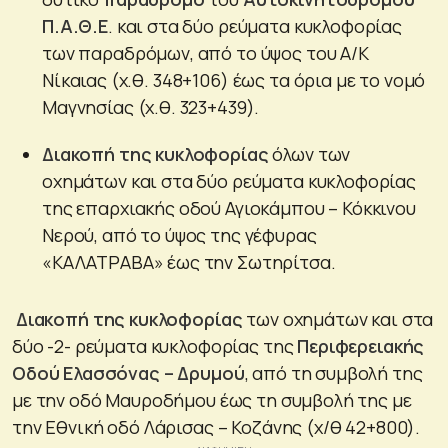
Π.Α.Θ.Ε
. και στα δύο ρεύματα κυκλοφορίας
των παραδρόμων, από το ύψος του Α/Κ
Νίκαιας (χ.θ. 348+106) έως τα όρια με το νομό
Μαγνησίας (χ.θ. 323+439).
Διακοπή της κυκλοφορίας
όλων των
οχημάτων και στα δύο ρεύματα κυκλοφορίας
της επαρχιακής οδού Αγιοκάμπου – Κόκκινου
Νερού, από το ύψος της γέφυρας
«ΚΑΛΑΤΡΑΒΑ» έως την Σωτηρίτσα.
Διακοπή της κυκλοφορίας
των οχημάτων και στα
δύο -2- ρεύματα κυκλοφορίας της
Περιφερειακής
Οδού Ελασσόνας – Δρυμού
, από τη συμβολή της
με την οδό Μαυροδήμου έως τη συμβολή της με
την Εθνική οδό Λάρισας – Κοζάνης (χ/θ 42+800).