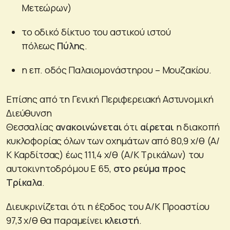
Μετεώρων)
το οδικό δίκτυο του αστικού ιστού
πόλεως
Πύλης
.
η επ. οδός Παλαιομονάστηρου – Μουζακίου.
Επίσης από τη Γενική Περιφερειακή Αστυνομική
Διεύθυνση
Θεσσαλίας
ανακοινώνεται
ότι
αίρεται
η διακοπή
κυκλοφορίας όλων των οχημάτων από 80,9 χ/θ (Α/
Κ Καρδίτσας) έως 111,4 χ/θ (Α/Κ Τρικάλων) του
αυτοκινητοδρόμου Ε 65,
στο ρεύμα προς
Τρίκαλα
.
Διευκρινίζεται ότι η έξοδος του Α/Κ Προαστίου
97,3 χ/θ θα παραμείνει
κλειστή
.