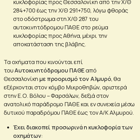
κυκλοφορίας προς Θεσσαλονίκη από την Χ/Θ
284+700 έως την Χ/Θ 291+750, λόγω φθοράς
στο οδόστρωμα στη Χ/Θ 287 του
αυτοκινητόδρομου ΠΑΘΕ στο ρεύμα
κυκλοφορίας προς Αθήνα, μέχρι την
αποκατάσταση της βλάβης.
Τα οχήματα που κινούνται επί
του
Αυτοκινητόδρομου ΠΑΘΕ
από
Θεσσαλονίκη
με προορισμό τον Αλμυρό
, θα
εξέρχονται στον κόμβο Μικροθηβών, αριστερά
στην Ε.Ο. Βόλου – Φαρσάλων, δεξιά στον
ανατολικό παράδρομο ΠΑΘΕ και εν συνεχεία μέσω
δυτικού παραδρόμου ΠΑΘΕ έως τον Α/Κ Αλμυρού.
Έχει διακοπεί προσωρινά η κυκλοφορία των
οχημάτων
: